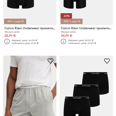
-22%
-5%* с код: FS
-5%* с код: FS
Calvin Klein Underwear прилепнали боксерки мъжки 3 броя
Calvin Klein Underwear прилепнали боксерки мъжки 3 броя
Текуща цена:
Текуща цена:
28,99 €
34,99 €
Редовна цена:
44,90 €
Редовна цена:
54,90 €
Най-ниска цена:
31,99 €
Най-ниска цена:
44,99 €