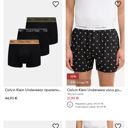
-12%
-5%* с код: FS
Calvin Klein Underwear прилепнали боксерки мъжки 3 броя
Calvin Klein Underwear късо долнище на пижама мъжко
Текуща цена:
44,90 €
21,99 €
Редовна цена:
34,90 €
Най-ниска цена:
24,99 €