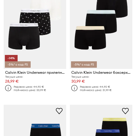
-14%
-5%* с код: FS
-5%* с код: FS
Calvin Klein Underwear прилепнали боксерки мъжки 3 броя
Calvin Klein Underwear боксерки мъжки от памук с еластан 3 броя
Текуща цена:
Текуща цена:
28,99 €
30,99 €
Редовна цена:
44,90 €
Редовна цена:
44,90 €
Най-ниска цена:
33,99 €
Най-ниска цена:
31,99 €