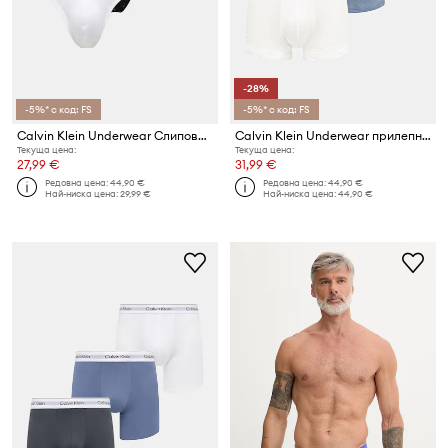
-28%
-5%* с код: FS
-5%* с код: FS
Calvin Klein Underwear Слипове мъжки от памук с еластан 3 броя
Calvin Klein Underwear прилепнали боксерки мъжки 3 броя
Текуща цена:
Текуща цена:
27,99 €
31,99 €
Редовна цена:
44,90 €
Редовна цена:
44,90 €
Най-ниска цена:
29,99 €
Най-ниска цена:
44,90 €