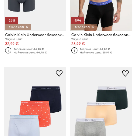
-26%
-19%
-5%* с код: FS
-5%* с код: FS
Calvin Klein Underwear боксерки мъжки от памук 3 броя
Calvin Klein Underwear боксерки мъжки от памук с еластан комплект 3 броя
Текуща цена:
Текуща цена:
32,99 €
28,99 €
Редовна цена:
44,90 €
Редовна цена:
44,90 €
Най-ниска цена:
44,90 €
Най-ниска цена:
35,99 €