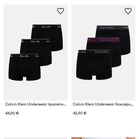
Calvin Klein Underwear прилепнали боксерки мъжки от памук с еластан 3 броя
Calvin Klein Underwear боксерки мъжки от памук
44,90 €
42,90 €