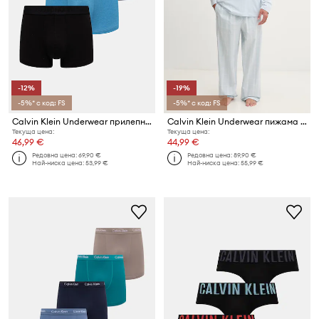
-12%
-19%
-5%* с код: FS
-5%* с код: FS
Calvin Klein Underwear прилепнали мъжки боксерки 3 броя
Calvin Klein Underwear пижама от две части мъжка от памук
Текуща цена:
Текуща цена:
46,99 €
44,99 €
Редовна цена:
69,90 €
Редовна цена:
89,90 €
Най-ниска цена:
53,99 €
Най-ниска цена:
55,99 €