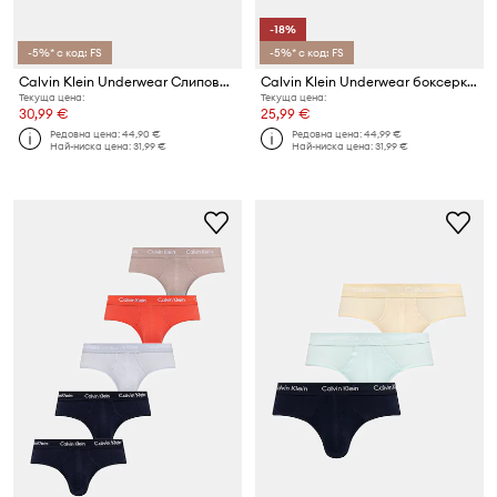
-18%
-5%* с код: FS
-5%* с код: FS
Calvin Klein Underwear Слипове мъжки от памук с еластан 3 броя
Calvin Klein Underwear боксерки мъжки от памук с еластан 3 броя
Текуща цена:
Текуща цена:
30,99 €
25,99 €
Редовна цена:
44,90 €
Редовна цена:
44,99 €
Най-ниска цена:
31,99 €
Най-ниска цена:
31,99 €