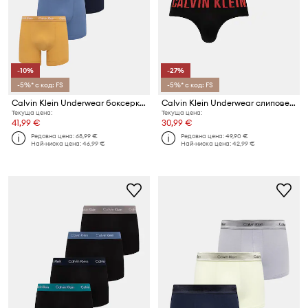
-10%
-27%
-5%* с код: FS
-5%* с код: FS
Calvin Klein Underwear боксерки мъжки от памук с еластан 5 броя
Calvin Klein Underwear слипове мъжки 3 броя
Текуща цена:
Текуща цена:
41,99 €
30,99 €
Редовна цена:
68,99 €
Редовна цена:
49,90 €
Най-ниска цена:
46,99 €
Най-ниска цена:
42,99 €