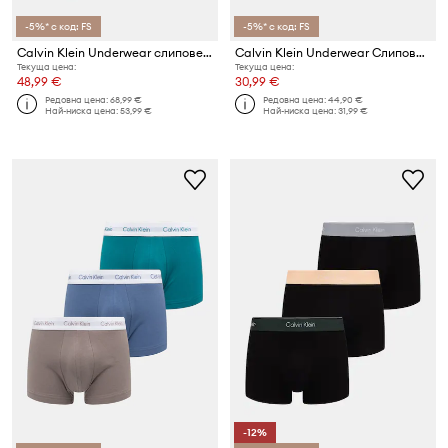
-5%* с код: FS
-5%* с код: FS
Calvin Klein Underwear слипове мъжки 5 броя
Calvin Klein Underwear Слипове мъжки от памук с еластан 3 броя
Текуща цена:
Текуща цена:
48,99 €
30,99 €
Редовна цена:
68,99 €
Редовна цена:
44,90 €
Най-ниска цена:
53,99 €
Най-ниска цена:
31,99 €
-12%