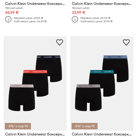
Calvin Klein Underwear боксерки мъжки от памук с еластан 5 броя
Calvin Klein Underwear боксерки мъжки от памук 5 броя
Текуща цена:
Текуща цена:
44,99 €
33,99 €
Редовна цена:
69,90 €
Редовна цена:
64,90 €
Най-ниска цена:
46,99 €
Най-ниска цена:
37,99 €
-5%* с код: FS
-5%* с код: FS
Calvin Klein Underwear боксерки мъжки от памук с еластан 3-pack
Calvin Klein Underwear боксерки мъжки от памук с еластан 3 броя