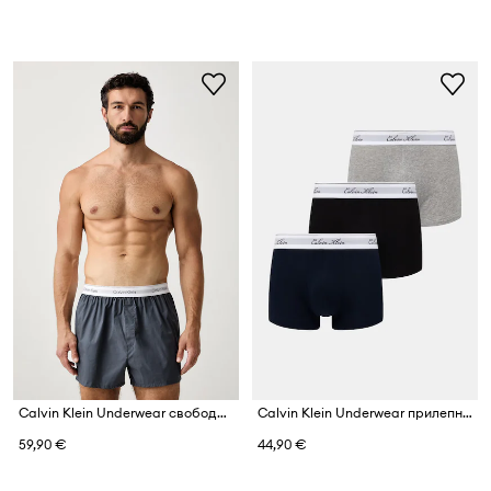
Calvin Klein Underwear свободни боксерки мъжки от памук с еластан 3 броя
Calvin Klein Underwear прилепнали боксерки мъжки от памук с еластан 3 броя
59,90 €
44,90 €