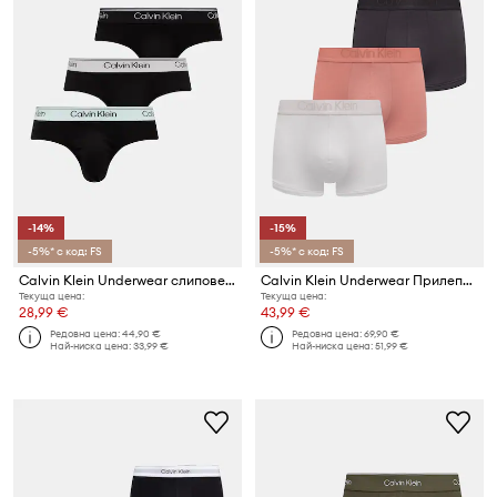
-14%
-15%
-5%* с код: FS
-5%* с код: FS
Calvin Klein Underwear слипове мъжки 3 броя
Calvin Klein Underwear Прилепнали мъжки боксерки 3 броя
Текуща цена:
Текуща цена:
28,99 €
43,99 €
Редовна цена:
44,90 €
Редовна цена:
69,90 €
Най-ниска цена:
33,99 €
Най-ниска цена:
51,99 €