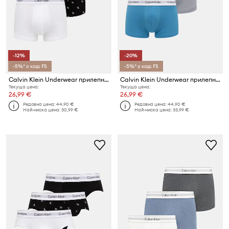
-12%
-20%
-5%* с код: FS
-5%* с код: FS
Calvin Klein Underwear прилепнали боксерки мъжки 3 броя
Calvin Klein Underwear прилепнали мъжки боксерки 3 броя
Текуща цена:
Текуща цена:
26,99 €
26,99 €
Редовна цена:
44,90 €
Редовна цена:
44,90 €
Най-ниска цена:
30,99 €
Най-ниска цена:
33,99 €