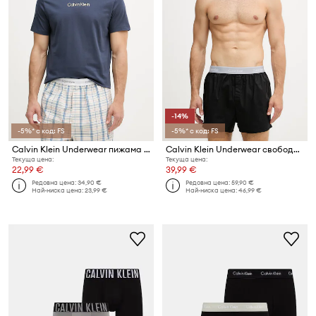
-14%
-5%* с код: FS
-5%* с код: FS
Calvin Klein Underwear пижама с къси ръкави мъжка от памук
Calvin Klein Underwear свободни боксерки мъжки от памук с еластан 3 броя
Текуща цена:
Текуща цена:
22,99 €
39,99 €
Редовна цена:
34,90 €
Редовна цена:
59,90 €
Най-ниска цена:
23,99 €
Най-ниска цена:
46,99 €