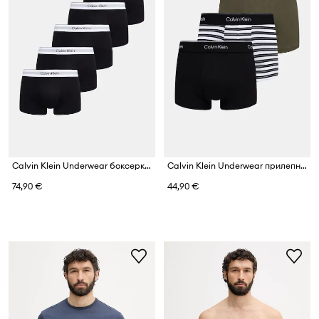
Calvin Klein Underwear боксерки мъжки от памук с еластан 5 броя
Calvin Klein Underwear прилепнали боксерки мъжки 3 броя
74,90 €
44,90 €