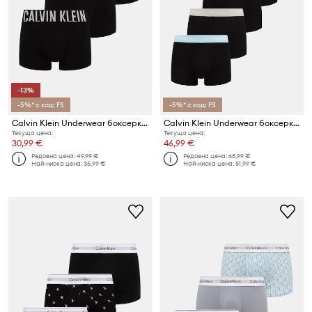
-13%
-5%* с код: FS
-5%* с код: FS
Calvin Klein Underwear боксерки мъжки от памук с еластан 3 броя
Calvin Klein Underwear боксерки мъжки от памук с еластан 5 броя
Текуща цена:
Текуща цена:
30,99 €
46,99 €
Редовна цена:
49,99 €
Редовна цена:
68,99 €
Най-ниска цена:
35,99 €
Най-ниска цена:
51,99 €