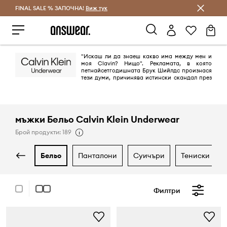
FINAL SALE % ЗАПОЧНА!
Спестявай с Answear Club
Виж тук
"Искаш ли да знаеш какво има между мен и
моя Clavin? Нищо". Рекламата, в която
петнайсетгодишната Брук Шийлдс произнася
тези думи, причинява истински скандал през
1980г. Обществото е възмутено, но резултатите от продажбите скачат
нагоре. 30 години по-късно Calvin Klein продължава да шокира с
противоречиви и заредени с еротика реклами.
мъжки Бельо Calvin Klein Underwear
Брой продукти: 189
бельо
панталони
суичъри
тениски и бл
Филтри