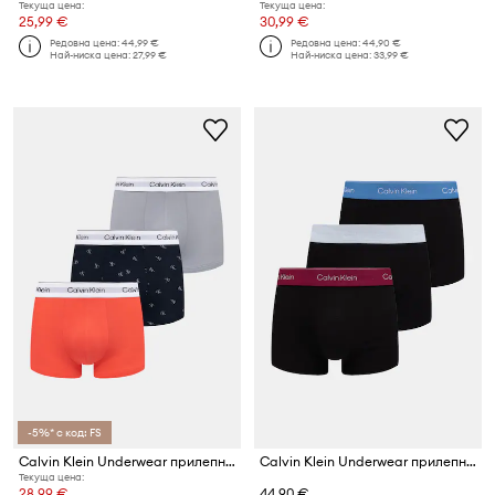
Текуща цена:
Текуща цена:
25,99 €
30,99 €
Редовна цена:
44,99 €
Редовна цена:
44,90 €
Най-ниска цена:
27,99 €
Най-ниска цена:
33,99 €
-5%* с код: FS
Calvin Klein Underwear прилепнали боксерки мъжки 3 броя
Calvin Klein Underwear прилепнали боксерки мъжки 3 броя
Текуща цена:
28,99 €
44,90 €