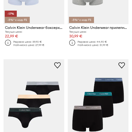
-17%
-5%* с код: FS
-5%* с код: FS
Calvin Klein Underwear боксерки мъжки от памук
Calvin Klein Underwear прилепнали боксерки мъжки 3 броя
Текуща цена:
Текуща цена:
22,99 €
30,99 €
Редовна цена:
39,90 €
Редовна цена:
44,90 €
Най-ниска цена:
27,99 €
Най-ниска цена:
31,99 €