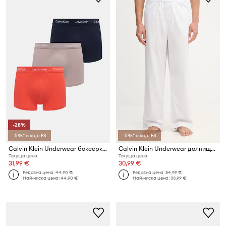
-28%
-5%* с код: FS
-5%* с код: FS
Calvin Klein Underwear боксерки мъжки от памук с еластан 3 броя
Calvin Klein Underwear долнище на пижама мъжко от памук
Текуща цена:
Текуща цена:
31,99 €
30,99 €
Редовна цена:
44,90 €
Редовна цена:
54,99 €
Най-ниска цена:
44,90 €
Най-ниска цена:
33,99 €