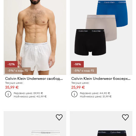
-12%
-18%
-5%* с код: FS
-5%* с код: FS
Calvin Klein Underwear свободни боксерки мъжки от памук с еластан 3 броя
Calvin Klein Underwear боксерки мъжки от памук с еластан 3 броя
Текуща цена:
Текуща цена:
35,99 €
25,99 €
Редовна цена:
59,90 €
Редовна цена:
44,90 €
Най-ниска цена:
40,99 €
Най-ниска цена:
31,99 €