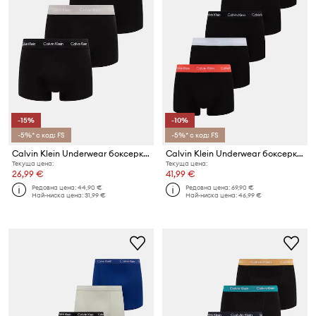
-15%
-10%
-5%* с код: FS
-5%* с код: FS
Calvin Klein Underwear боксерки мъжки от памук с еластан 3 броя
Calvin Klein Underwear боксерки мъжки от памук с еластан 5 броя
Текуща цена:
Текуща цена:
26,99 €
41,99 €
Редовна цена:
44,90 €
Редовна цена:
69,90 €
Най-ниска цена:
31,99 €
Най-ниска цена:
46,99 €