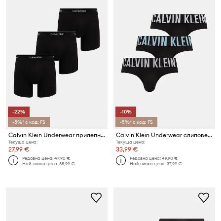
-22%
-10%
-5%* с код: FS
-5%* с код: FS
Calvin Klein Underwear прилепнали боксерки мъжки 3 броя
Calvin Klein Underwear слипове мъжки 3 броя
Текуща цена:
Текуща цена:
27,99 €
33,99 €
Редовна цена:
47,90 €
Редовна цена:
49,90 €
Най-ниска цена:
35,99 €
Най-ниска цена:
37,99 €