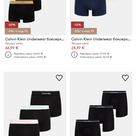
-32%
-12%
-5%* с код: FS
-5%* с код: FS
Calvin Klein Underwear боксерки мъжки от памук с еластан 5 броя
Calvin Klein Underwear боксерки мъжки от памук с еластан 3 броя
Текуща цена:
Текуща цена:
46,99 €
28,99 €
Редовна цена:
69,90 €
Редовна цена:
47,90 €
Най-ниска цена:
69,90 €
Най-ниска цена:
32,99 €