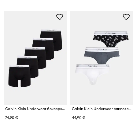
Calvin Klein Underwear боксерки мъжки от памук с еластан 5 броя
Calvin Klein Underwear слипове мъжки от памук с еластан 3 броя
74,90 €
44,90 €