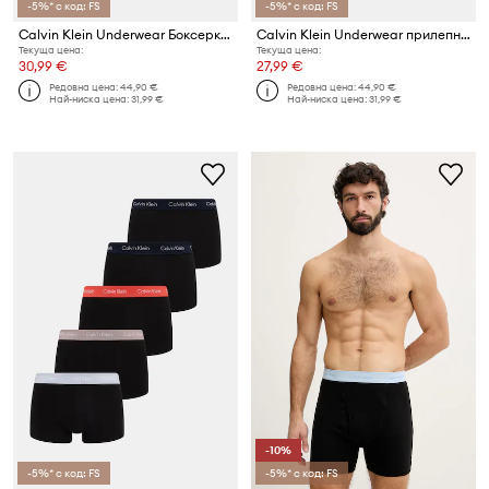
-5%* с код: FS
-5%* с код: FS
Calvin Klein Underwear Боксерки мъжки от памук с еластан 3 броя
Calvin Klein Underwear прилепнали боксерки мъжки 3 броя
Текуща цена:
Текуща цена:
30,99 €
27,99 €
Редовна цена:
44,90 €
Редовна цена:
44,90 €
Най-ниска цена:
31,99 €
Най-ниска цена:
31,99 €
-10%
-5%* с код: FS
-5%* с код: FS