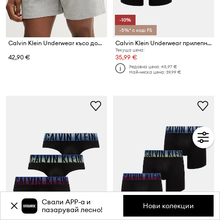
-10%
-5%* с код: FS
Calvin Klein Underwear късо долнище на пижама мъжко от памук
Calvin Klein Underwear прилепнали боксерки мъжки 3 броя
Текуща цена:
42,90 €
35,99 €
Редовна цена:
45,97 €
Най-ниска цена:
39,99 €
Свали APP-a и
Нови колекции
пазарувай лесно!