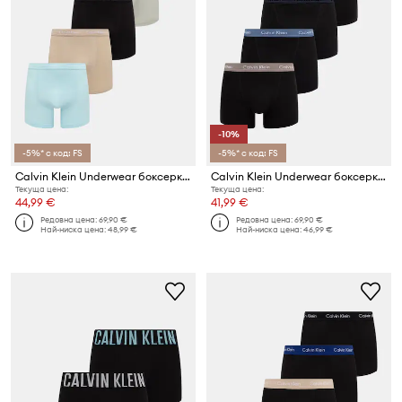
-10%
-5%* с код: FS
-5%* с код: FS
Calvin Klein Underwear боксерки мъжки от памук с еластан 5 броя
Calvin Klein Underwear боксерки мъжки от памук с еластан 5 броя
Текуща цена:
Текуща цена:
44,99 €
41,99 €
Редовна цена:
69,90 €
Редовна цена:
69,90 €
Най-ниска цена:
48,99 €
Най-ниска цена:
46,99 €