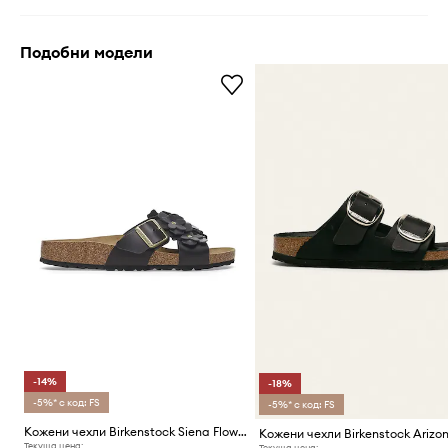
Подобни модели
-14%
-18%
-5%* с код: FS
-5%* с код: FS
Кожени чехли Birkenstock Siena Flowers
Текуща цена:
Текуща цена: