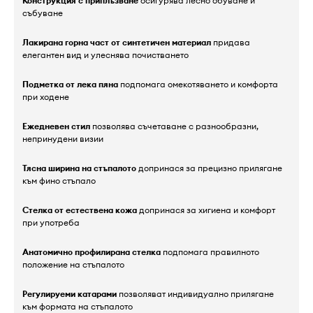
Конструкция с приплъзване
осигурява лесно обуване и
събуване
Лакирана горна част от синтетичен материал
придава
елегантен вид и улеснява почистването
Подметка от лека пяна
подпомага омекотяването и комфорта
при ходене
Ежедневен стил
позволява съчетаване с разнообразни,
непринудени визии
Тясна ширина на стъпалото
допринася за прецизно прилягане
към фино стъпало
Стелка от естествена кожа
допринася за хигиена и комфорт
при употреба
Анатомично профилирана стелка
подпомага правилното
положение на стъпалото
Регулируеми катарами
позволяват индивидуално прилягане
към формата на стъпалото