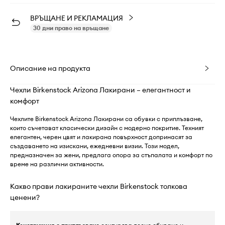
ВРЪЩАНЕ И РЕКЛАМАЦИЯ
30 дни право на връщане
Описание на продукта
Чехли Birkenstock Arizona Лакирани – елегантност и
комфорт
Чехлите Birkenstock Arizona Лакирани са обувки с приплъзване,
които съчетават класически дизайн с модерно покритие. Техният
елегантен, черен цвят и лакирана повърхност допринасят за
създаването на изискани, ежедневни визии. Този модел,
предназначен за жени, предлага опора за стъпалата и комфорт по
време на различни активности.
Какво прави лакираните чехли Birkenstock толкова
ценени?