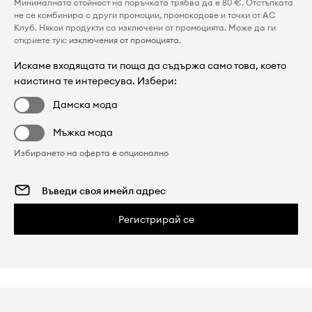
Минималната стойност на поръчката трябва да е 80 €. Отстъпката
не се комбинира с други промоции, промокодове и точки от AC
Клуб. Някои продукти са изключени от промоцията. Може да ги
откриете тук:
изключения от промоцията
.
Искаме входящата ти поща да съдържа само това, което
наистина те интересува. Избери:
Дамска мода
Мъжка мода
Избирането на оферта е опционално
Регистрирай се