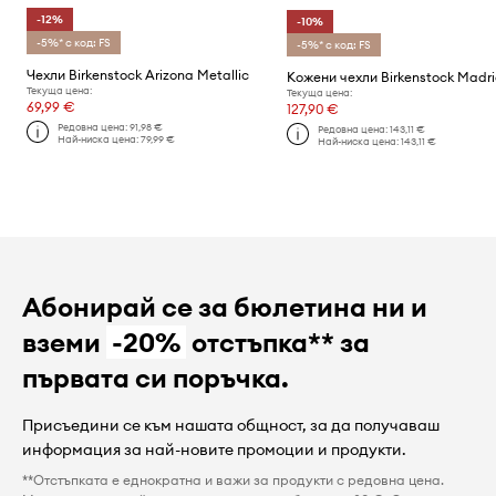
-12%
-10%
-5%* с код: FS
-5%* с код: FS
Чехли Birkenstock Arizona Metallic
Кожени чехли Birkenstock Madr
Текуща цена:
Текуща цена:
69,99 €
127,90 €
Редовна цена:
91,98 €
Редовна цена:
143,11 €
Най-ниска цена:
79,99 €
Най-ниска цена:
143,11 €
Абонирай се за бюлетина ни и
вземи
-20%
отстъпка** за
първата си поръчка.
Присъедини се към нашата общност, за да получаваш
информация за най-новите промоции и продукти.
**Отстъпката е еднократна и важи за продукти с редовна цена.