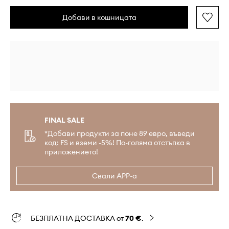
Добави в кошницата
FINAL SALE
*Добави продукти за поне 89 евро, въведи
код: FS и вземи -5%! По-голяма отстъпка в
приложението!
Свали APP-а
БЕЗПЛАТНА ДОСТАВКА от
70 €
.