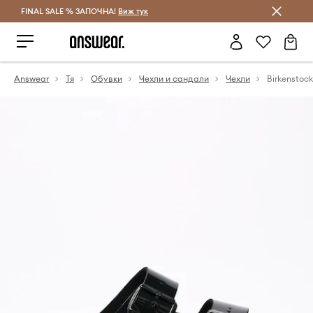
FINAL SALE % ЗАПОЧНА!
Спестявай с Answear Club
Виж тук
Answear
Тя
Обувки
Чехли и сандали
Чехли
Birkenstoc