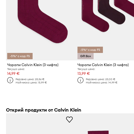
-5%* с код: FS
-5%* с код: FS
Gift Box
Чорапи Calvin Klein (3 чифта)
Чорапи Calvin Klein (3 чифта)
Текуща цена:
Текуща цена:
14,99 €
13,99 €
Редовна цена:
25,56 €
Редовна цена:
23,00 €
Най-ниска цена:
15,99 €
Най-ниска цена:
14,99 €
Открий продукти от Calvin Klein