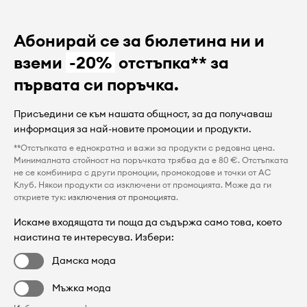
Абонирай се за бюлетина ни и
вземи
-20%
отстъпка** за
първата си поръчка.
Присъедини се към нашата общност, за да получаваш
информация за най-новите промоции и продукти.
**Отстъпката е еднократна и важи за продукти с редовна цена.
Минималната стойност на поръчката трябва да е 80 €. Отстъпката
не се комбинира с други промоции, промокодове и точки от AC
Клуб. Някои продукти са изключени от промоцията. Може да ги
откриете тук:
изключения от промоцията
.
Искаме входящата ти поща да съдържа само това, което
наистина те интересува. Избери:
Дамска мода
Мъжка мода