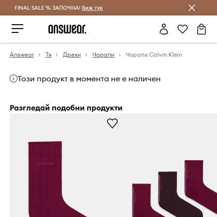
FINAL SALE % ЗАПОЧНА!
Спестявай с Answear Club
Виж тук
Answear
Тя
Дрехи
Чорапи
Чорапи Calvin Klein
Този продукт в момента не е наличен
Разгледай подобни продукти