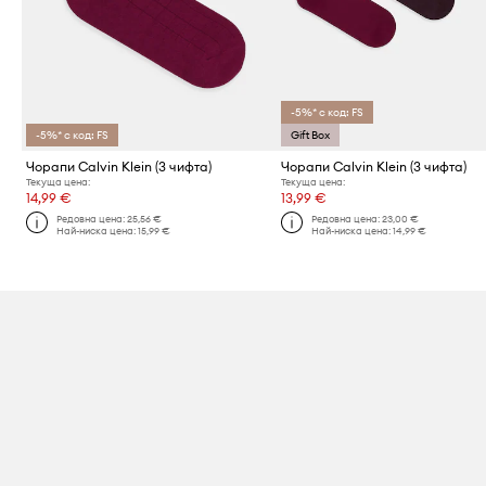
-5%* с код: FS
-5%* с код: FS
Gift Box
Чорапи Calvin Klein (3 чифта)
Чорапи Calvin Klein (3 чифта)
Текуща цена:
Текуща цена:
14,99 €
13,99 €
Редовна цена:
25,56 €
Редовна цена:
23,00 €
Най-ниска цена:
15,99 €
Най-ниска цена:
14,99 €