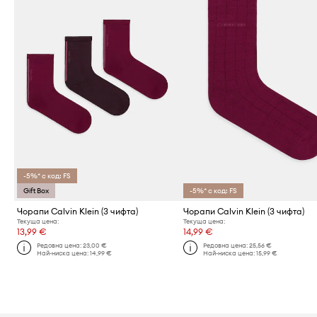
-5%* с код: FS
Gift Box
-5%* с код: FS
Чорапи Calvin Klein (3 чифта)
Чорапи Calvin Klein (3 чифта)
Текуща цена:
Текуща цена:
13,99 €
14,99 €
Редовна цена:
23,00 €
Редовна цена:
25,56 €
Най-ниска цена:
14,99 €
Най-ниска цена:
15,99 €