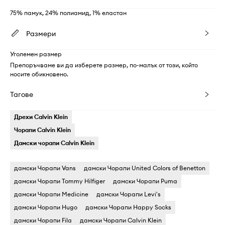
75% памук, 24% полиамид, 1% еластан
Размери
Уголемен размер
Препоръчваме ви да изберете размер, по-малък от този, който
носите обикновено.
Тагове
Дрехи Calvin Klein
Чорапи Calvin Klein
Дамски чорапи Calvin Klein
дамски Чорапи Vans
дамски Чорапи United Colors of Benetton
дамски Чорапи Tommy Hilfiger
дамски Чорапи Puma
дамски Чорапи Medicine
дамски Чорапи Levi's
дамски Чорапи Hugo
дамски Чорапи Happy Socks
дамски Чорапи Fila
дамски Чорапи Calvin Klein