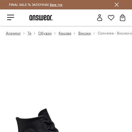
FINAL SALE % ЗАПОЧНА!
Спестявай с Answear Club
Виж тук
Answear
Тя
Обувки
Кецове
Високи
Converse - Високи к