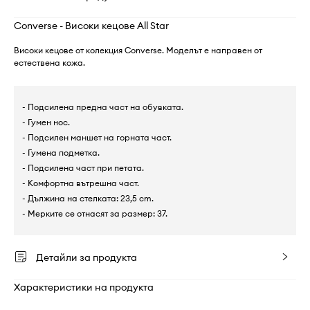
Converse - Високи кецове All Star
Високи кецове от колекция Converse. Моделът е направен от
естествена кожа.
- Подсилена предна част на обувката.
- Гумен нос.
- Подсилен маншет на горната част.
- Гумена подметка.
- Подсилена част при петата.
- Комфортна вътрешна част.
- Дължина на стелката: 23,5 cm.
- Мерките се отнасят за размер: 37.
Детайли за продукта
Характеристики на продукта