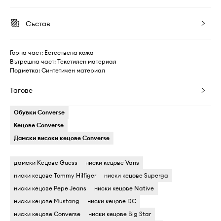
Състав
Горна част: Естествена кожа
Вътрешна част: Текстилен материал
Подметка: Синтетичен материал
Тагове
Обувки Converse
Кецове Converse
Дамски високи кецове Converse
дамски Кецове Guess
ниски кецове Vans
ниски кецове Tommy Hilfiger
ниски кецове Superga
ниски кецове Pepe Jeans
ниски кецове Native
ниски кецове Mustang
ниски кецове DC
ниски кецове Converse
ниски кецове Big Star