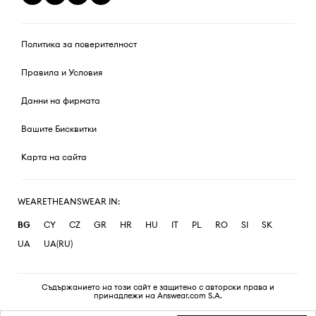
Политика за поверителност
Правила и Условия
Данни на фирмата
Вашите Бисквитки
Карта на сайта
WEARETHEANSWEAR IN:
BG
CY
CZ
GR
HR
HU
IT
PL
RO
SI
SK
UA
UA(RU)
Съдържанието на този сайт е защитено с авторски права и
принадлежи на Answear.com S.A.