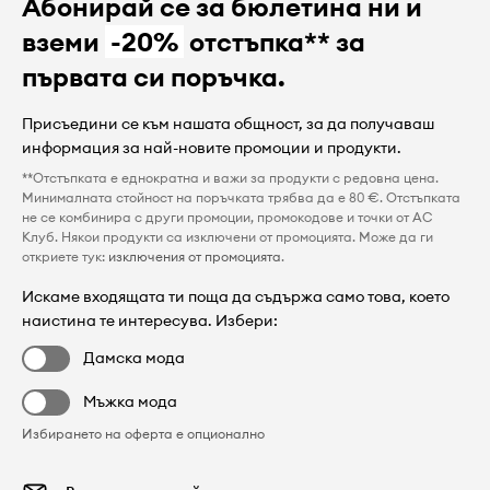
Абонирай се за бюлетина ни и
вземи
-20%
отстъпка** за
първата си поръчка.
Присъедини се към нашата общност, за да получаваш
информация за най-новите промоции и продукти.
**Отстъпката е еднократна и важи за продукти с редовна цена.
Минималната стойност на поръчката трябва да е 80 €. Отстъпката
не се комбинира с други промоции, промокодове и точки от AC
Клуб. Някои продукти са изключени от промоцията. Може да ги
откриете тук:
изключения от промоцията
.
Искаме входящата ти поща да съдържа само това, което
наистина те интересува. Избери:
Дамска мода
Мъжка мода
Избирането на оферта е опционално