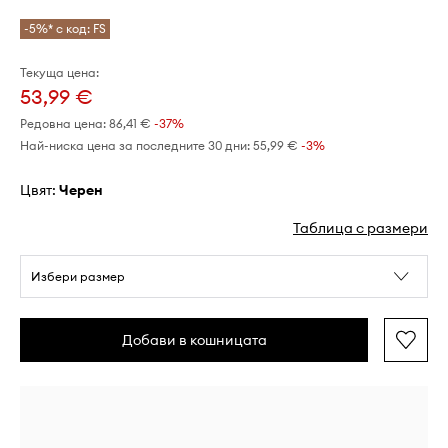
-5%* с код: FS
Текуща цена:
53,99 €
Редовна цена:
86,41 €
-37%
Най-ниска цена за последните 30 дни:
55,99 €
 -3%
Цвят:
черен
Таблица с размери
Избери размер
Добави в кошницата