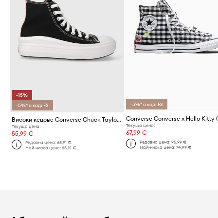
-15%
-5%* с код: FS
-5%* с код: FS
Високи кецове Converse Chuck Taylor All Star Move
Текуща цена:
Текуща цена:
67,99 €
55,99 €
Редовна цена:
95,99 €
Редовна цена:
65,91 €
Най-ниска цена:
74,99 €
Най-ниска цена:
65,91 €