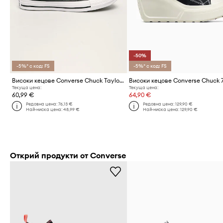
-50%
-5%* с код: FS
-5%* с код: FS
Високи кецове Converse Chuck Taylor All Star
Текуща цена:
Текуща цена:
60,99 €
64,90 €
Редовна цена:
76,13 €
Редовна цена:
129,90 €
Най-ниска цена:
48,99 €
Най-ниска цена:
129,90 €
Открий продукти от Converse