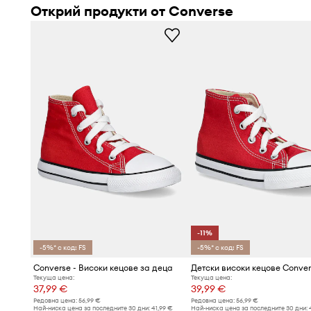
Открий продукти от Converse
-11%
-5%* с код: FS
-5%* с код: FS
Converse - Високи кецове за деца
Текуща цена:
Текуща цена:
37,99 €
39,99 €
Редовна цена:
56,99 €
Редовна цена:
56,99 €
Най-ниска цена за последните 30 дни:
41,99 €
Най-ниска цена за последните 30 дни: