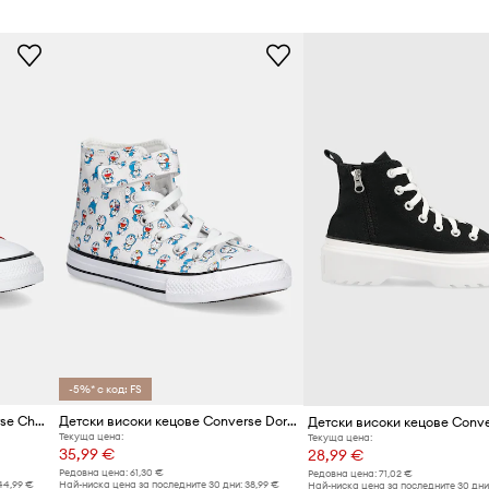
-5%* с код: FS
Детски високи кецове Converse Chuck Taylor All Star
Детски високи кецове Converse Doraemon · Converse Chuck Taylor All Star
Детски високи кецове Conv
Текуща цена:
Текуща цена:
35,99 €
28,99 €
Редовна цена:
61,30 €
Редовна цена:
71,02 €
44,99 €
Най-ниска цена за последните 30 дни:
38,99 €
Най-ниска цена за последните 30 дни