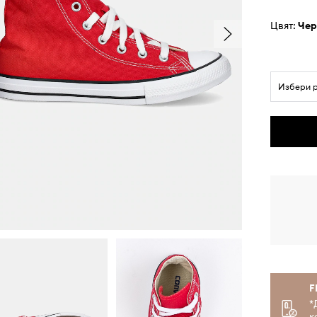
Цвят:
че
Избери 
F
*
к