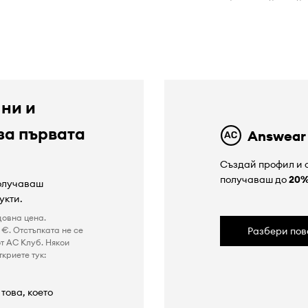
 ни и
за първата
Answear
Създай профил и с
получаваш до
20
получаваш
укти.
довна цена.
€. Отстъпката не се
Разбери пов
т AC Клуб. Някои
криете тук:
това, което