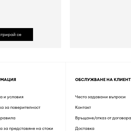
а
стрирай се
РМАЦИЯ
ОБСЛУЖВАНЕ НА КЛИЕНТ
а и условия
Често задавани въпроси
ка за поверителност
Контакт
правила
Връщане/отказ от договор
а за представяне на стоки
Доставка