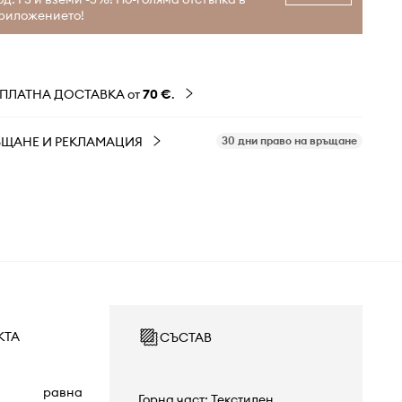
риложението!
ЗПЛАТНА ДОСТАВКА от
70 €
.
ЪЩАНЕ И РЕКЛАМАЦИЯ
30 дни право на връщане
КТА
СЪСТАВ
равна
Горна част: Текстилен