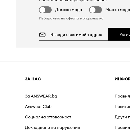
Дамска мода
Мъжка мод
Избирането на оферта е опционално
Реги
ЗА НАС
ИНФО
За ANSWEAR.bg
Правил
Answear Club
Полити
Социална отговорност
Други 
Докладване на нарушения
Правил