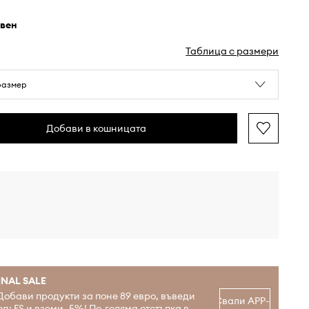
рвен
Таблица с размери
размер
Добави в кошницата
INAL SALE
Добави продукти за поне 89 евро, въведи
Свали APP-а
од: FS и вземи -5%! По-голяма отстъпка в