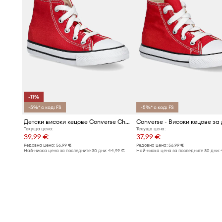
-11%
-5%* с код: FS
-5%* с код: FS
Детски високи кецове Converse Chuck Taylor All Star
Converse - Високи кецове за
Текуща цена:
Текуща цена:
39,99 €
37,99 €
Редовна цена:
56,99 €
Редовна цена:
56,99 €
Най-ниска цена за последните 30 дни:
44,99 €
Най-ниска цена за последните 30 дни: