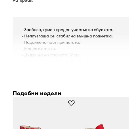
материал.
- Заоблен, гумен преден участък на обувката.
- Неплъзгаща се, стабилна външна подметка.
- Подсилена част при петата.
- Модел с връзки.
- Дължина на стелката: 17 cm.
- Мерките се отнасят за размер: 28.
Подобни модели