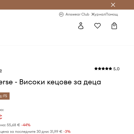
естявай с Answear Club
-20% за първа поръчка
Answear Club
Журнал
Помощ
5.0
e
rse - Високи кецове за деца
д: FS
а:
€
ена:
55,68 €
-44%
цена за последните 30 дни:
31,99 €
 -3%