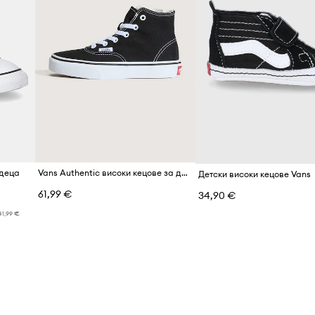
 деца
Vans Authentic високи кецове за деца
Детски високи кецове Vans
61,99 €
34,90 €
41,99 €