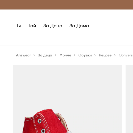
Само оригинални продукти
Безплатни доставка
Тя
Той
За Деца
За Дома
Answear
За деца
Момче
Обувки
Кецове
Convers