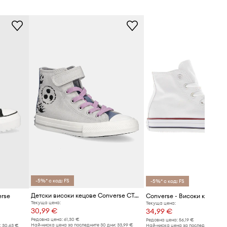
-5%* с код: FS
-5%* с код: FS
Детски високи кецове Converse CTAS 1V HI X NARUTO
erse
Converse - Високи кецове
Текуща цена:
Текуща цена:
30,99 €
34,99 €
Редовна цена:
61,30 €
Редовна цена:
56,19 €
Най-ниска цена за последните 30 дни:
33,99 €
:
30,63 €
Най-ниска цена за последните 30 дн