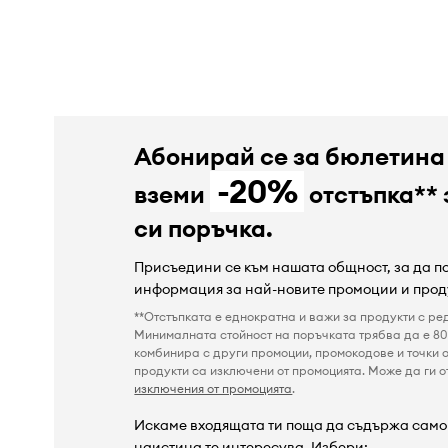
Абонирай се за бюлетина
-20%
вземи
отстъпка** 
си поръчка.
Присъедини се към нашата общност, за да 
информация за най-новите промоции и прод
**Отстъпката е еднократна и важи за продукти с ре
Минималната стойност на поръчката трябва да е 80 
комбинира с други промоции, промокодове и точки о
продукти са изключени от промоцията. Може да ги от
изключения от промоцията
.
Искаме входящата ти поща да съдържа само 
наистина те интересува. Избери: