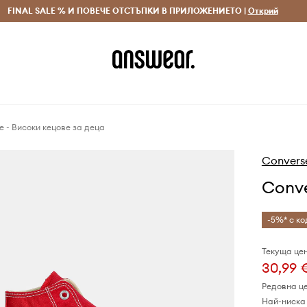
 и връщане за поръчки над 70 EUR
FINAL SALE % И ПОВЕЧЕ ОТСТЪПКИ В ПРИЛОЖЕНИЕТО |
Доставка 1-5 дни
Открий
Сп
e - Високи кецове за деца
Convers
Conve
-5%* с ко
Текуща цен
30,99 
Редовна ц
Най-ниска 