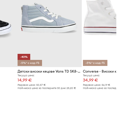
-40%
-5%* с код: FS
-5%* с код: FS
Детски високи кецове Vans TD SK8-Hi Zip
Converse - Високи кецове
Текуща цена:
Текуща цена:
14,99 €
34,99 €
Редовна цена:
50,57 €
Редовна цена:
56,19 €
Най-ниска цена за последните 30 дни:
25,20 €
Най-ниска цена за последните 30 дн