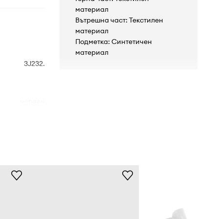
материал
Вътрешна част: Текстилен
материал
Подметка: Синтетичен
материал
3J232.
червен
Converse