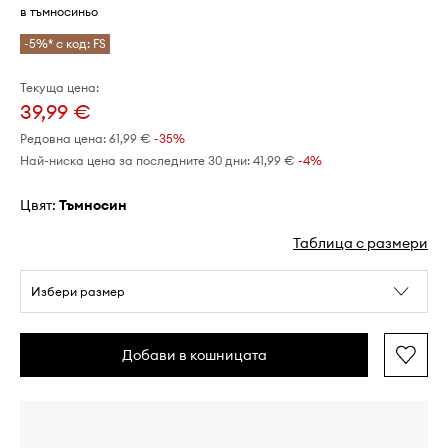
в тъмносиньо
-5%* с код: FS
Текуща цена:
39,99 €
Редовна цена:
61,99 €
-35%
Най-ниска цена за последните 30 дни:
41,99 €
 -4%
Цвят:
тъмносин
Таблица с размери
Избери размер
Добави в кошницата