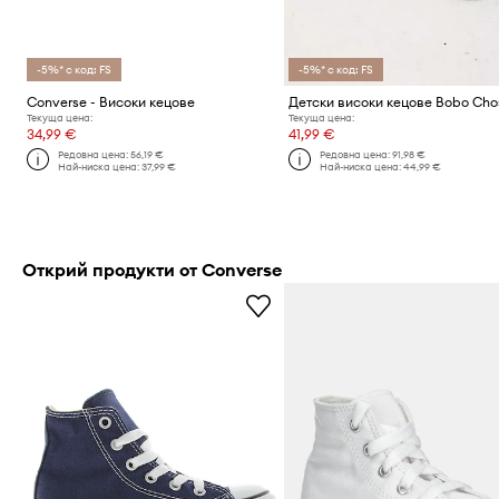
-5%* с код: FS
-5%* с код: FS
Converse - Високи кецове
Детски високи кецове Bobo Cho
Текуща цена:
Текуща цена:
34,99 €
41,99 €
Редовна цена:
56,19 €
Редовна цена:
91,98 €
Най-ниска цена:
37,99 €
Най-ниска цена:
44,99 €
Открий продукти от Converse