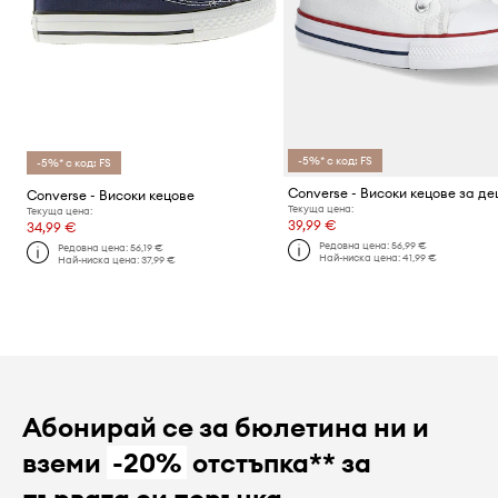
-5%* с код: FS
-5%* с код: FS
Converse - Високи кецове за де
Converse - Високи кецове
Текуща цена:
Текуща цена:
39,99 €
34,99 €
Редовна цена:
56,99 €
Редовна цена:
56,19 €
Най-ниска цена:
41,99 €
Най-ниска цена:
37,99 €
Абонирай се за бюлетина ни и
вземи
-20%
отстъпка** за
първата си поръчка.