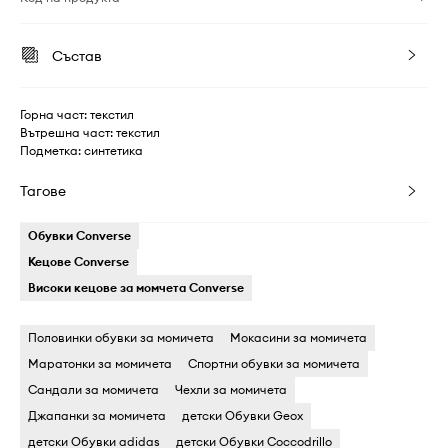
Състав
Горна част: текстил
Вътрешна част: текстил
Подметка: синтетика
Тагове
Обувки Converse
Кецове Converse
Високи кецове за момчета Converse
Половинки обувки за момичета
Мокасини за момичета
Маратонки за момичета
Спортни обувки за момичета
Сандали за момичета
Чехли за момичета
Джапанки за момичета
детски Обувки Geox
детски Обувки adidas
детски Обувки Coccodrillo