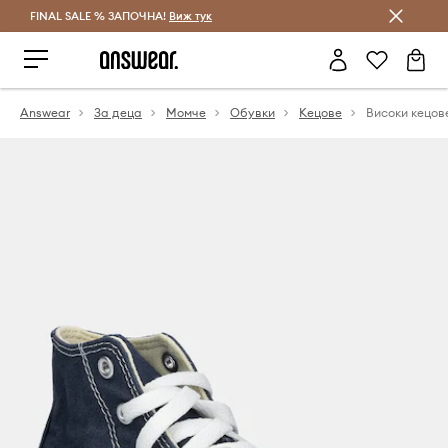
FINAL SALE % ЗАПОЧНА!
Спестявай с Answear Club
Виж тук
Answear
За деца
Момче
Обувки
Кецове
Високи кецов