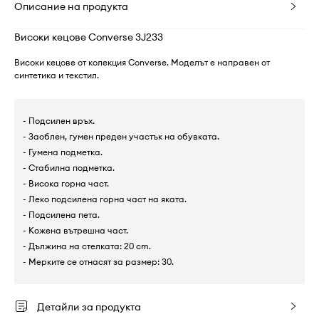
Описание на продукта
Високи кецове Converse 3J233
Високи кецове от колекция Converse. Моделът е направен от
синтетика и текстил.
- Подсилен връх.
- Заоблен, гумен преден участък на обувката.
- Гумена подметка.
- Стабилна подметка.
- Висока горна част.
- Леко подсилена горна част на яката.
- Подсилена пета.
- Кожена вътрешна част.
- Дължина на стелката: 20 cm.
- Мерките се отнасят за размер: 30.
Детайли за продукта