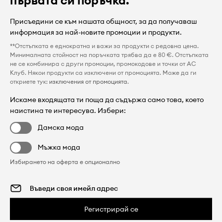
Присъедини се към нашата общност, за да получаваш
информация за най-новите промоции и продукти.
**Отстъпката е еднократна и важи за продукти с редовна цена.
Минималната стойност на поръчката трябва да е 80 €. Отстъпката
не се комбинира с други промоции, промокодове и точки от AC
Клуб. Някои продукти са изключени от промоцията. Може да ги
откриете тук:
изключения от промоцията
.
Искаме входящата ти поща да съдържа само това, което
наистина те интересува. Избери:
Дамска мода
Мъжка мода
Избирането на оферта е опционално
Регистрирай се