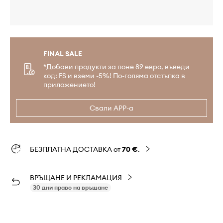
FINAL SALE
*Добави продукти за поне 89 евро, въведи
код: FS и вземи -5%! По-голяма отстъпка в
приложението!
Свали APP-а
БЕЗПЛАТНА ДОСТАВКА от
70 €
.
ВРЪЩАНЕ И РЕКЛАМАЦИЯ
30 дни право на връщане