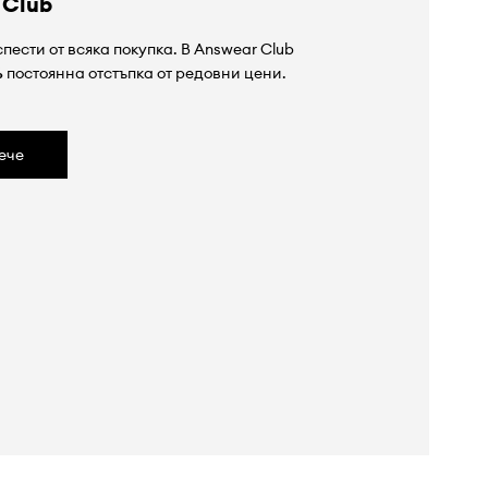
 Club
пести от всяка покупка. В Answear Club
%
постоянна отстъпка от редовни цени.
ече