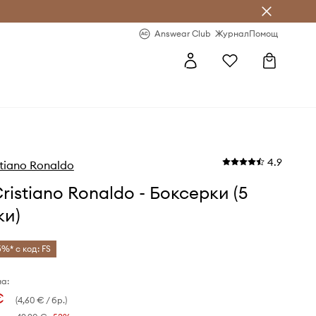
естявай с Answear Club
-20% за първа поръчка
Answear Club
Журнал
Помощ
4.9
tiano Ronaldo
ristiano Ronaldo - Боксерки (5
ки)
5%* с код: FS
а:
€
(4,60 € / бр.)