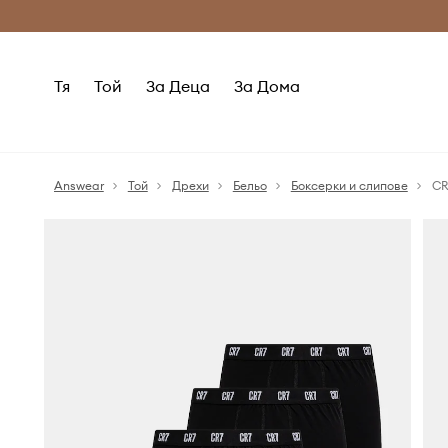
Само оригинални продукти
Безплатни доставка
Тя
Той
За Деца
За Дома
Answear
Той
Дрехи
Бельо
Боксерки и слипове
CR