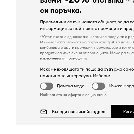
си поръчка.
Присъедини се към нашата общност, за да 
информация за най-новите промоции и прод
**Отстъпката е еднократна и важи за продукти с ре
Минималната стойност на поръчката трябва да е 80 
комбинира с други промоции, промокодове и точки о
продукти са изключени от промоцията. Може да ги от
изключения от промоцията
.
Искаме входящата ти поща да съдържа само 
наистина те интересува. Избери:
Дамска мода
Мъжка мод
Избирането на оферта е опционално
Реги