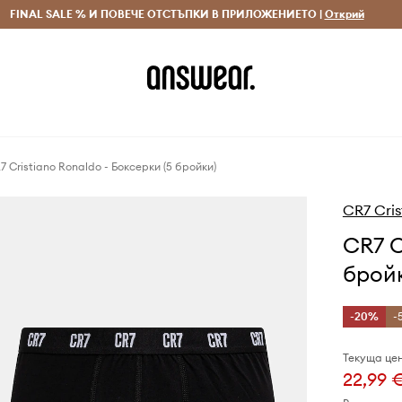
 и връщане за поръчки над 70 EUR
FINAL SALE % И ПОВЕЧЕ ОТСТЪПКИ В ПРИЛОЖЕНИЕТО |
Доставка 1-5 дни
Открий
Сп
7 Cristiano Ronaldo - Боксерки (5 бройки)
CR7 Cris
CR7 C
брой
-20%
-
Текуща цен
22,99 