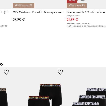
-23%
-25%* с код: FS
-5%* с код: FS
Боксерки CR7 Cristiano Ronaldo (3 броя)
CR7 Cristiano Ronaldo боксерки мъжки с памук x WORLD CUP 26 3 броя
Текуща цена:
39,90 €
31,99 €
Редовна цена:
66,99 €
25,99 €
Най-ниска цена за последните 30 дни
do