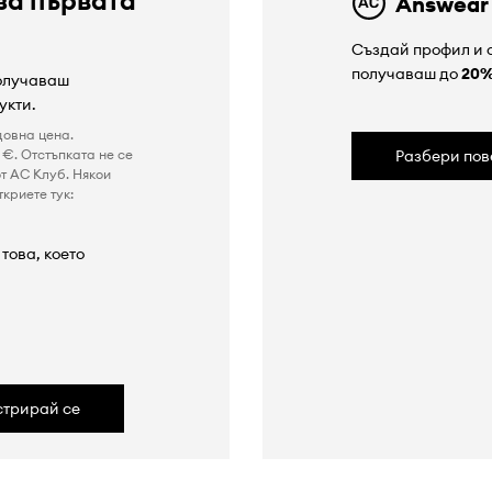
Answear
Създай профил и с
получаваш до
20
получаваш
укти.
довна цена.
€. Отстъпката не се
Разбери пов
т AC Клуб. Някои
криете тук:
това, което
а
стрирай се