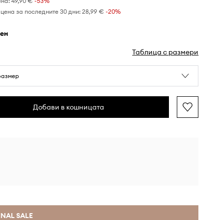
ена:
49,90 €
-53%
цена за последните 30 дни:
28,99 €
 -20%
рен
Таблица с размери
размер
Добави в кошницата
INAL SALE