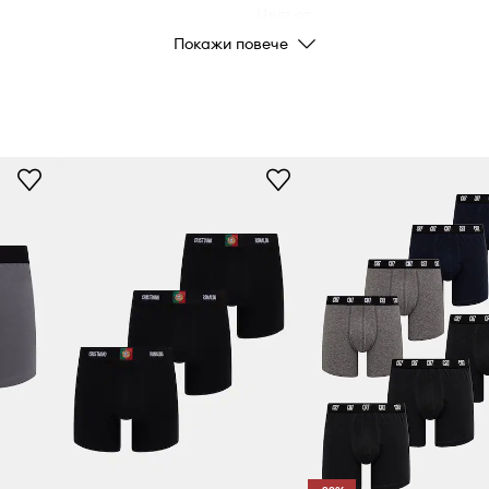
Цвят от
производителя
Покажи повече
Цвят
Марка
CR7 Cri
Код на продукта