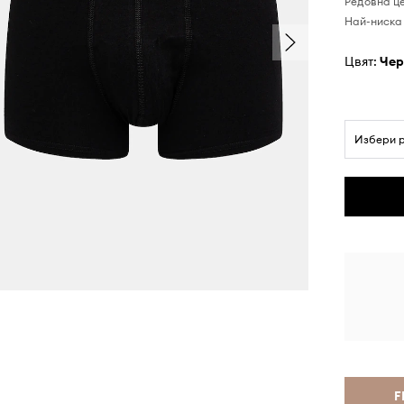
Редовна ц
Най-ниска 
Цвят:
че
Избери 
F