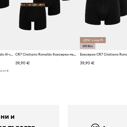
-25%* с код: FS
Gift Box
Боксерки CR7 Cristiano Ronaldo (4 чифта)
CR7 Cristiano Ronaldo боксерки мъжки с памук x WORLD CUP 26 3 броя
39,90 €
39,90 €
22,40 €
 ни и
за първата