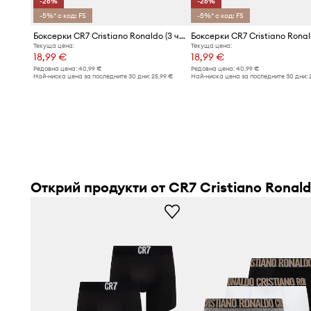
-26%
-26%
-5%* с код: FS
-5%* с код: FS
Боксерки CR7 Cristiano Ronaldo (3 чифта)
Текуща цена:
Текуща цена:
18,99 €
18,99 €
Редовна цена:
40,99 €
Редовна цена:
40,99 €
Най-ниска цена за последните 30 дни:
25,99 €
Най-ниска цена за последните 30 дни:
Открий продукти от CR7 Cristiano Ronal