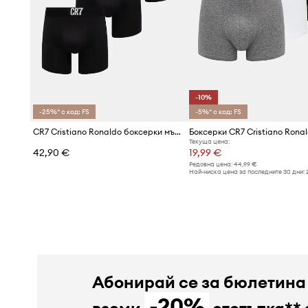
-10%
-25%* с код: FS
-5%* с код: FS
CR7 Cristiano Ronaldo боксерки мъжки x MODAL CONCEPT 3 броя
Текуща цена:
42,90 €
19,99 €
Редовна цена:
44,99 €
Най-ниска цена за последните 30 дни:
Абонирай се за бюлетина
-20%
вземи
отстъпка** 