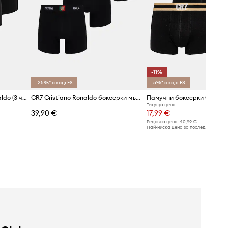
-11%
-25%* с код: FS
-5%* с код: FS
Боксерки CR7 Cristiano Ronaldo (3 чифта)
CR7 Cristiano Ronaldo боксерки мъжки с памук x WORLD CUP 26 3 броя
Текуща цена:
39,90 €
17,99 €
Редовна цена:
40,99 €
Най-ниска цена за последните 30 дн