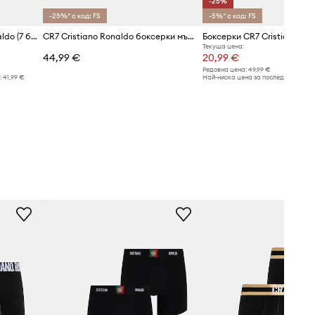
-25%
-25%* с код: FS
-5%* с код: FS
Боксерки CR7 Cristiano Ronaldo (7 броя)
CR7 Cristiano Ronaldo боксерки мъжки с модал x MODAL CONCEPT 3 броя
Текуща цена:
44,99 €
20,99 €
Редовна цена:
49,99 €
:
41,99 €
Най-ниска цена за последните 30 дн