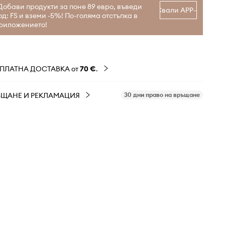
Добави продукти за поне 89 евро, въведи
Свали APP-а
од: FS и вземи -5%! По-голяма отстъпка в
риложението!
ЗПЛАТНА ДОСТАВКА от
70 €
.
ЪЩАНЕ И РЕКЛАМАЦИЯ
30 дни право на връщане