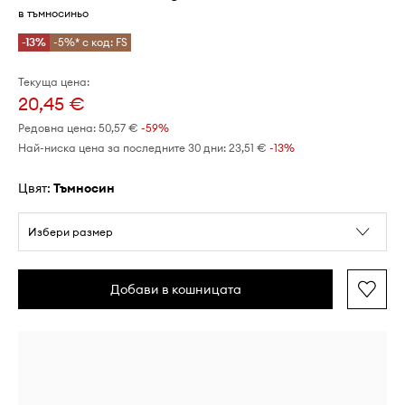
в тъмносиньо
-13%
-5%* с код: FS
Текуща цена:
20,45 €
Редовна цена:
50,57 €
-59%
Най-ниска цена за последните 30 дни:
23,51 €
 -13%
Цвят:
тъмносин
Избери размер
Добави в кошницата