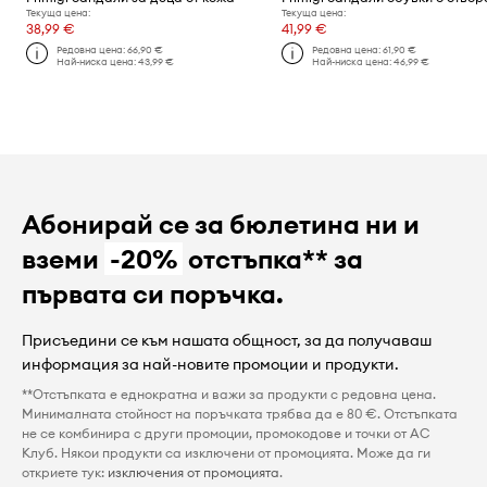
Текуща цена:
Текуща цена:
38,99 €
41,99 €
Редовна цена:
66,90 €
Редовна цена:
61,90 €
Най-ниска цена:
43,99 €
Най-ниска цена:
46,99 €
Абонирай се за бюлетина ни и
вземи
-20%
отстъпка** за
първата си поръчка.
Присъедини се към нашата общност, за да получаваш
информация за най-новите промоции и продукти.
**Отстъпката е еднократна и важи за продукти с редовна цена.
Минималната стойност на поръчката трябва да е 80 €. Отстъпката
не се комбинира с други промоции, промокодове и точки от AC
Клуб. Някои продукти са изключени от промоцията. Може да ги
откриете тук:
изключения от промоцията
.