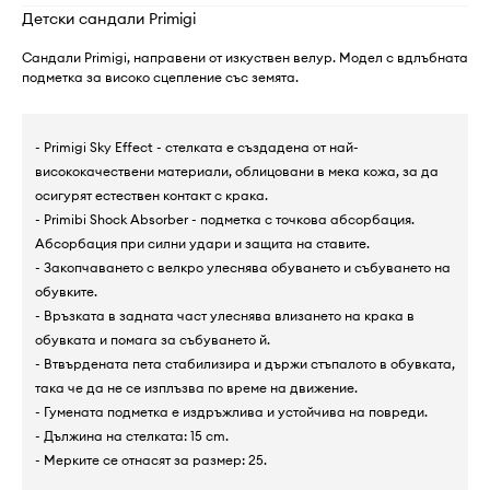
Детски сандали Primigi
Сандали Primigi, направени от изкуствен велур. Модел с вдлъбната
подметка за високо сцепление със земята.
- Primigi Sky Effect - стелката е създадена от най-
висококачествени материали, облицовани в мека кожа, за да
осигурят естествен контакт с крака.
- Primibi Shock Absorber - подметка с точкова абсорбация.
Абсорбация при силни удари и защита на ставите.
- Закопчаването с велкро улеснява обуването и събуването на
обувките.
- Връзката в задната част улеснява влизането на крака в
обувката и помага за събуването й.
- Втвърдената пета стабилизира и държи стъпалото в обувката,
така че да не се изплъзва по време на движение.
- Гумената подметка е издръжлива и устойчива на повреди.
- Дължина на стелката: 15 cm.
- Мерките се отнасят за размер: 25.