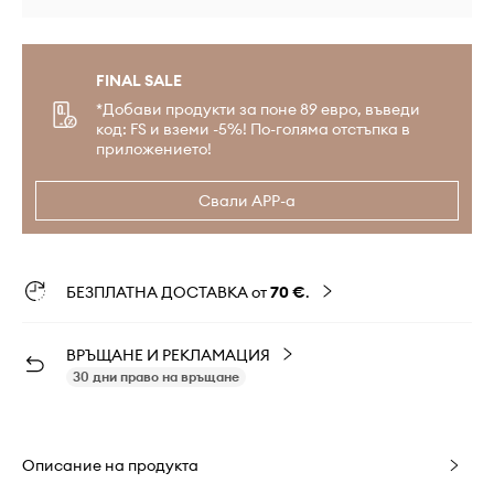
FINAL SALE
*Добави продукти за поне 89 евро, въведи
код: FS и вземи -5%! По-голяма отстъпка в
приложението!
Свали APP-а
БЕЗПЛАТНА ДОСТАВКА от
70 €
.
ВРЪЩАНЕ И РЕКЛАМАЦИЯ
30 дни право на връщане
Описание на продукта