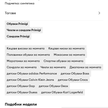
Подметка: синтетика
Тагове
Обувки Primigi
Чехли и сандали Primigi
Сандали Primigi
Кецове високи за момчета
Кецове ниски за момчета
Половинки обувки за момчета
Мокасини за момчета
Маратонки за момчета
Спортни обувки за момчета
Сандали за момчета
Чехли за момчета
Джапанки за момчета
детски Обувки adidas Performance
детски Обувки Boss
детски Обувки Calvin Klein Jeans
детски Обувки Crocs
детски Обувки Gap
детски Обувки Geox
детски Обувки Guess
детски Обувки Karl Lagerfeld
Подобни модели