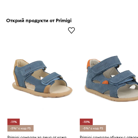
Открий продукти от Primigi
-11%
-10%
-5%* с код: FS
-5%* с код: FS
Primigi сандали за деца от кожа