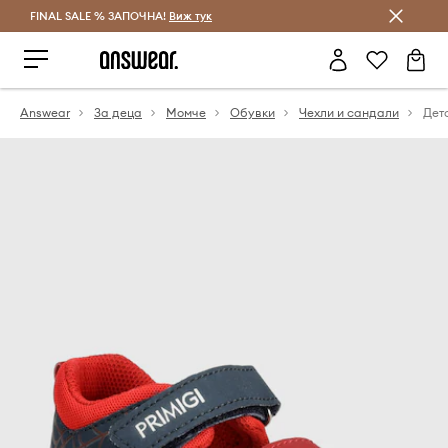
FINAL SALE % ЗАПОЧНА!
Спестявай с Answear Club
Виж тук
Answear
За деца
Момче
Обувки
Чехли и сандали
Дет