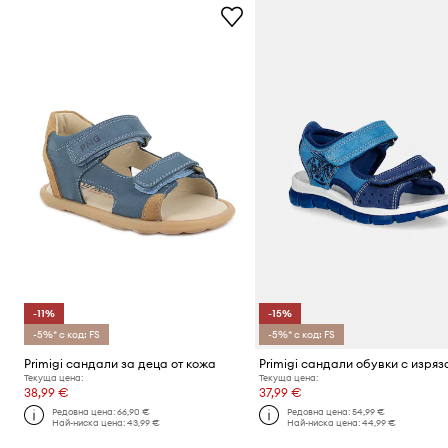
-11%
-15%
-5%* с код: FS
-5%* с код: FS
Primigi сандали за деца от кожа
Текуща цена:
Текуща цена:
38,99 €
37,99 €
Редовна цена:
66,90 €
Редовна цена:
54,99 €
Най-ниска цена:
43,99 €
Най-ниска цена:
44,99 €