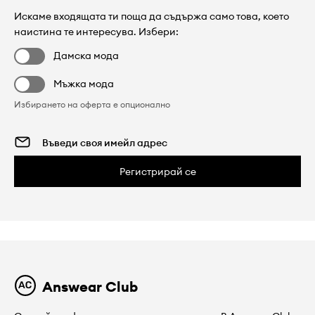
Искаме входящата ти поща да съдържа само това, което
наистина те интересува. Избери:
Дамска мода
Мъжка мода
Избирането на оферта е опционално
Регистрирай се
Answear Club