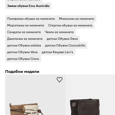
Зимни обувки Emu Australia
Половинки обувки за момичета
Мокасини за момичета
Маратонки за момичета
Спортни обувки за момичета
Сандали за момичета
Чехли за момичета
Джапанки за момичета
детски Обувки Geox
детски Обувки adidas
детски Обувки Coccodrillo
детски Обувки Vans
детски Кецове Levi's
детски Обувки Crocs
Подобни модели