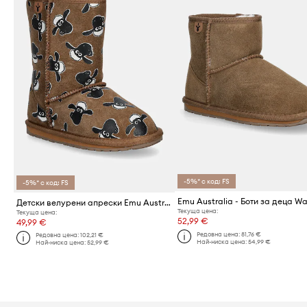
-5%* с код: FS
-5%* с код: FS
Детски велурени апрески Emu Australia Shaun The Sheep Print
Текуща цена:
Текуща цена:
52,99 €
49,99 €
Редовна цена:
81,76 €
Редовна цена:
102,21 €
Най-ниска цена:
54,99 €
Най-ниска цена:
52,99 €