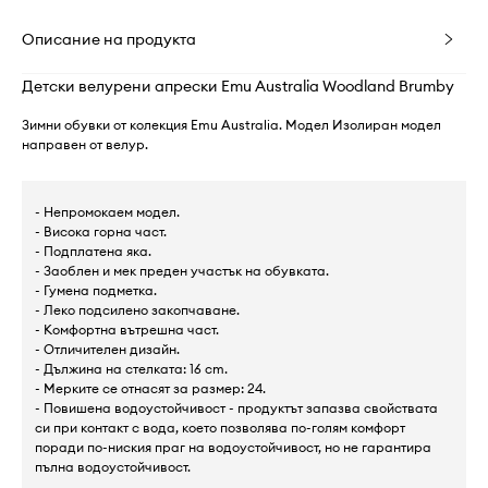
Описание на продукта
Детски велурени апрески Emu Australia Woodland Brumby
Зимни обувки от колекция Emu Australia. Модел Изолиран модел
направен от велур.
- Непромокаем модел.
- Висока горна част.
- Подплатена яка.
- Заоблен и мек преден участък на обувката.
- Гумена подметка.
- Леко подсилено закопчаване.
- Комфортна вътрешна част.
- Отличителен дизайн.
- Дължина на стелката: 16 cm.
- Мерките се отнасят за размер: 24.
- Повишена водоустойчивост - продуктът запазва свойствата
си при контакт с вода, което позволява по-голям комфорт
поради по-ниския праг на водоустойчивост, но не гарантира
пълна водоустойчивост.