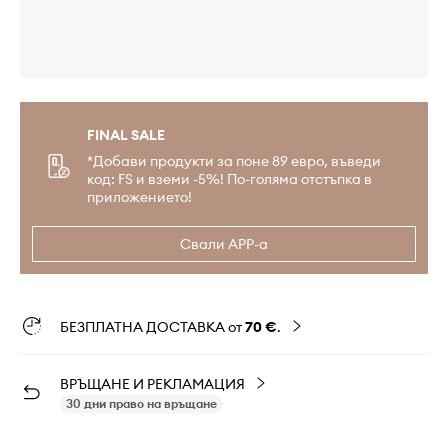
FINAL SALE
*Добави продукти за поне 89 евро, въведи
код: FS и вземи -5%! По-голяма отстъпка в
приложението!
Свали APP-а
БЕЗПЛАТНА ДОСТАВКА от
70 €
.
ВРЪЩАНЕ И РЕКЛАМАЦИЯ
30 дни право на връщане