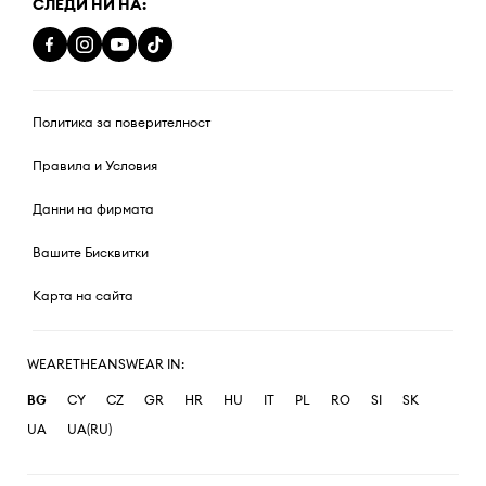
СЛЕДИ НИ НА:
Политика за поверителност
Правила и Условия
Данни на фирмата
Вашите Бисквитки
Карта на сайта
WEARETHEANSWEAR IN:
BG
CY
CZ
GR
HR
HU
IT
PL
RO
SI
SK
UA
UA(RU)