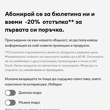
Абонирай се за бюлетина ни и
вземи
-20%
отстъпка** за
първата си поръчка.
Присъедини се към нашата общност, за да получаваш
информация за най-новите промоции и продукти.
**Отстъпката е еднократна и важи за продукти с редовна цена.
Минималната стойност на поръчката трябва да е 80 €. Отстъпката
не се комбинира с други промоции, промокодове и точки от AC
Клуб. Някои продукти са изключени от промоцията. Може да ги
откриете тук:
изключения от промоцията
.
Искаме входящата ти поща да съдържа само това, което
наистина те интересува. Избери:
Дамска мода
Мъжка мода
Избирането на оферта е опционално