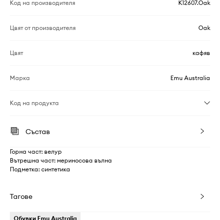
Код на производителя
K12607.Oak
Цвят от производителя
Oak
Цвят
кафяв
Марка
Emu Australia
Код на продукта
Състав
Горна част: велур
Вътрешна част: мериносова вълна
Подметка: синтетика
Тагове
Обувки Emu Australia