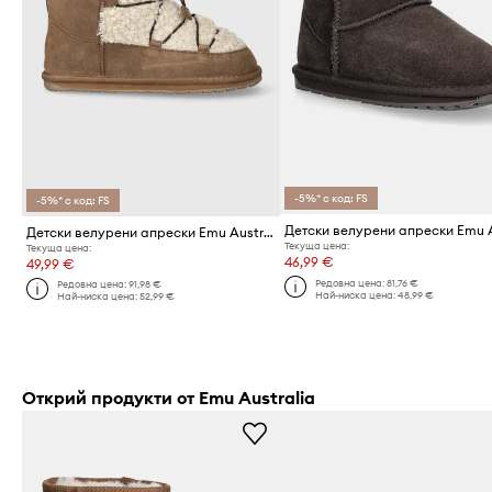
-5%* с код: FS
-5%* с код: FS
Детски велурени апрески Emu Australia Mauboy
Текуща цена:
Текуща цена:
46,99 €
49,99 €
Редовна цена:
81,76 €
Редовна цена:
91,98 €
Най-ниска цена:
48,99 €
Най-ниска цена:
52,99 €
Открий продукти от Emu Australia