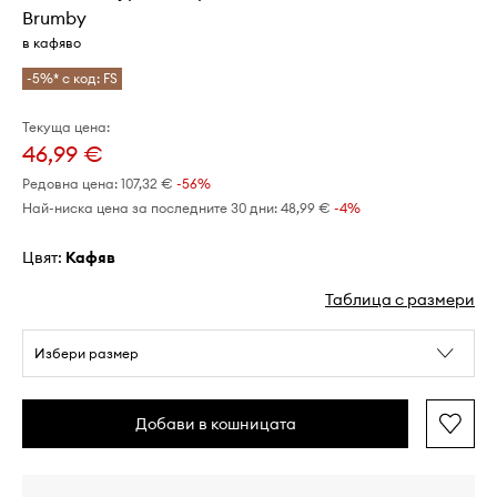
Brumby
в кафяво
-5%* с код: FS
Текуща цена:
46,99 €
Редовна цена:
107,32 €
-56%
Най-ниска цена за последните 30 дни:
48,99 €
 -4%
Цвят:
кафяв
Таблица с размери
Избери размер
Добави в кошницата