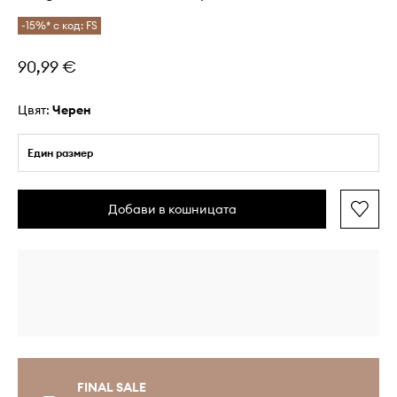
-15%* с код: FS
90,99 €
Цвят:
черен
Един размер
Добави в кошницата
FINAL SALE