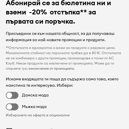
Абонирай се за бюлетина ни и
вземи
-20%
отстъпка** за
първата си поръчка.
Присъедини се към нашата общност, за да получаваш
информация за най-новите промоции и продукти.
**Отстъпката е еднократна и важи за продукти с редовна цена.
Минималната стойност на поръчката трябва да е 80 €. Отстъпката
не се комбинира с други промоции, промокодове и точки от AC
Клуб. Някои продукти са изключени от промоцията. Може да ги
откриете тук:
изключения от промоцията
.
Искаме входящата ти поща да съдържа само това, което
наистина те интересува. Избери:
Дамска мода
Мъжка мода
Избирането на оферта е опционално