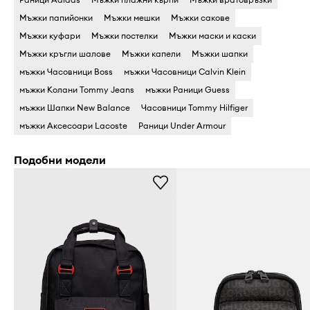
Мъжки папийонки
Мъжки мешки
Мъжки сакове
Мъжки куфари
Мъжки постелки
Мъжки маски и каски
Мъжки кръгли шалове
Мъжки капели
Мъжки шапки
мъжки Часовници Boss
мъжки Часовници Calvin Klein
мъжки Колани Tommy Jeans
мъжки Раници Guess
мъжки Шапки New Balance
Часовници Tommy Hilfiger
мъжки Аксесоари Lacoste
Раници Under Armour
Подобни модели