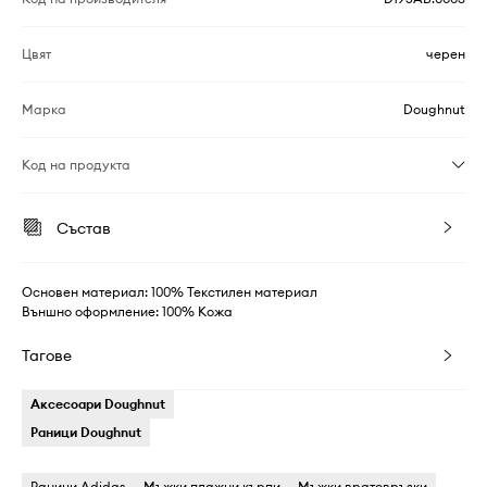
Цвят
черен
Марка
Doughnut
Код на продукта
Състав
Основен материал: 100% Текстилен материал
Външно оформление: 100% Кожа
Тагове
Аксесоари Doughnut
Раници Doughnut
Раници Adidas
Мъжки плажни кърпи
Мъжки вратовръзки