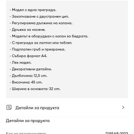
- Модел с една преграда.
- Закопчаване с двустранен цип.
- Регулираема дължина на колана.
- Дръжка за носене.
- Моделът е оборудван с колан за бедрата.
- С преграда за лаптоп или таблет.
- Подплатен гръб и презрамка.
- Събира формат А4.
- Лек модел.
- Декоративни детайли.
- Дълбочина: 12,5 cm.
- Височина: 45 cm.
- Ширина в основата: 32 cm.
Детайли за продукта
Детайли за продукта
Код на производителя
D195AB.0003