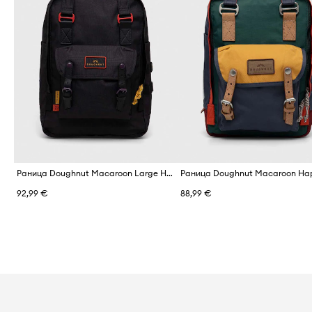
Раница Doughnut Macaroon Large Happy Camper 20L
92,99 €
88,99 €