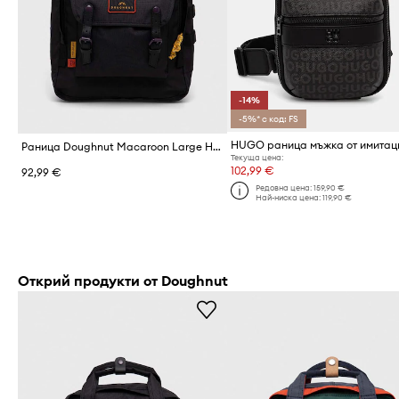
-14%
-5%* с код: FS
Раница Doughnut Macaroon Large Happy Camper 20L
Текуща цена:
102,99 €
92,99 €
Редовна цена:
159,90 €
Най-ниска цена:
119,90 €
Открий продукти от Doughnut