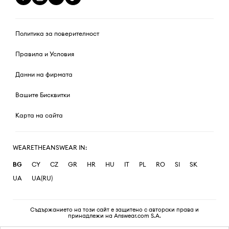
Политика за поверителност
Правила и Условия
Данни на фирмата
Вашите Бисквитки
Карта на сайта
WEARETHEANSWEAR IN:
BG
CY
CZ
GR
HR
HU
IT
PL
RO
SI
SK
UA
UA(RU)
Съдържанието на този сайт е защитено с авторски права и
принадлежи на Answear.com S.A.