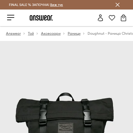
FINAL SALE % ЗАПОЧНА!
Спестявай с Answear Club
Виж тук
Answear
Той
Аксесоари
Раници