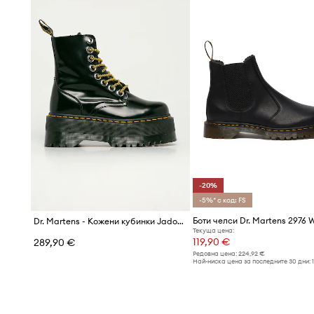
-20%
-5%* с код: FS
Боти челси Dr. Martens 2976 
Dr. Martens - Кожени кубинки Jadon Max
Текуща цена:
119,90 €
289,90 €
Редовна цена:
224,92 €
Най-ниска цена за последните 30 дни: