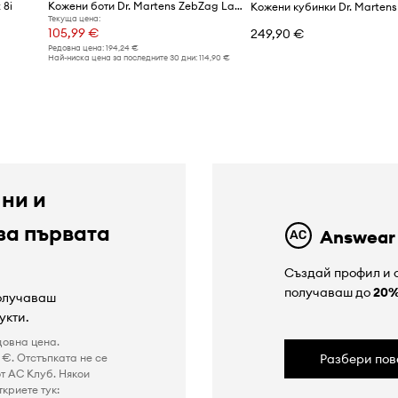
 8i
Кожени боти Dr. Martens ZebZag Laceless
Текуща цена:
105,99 €
249,90 €
Редовна цена:
194,24 €
Най-ниска цена за последните 30 дни:
114,90 €
 ни и
за първата
Answear
Създай профил и с
получаваш до
20
получаваш
укти.
довна цена.
€. Отстъпката не се
Разбери пов
т AC Клуб. Някои
криете тук: