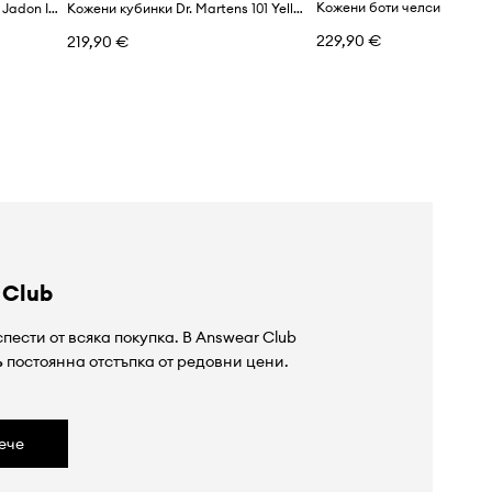
Кожени кубинки Dr. Martens Jadon III
Кожени кубинки Dr. Martens 101 Yellow Stitch
229,90 €
219,90 €
 Club
пести от всяка покупка. В Answear Club
%
постоянна отстъпка от редовни цени.
ече