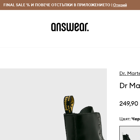
 и връщане за поръчки над 70 EUR
FINAL SALE % И ПОВЕЧЕ ОТСТЪПКИ В ПРИЛОЖЕНИЕТО |
Доставка 1-5 дни
Открий
Сп
Dr. Mart
Dr Ma
249,90
Цвят:
че