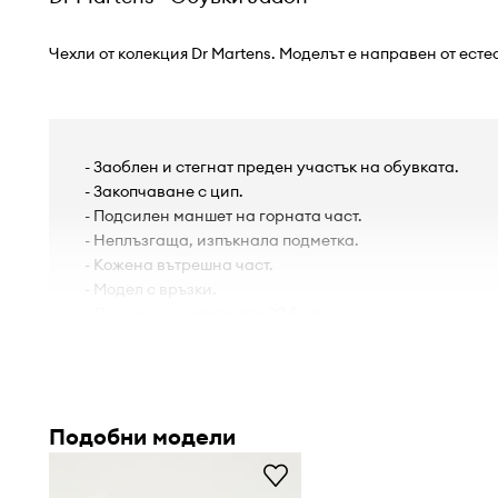
Чехли от колекция Dr Martens. Моделът е направен от есте
- Заоблен и стегнат преден участък на обувката.
- Закопчаване с цип.
- Подсилен маншет на горната част.
- Неплъзгаща, изпъкнала подметка.
- Кожена вътрешна част.
- Модел с връзки.
- Дължина на стелката: 23,5 cm.
- Мерките се отнасят за размер: 37.
Подобни модели