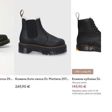
DM15265001
Black
черен
Dr. Martens
-5%* с код: FS
Dr. Martens - Кожени боти челси 2976 Leonore
Кожени боти челси Dr. Martens 2976 Quad Fl
Текуща цена:
269,90 €
149,90 €
Редовна цена:
204,47 €
Най-ниска цена за последните 30 дн