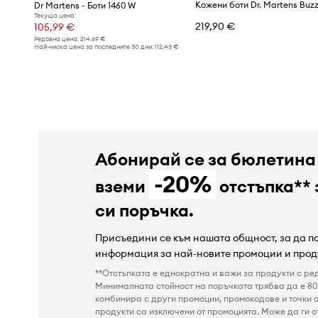
Кожени боти Dr. Martens Buzz
Dr Martens - Боти 1460 W
Текуща цена:
219,90 €
105,99 €
Редовна цена:
214,69 €
Най-ниска цена за последните 30 дни:
112,43 €
Абонирай се за бюлетина
-20%
вземи
отстъпка** 
си поръчка.
Присъедини се към нашата общност, за да 
информация за най-новите промоции и прод
**Отстъпката е еднократна и важи за продукти с ре
Минималната стойност на поръчката трябва да е 80 
комбинира с други промоции, промокодове и точки о
продукти са изключени от промоцията. Може да ги от