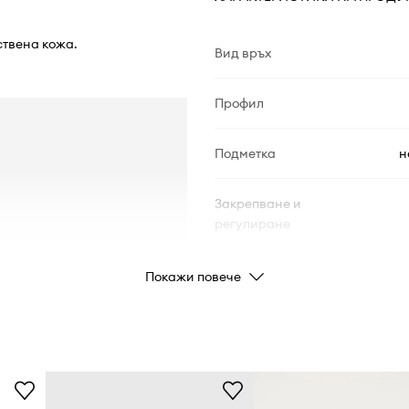
ствена кожа.
Вид връх
Профил
Подметка
н
Закрепване и
регулиране
Вид подметка
плат
Покажи повече
Връх
ДЕТАЙЛИ ЗА ПРОДУКТА