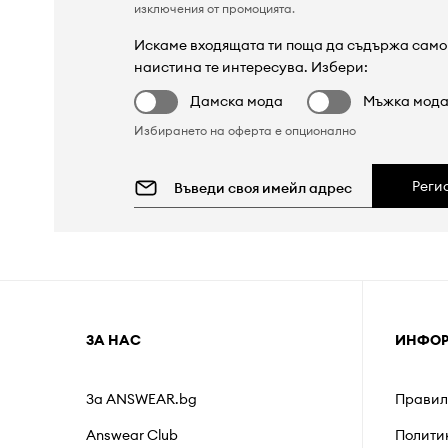
изключения от промоцията
.
Искаме входящата ти поща да съдържа само 
наистина те интересува. Избери:
Дамска мода
Мъжка мод
Избирането на оферта е опционално
Реги
ЗА НАС
ИНФО
За ANSWEAR.bg
Правил
Answear Club
Полити