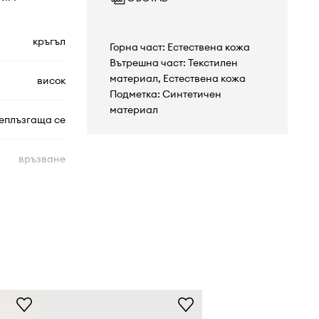
кръгъл
Горна част: Естествена кожа
Вътрешна част: Текстилен
материал, Естествена кожа
висок
Подметка: Синтетичен
материал
еплъзгаща се
връзване
форма, равна
втвърден