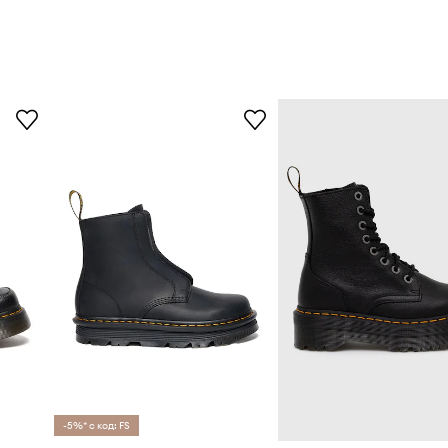
-5%* с код: FS