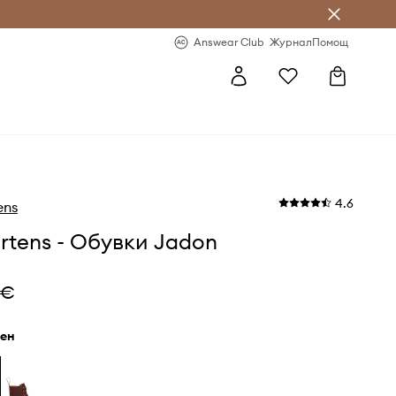
естявай с Answear Club
-20% за първа поръчка
Answear Club
Журнал
Помощ
4.6
ens
rtens - Обувки Jadon
 €
рен