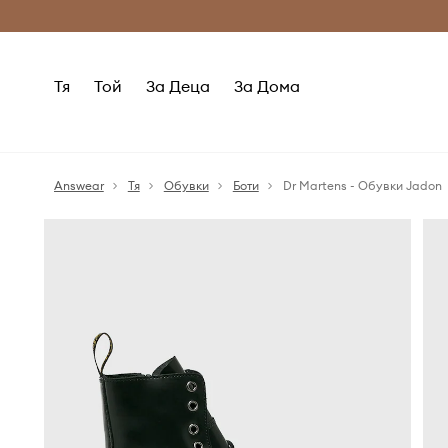
Само оригинални продукти
Безплатни доставка
Тя
Той
За Деца
За Дома
Answear
Тя
Обувки
Боти
Dr Martens - Обувки Jadon