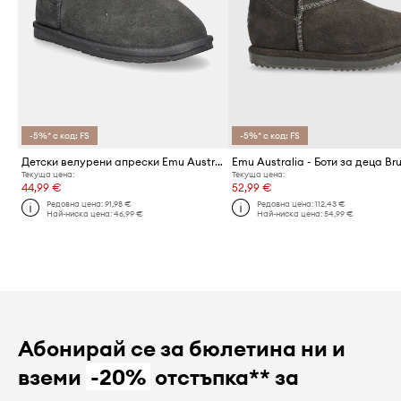
-5%* с код: FS
-5%* с код: FS
Детски велурени апрески Emu Australia Shaun The Sheep Play
Текуща цена:
Текуща цена:
44,99 €
52,99 €
Редовна цена:
91,98 €
Редовна цена:
112,43 €
Най-ниска цена:
46,99 €
Най-ниска цена:
54,99 €
Абонирай се за бюлетина ни и
вземи
-20%
отстъпка** за