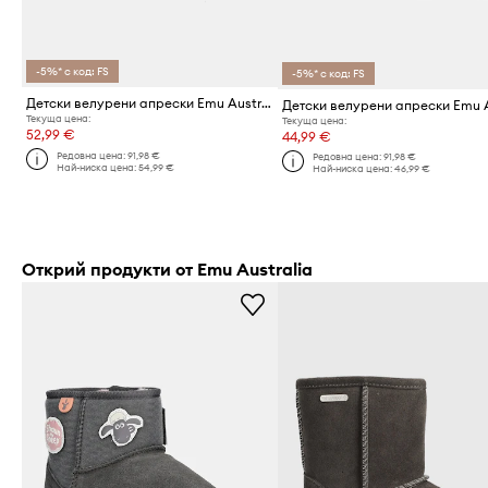
-5%* с код: FS
-5%* с код: FS
Детски велурени апрески Emu Australia Mauboy
Текуща цена:
Текуща цена:
52,99 €
44,99 €
Редовна цена:
91,98 €
Редовна цена:
91,98 €
Най-ниска цена:
54,99 €
Най-ниска цена:
46,99 €
Открий продукти от Emu Australia