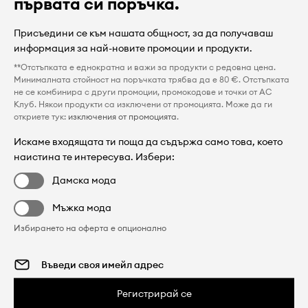
първата си поръчка.
Присъедини се към нашата общност, за да получаваш
информация за най-новите промоции и продукти.
**Отстъпката е еднократна и важи за продукти с редовна цена.
Минималната стойност на поръчката трябва да е 80 €. Отстъпката
не се комбинира с други промоции, промокодове и точки от AC
Клуб. Някои продукти са изключени от промоцията. Може да ги
откриете тук:
изключения от промоцията
.
Искаме входящата ти поща да съдържа само това, което
наистина те интересува. Избери:
Дамска мода
Мъжка мода
Избирането на оферта е опционално
Регистрирай се