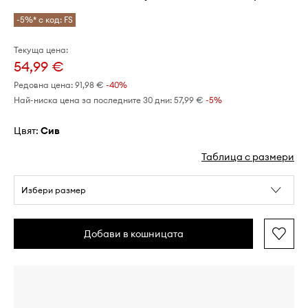
-5%* с код: FS
Текуща цена:
54,99 €
Редовна цена:
91,98 €
-40%
Най-ниска цена за последните 30 дни:
57,99 €
 -5%
Цвят:
сив
Таблица с размери
Избери размер
Добави в кошницата