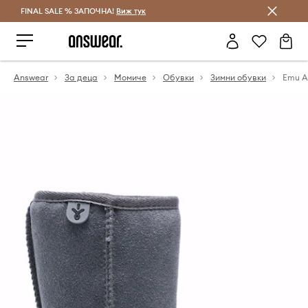
FINAL SALE % ЗАПОЧНА!
Спестявай с Answear Club
Виж тук
Answear
За деца
Момиче
Обувки
Зимни обувки