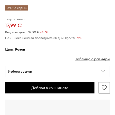
-5%* с код: FS
Текуща цена:
17,99 €
Редовна цена:
32,99 €
-45%
Най-ниска цена за последните 30 дни:
19,79 €
 -9%
Цвят:
розов
Таблица с размери
Избери размер
Добави в кошницата