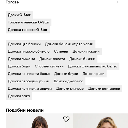
Тагове
Дрехи G-Star
Топове и тениски G-Star
Дамски тениски G-Star
Дамски цял бански
Дамски бански oт две части
Дамски плажно облекло
Cутиени
Дамски пижами
Дамски пижами
Дамски халати
Дамски бикини
Дамски боди
Cпортни сутиени
Дамски функционално бельо
Дамски комплекти бельо
Дамски блузи
Дамски ризи
Дамски свободни дънки
Дамски джегингс
Дамски комплекти анцузи
Дамски клинове
Дамски панталони
Дамски сака
Подобни модели