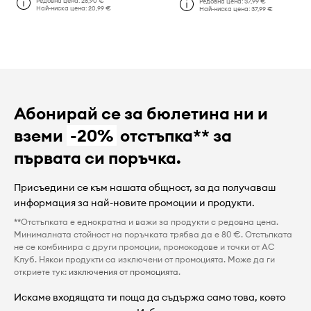
Редовна цена:
28,90 €
Редовна цена:
37,99 €
Най-ниска цена:
20,99 €
Най-ниска цена:
37,99 €
Абонирай се за бюлетина ни и
вземи
-20%
отстъпка** за
първата си поръчка.
Присъедини се към нашата общност, за да получаваш
информация за най-новите промоции и продукти.
**Отстъпката е еднократна и важи за продукти с редовна цена.
Минималната стойност на поръчката трябва да е 80 €. Отстъпката
не се комбинира с други промоции, промокодове и точки от AC
Клуб. Някои продукти са изключени от промоцията. Може да ги
откриете тук:
изключения от промоцията
.
Искаме входящата ти поща да съдържа само това, което