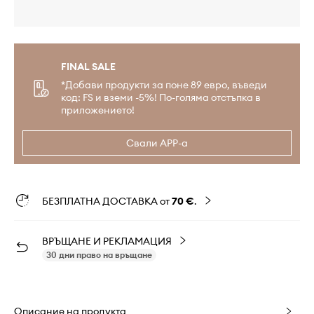
FINAL SALE
*Добави продукти за поне 89 евро, въведи
код: FS и вземи -5%! По-голяма отстъпка в
приложението!
Свали APP-а
БЕЗПЛАТНА ДОСТАВКА от
70 €
.
ВРЪЩАНЕ И РЕКЛАМАЦИЯ
30 дни право на връщане
Описание на продукта