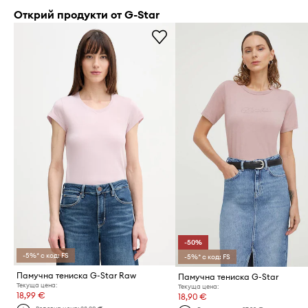
Открий продукти от G-Star
-50%
-5%* с код: FS
-5%* с код: FS
Памучна тениска G-Star Raw
Памучна тениска G-Star
Текуща цена:
Текуща цена:
18,99 €
18,90 €