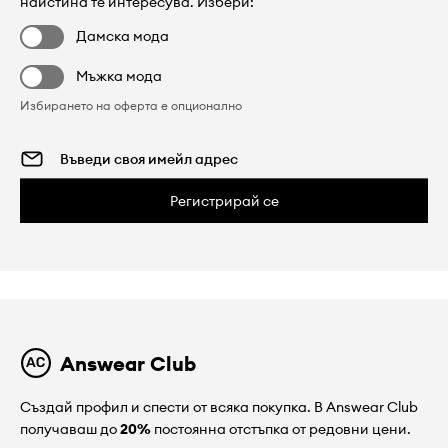
наистина те интересува. Избери:
Дамска мода
Мъжка мода
Избирането на оферта е опционално
Регистрирай се
Answear Club
Създай профил и спести от всяка покупка. В Answear Club
получаваш до
20%
постоянна отстъпка от редовни цени.