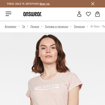
FINAL SALE % ЗАПОЧНА!
Спестявай с Answear Club
Виж тук
Answear
Тя
Дрехи
Топове и тениски
Тениски
G-Star - Т