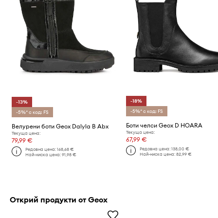
-18%
-13%
-5%* с код: FS
-5%* с код: FS
Боти челси Geox D HOARA
Велурени боти Geox Dalyla B Abx
Текуща цена:
Текуща цена:
67,99 €
79,99 €
Редовна цена:
138,00 €
Редовна цена:
168,68 €
Най-ниска цена:
82,99 €
Най-ниска цена:
91,98 €
Открий продукти от Geox