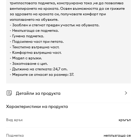
трипластовата подметка, конструирана така ,че да позволява
вентилирането на краката. Освен възможността да се грижите
за здравето на краката си, получавате комфорт при
използването на обувките.
- Заоблен и стегнат преден участък на обувката.
- Нехлъзгаща се подметка.
- Гумена подметка.
- Подсилена част при петата.
- Текстилна вътрешна част.
- Комфортна вътрешна част.
- Модел с връзки.
- Закопчаване с цип.
- Дължина на стелката: 24,7 cm.
- Мерките се отнасят за размер: 37.
Детайли за продукта
Характеристики на продукта
Вид връх
кръгъл
Подметка
неплъзгаща се