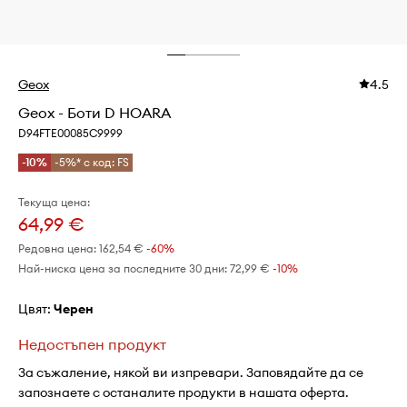
Geox
4.5
Geox - Боти D HOARA
D94FTE00085C9999
-10%
-5%* с код: FS
Текуща цена:
64,99 €
Редовна цена:
162,54 €
-60%
Най-ниска цена за последните 30 дни:
72,99 €
 -10%
Цвят:
черен
Недостъпен продукт
За съжаление, някой ви изпревари. Заповядайте да се
запознаете с останалите продукти в нашата оферта.