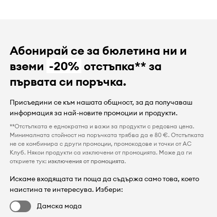
Абонирай се за бюлетина ни и
вземи
-20%
отстъпка** за
първата си поръчка.
Присъедини се към нашата общност, за да получаваш
информация за най-новите промоции и продукти.
**Отстъпката е еднократна и важи за продукти с редовна цена.
Минималната стойност на поръчката трябва да е 80 €. Отстъпката
не се комбинира с други промоции, промокодове и точки от AC
Клуб. Някои продукти са изключени от промоцията. Може да ги
откриете тук:
изключения от промоцията
.
Искаме входящата ти поща да съдържа само това, което
наистина те интересува. Избери:
Дамска мода