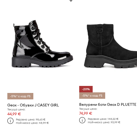
-20%
-5%* с код: FS
-5%* с код: FS
Велурени боти Geox D PLUETTE
Geox - Обувки J CASEY GIRL
Текуща цена:
Текуща цена:
74,99 €
44,99 €
Редовна цена:
148,22 €
Редовна цена:
98,63 €
Най-ниска цена:
93,99 €
Най-ниска цена:
48,99 €