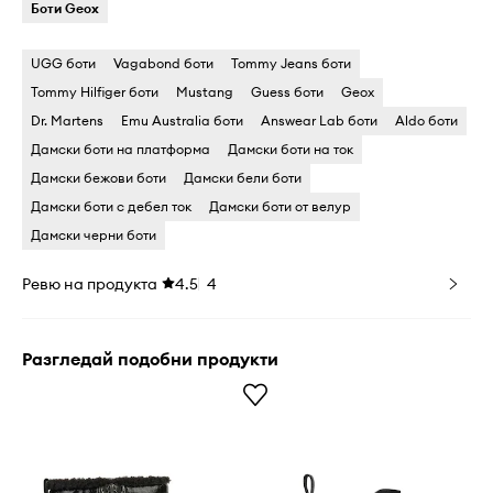
Боти Geox
UGG боти
Vagabond боти
Tommy Jeans боти
Tommy Hilfiger боти
Mustang
Guess боти
Geox
Dr. Martens
Emu Australia боти
Answear Lab боти
Aldo боти
Дамски боти на платформа
Дамски боти на ток
Дамски бежови боти
Дамски бели боти
Дамски боти с дебел ток
Дамски боти от велур
Дамски черни боти
Ревю на продукта
4.5
4
Разгледай подобни продукти