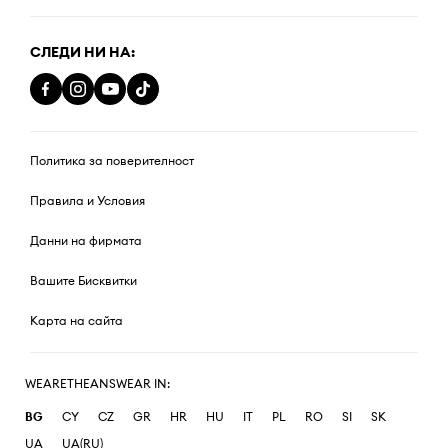
СЛЕДИ НИ НА:
Политика за поверителност
Правила и Условия
Данни на фирмата
Вашите Бисквитки
Карта на сайта
WEARETHEANSWEAR IN:
BG
CY
CZ
GR
HR
HU
IT
PL
RO
SI
SK
UA
UA(RU)