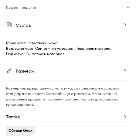
Код на продукта
Състав
Горна част: Естествена кожа
Вътрешна част: Синтетичен материал, Текстилен материал
Подметка: Синтетичен материал
Размери
Размерите, представени в магазина, са преизчислени спрямо
стандартната европейска таблица с размери. На етикета на
доставения продукт е посочена оригиналната маркировка на
производителя.
Тагове
Обувки Geox