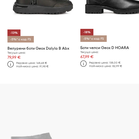
-18%
-13%
-5%* с код: FS
-5%* с код: FS
Боти челси Geox D HOARA
Велурени боти Geox Dalyla B Abx
Текуща цена:
Текуща цена:
67,99 €
79,99 €
Редовна цена:
138,00 €
Редовна цена:
168,68 €
Най-ниска цена:
82,99 €
Най-ниска цена:
91,98 €