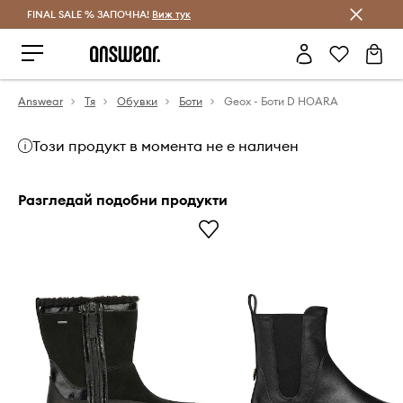
FINAL SALE % ЗАПОЧНА!
Спестявай с Answear Club
Виж тук
Answear
Тя
Обувки
Боти
Geox - Боти D HOARA
Този продукт в момента не е наличен
Разгледай подобни продукти