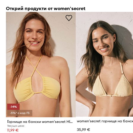
Открий продукти от women'secret
-14%
-5%* с код: FS
Горнище на бански women'secret HIBISCUS
Текуща цена:
35,99 €
11,99 €