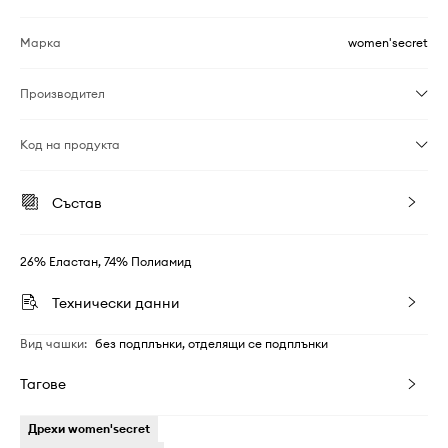
Марка
women'secret
Производител
Код на продукта
Състав
26% Еластан, 74% Полиамид
Технически данни
Вид чашки
:
без подплънки, отделящи се подплънки
Тагове
Дрехи women'secret