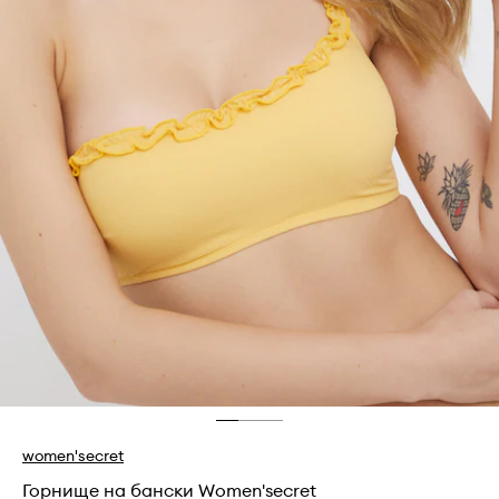
women'secret
Горнище на бански Women'secret