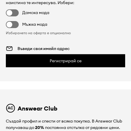
наистина те интересува. Избери:
Дамска мода
Мъжка мода
Избирането на оферта е опционално
Регистрирай се
Answear Club
Създай профил и спести от всяка покупка. В Answear Club
получаваш до
20%
постоянна отстъпка от редовни цени.