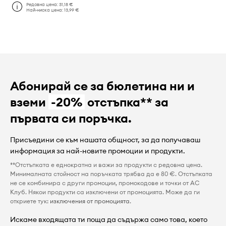
Редовна цена:
31,18 €
Най-ниска цена:
13,99 €
Абонирай се за бюлетина ни и
вземи
-20%
отстъпка** за
първата си поръчка.
Присъедини се към нашата общност, за да получаваш
информация за най-новите промоции и продукти.
**Отстъпката е еднократна и важи за продукти с редовна цена.
Минималната стойност на поръчката трябва да е 80 €. Отстъпката
не се комбинира с други промоции, промокодове и точки от AC
Клуб. Някои продукти са изключени от промоцията. Може да ги
откриете тук:
изключения от промоцията
.
Искаме входящата ти поща да съдържа само това, което