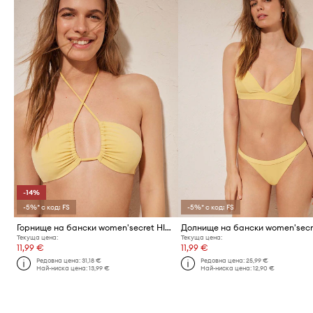
-14%
-5%* с код: FS
-5%* с код: FS
Горнище на бански women'secret HIBISCUS
Текуща цена:
Текуща цена:
11,99 €
11,99 €
Редовна цена:
31,18 €
Редовна цена:
25,99 €
Най-ниска цена:
13,99 €
Най-ниска цена:
12,90 €