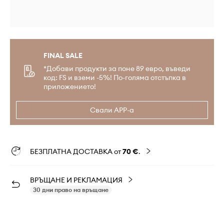
FINAL SALE
*Добави продукти за поне 89 евро, въведи
код: FS и вземи -5%! По-голяма отстъпка в
приложението!
Свали APP-а
БЕЗПЛАТНА ДОСТАВКА от
70 €
.
ВРЪЩАНЕ И РЕКЛАМАЦИЯ
30 дни право на връщане