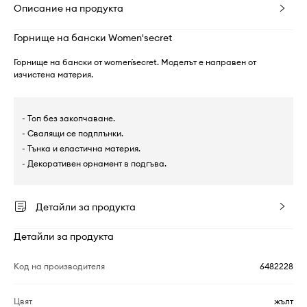
Описание на продукта
Горнище на бански Women'secret
Горнище на бански от women´secret. Моделът е направен от
изчистена материя.
- Топ без закопчаване.
- Свалящи се подплънки.
- Тънка и еластична материя.
- Декоративен орнамент в подгъва.
Детайли за продукта
Детайли за продукта
Код на производителя
6482228
Цвят
жълт