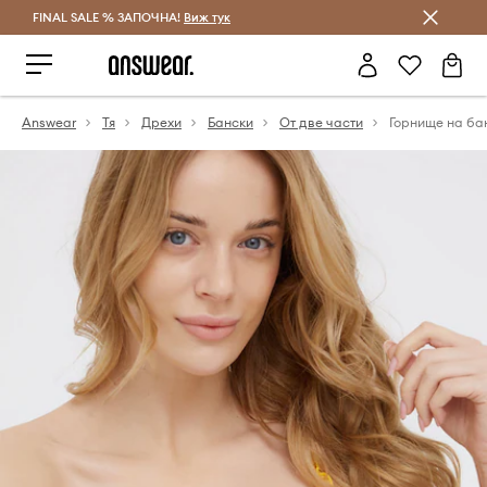
FINAL SALE % ЗАПОЧНА!
Спестявай с Answear Club
Виж тук
Answear
Тя
Дрехи
Бански
От две части
Горнище на ба