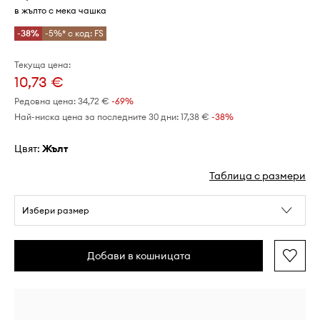
в жълто с мека чашка
-38%
-5%* с код: FS
Текуща цена:
10,73 €
Редовна цена:
34,72 €
-69%
Най-ниска цена за последните 30 дни:
17,38 €
 -38%
Цвят:
жълт
Таблица с размери
Избери размер
Добави в кошницата