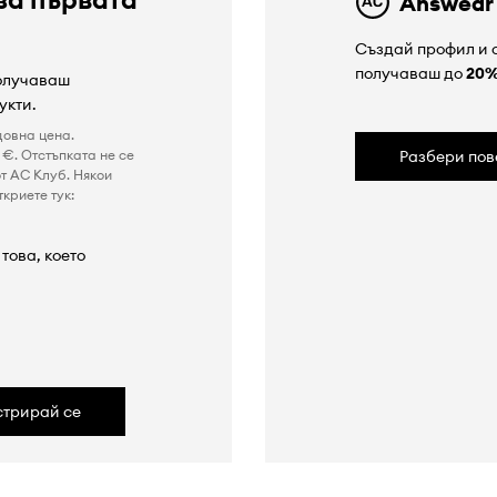
Answear
Създай профил и с
получаваш до
20
получаваш
укти.
довна цена.
€. Отстъпката не се
Разбери пов
т AC Клуб. Някои
криете тук:
това, което
а
стрирай се