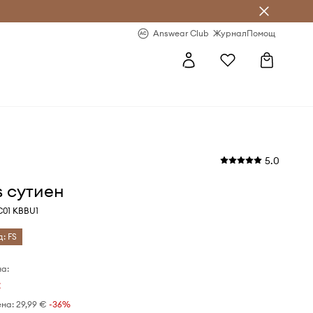
естявай с Answear Club
-20% за първа поръчка
Answear Club
Журнал
Помощ
5.0
 сутиен
C01 KBBU1
д: FS
а:
€
ена:
29,99 €
-36%