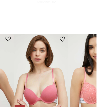
Банели
:
не
G65P
РАЗМЕРИ
Моделът в снимката е висок 175
розов
см и носи размер S
Таблица с размери
Guess
ТЕХНИЧЕСКИ ДАННИ
Вид чашки
:
без подплънки