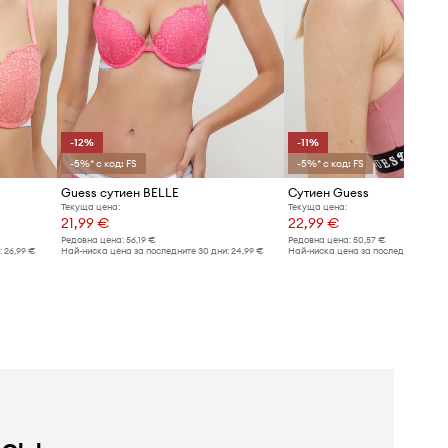
-12%
-11%
-5%* с код: FS
-5%* с код: FS
Guess сутиен BELLE
Сутиен Guess
Текуща цена:
Текуща цена:
21,99 €
22,99 €
Редовна цена:
56,19 €
Редовна цена:
50,57 €
:
26,99 €
Най-ниска цена за последните 30 дни:
24,99 €
Най-ниска цена за последните 30 дн