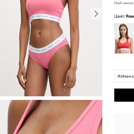
Най-ниска 
Цвят:
роз
Избери 