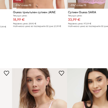
-13%
-5%* с код: FS
-5%* с код: FS
Guess триъгълен сутиен JANE
Сутиен Guess SARA
Текуща цена:
Текуща цена:
18,99 €
33,99 €
Редовна цена:
29,90 €
Редовна цена:
97,09 €
Най-ниска цена за последните 30 дни:
21,99 €
Най-ниска цена за последните 30 дни
17,99 €