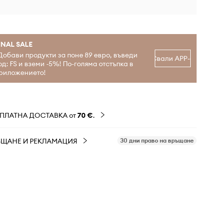
INAL SALE
Добави продукти за поне 89 евро, въведи
Свали APP-а
од: FS и вземи -5%! По-голяма отстъпка в
риложението!
ЗПЛАТНА ДОСТАВКА от
70 €
.
ЪЩАНЕ И РЕКЛАМАЦИЯ
30 дни право на връщане