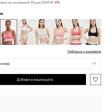
цена за последните 30 дни:
20,99 €
 -9%
ов
Таблица с размери
размер
Добави в кошницата