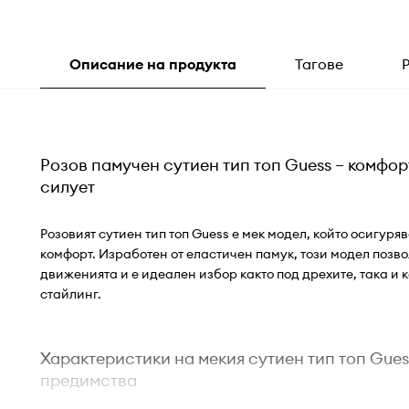
Описание на продукта
Тагове
Розов памучен сутиен тип топ Guess – комфор
силует
Розовият сутиен тип топ Guess е мек модел, който осигур
комфорт. Изработен от еластичен памук, този модел позв
движенията и е идеален избор както под дрехите, така и к
стайлинг.
Характеристики на мекия сутиен тип топ Gues
предимства