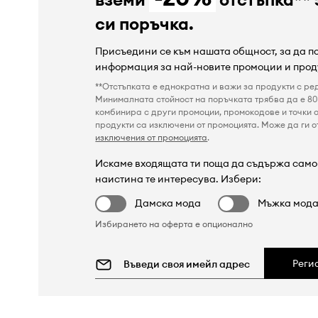
си поръчка.
Присъедини се към нашата общност, за да 
информация за най-новите промоции и прод
**Отстъпката е еднократна и важи за продукти с ре
Минималната стойност на поръчката трябва да е 80 
комбинира с други промоции, промокодове и точки о
продукти са изключени от промоцията. Може да ги от
изключения от промоцията
.
Искаме входящата ти поща да съдържа само 
наистина те интересува. Избери:
Дамска мода
Мъжка мод
Избирането на оферта е опционално
Реги