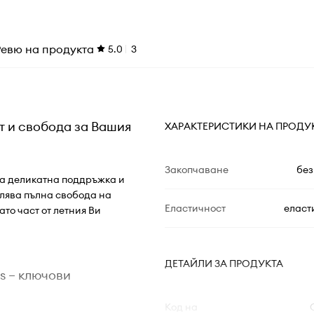
Ревю на продукта
5.0
3
т и свобода за Вашия
ХАРАКТЕРИСТИКИ НА ПРОДУ
Закопчаване
без
ява деликатна поддръжка и
олява пълна свобода на
Еластичност
еласт
ато част от летния Ви
ДЕТАЙЛИ ЗА ПРОДУКТА
s – ключови
Код на