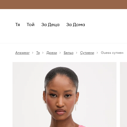
Само оригинални продукти
Безплатни доставка
Тя
Той
За Деца
За Дома
Answear
Тя
Дрехи
Бельо
Сутиени
Guess сутиен