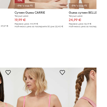
-10%
-5%* с код: FS
-5%* с код: FS
Сутиен Guess CARRIE
Guess сутиен BELLE
Текуща цена:
Текуща цена:
19,99 €
24,99 €
Редовна цена:
44,99 €
Редовна цена:
56,19 €
:
37,27 €
Най-ниска цена за последните 30 дни:
22,40 €
Най-ниска цена за последните 30 дн