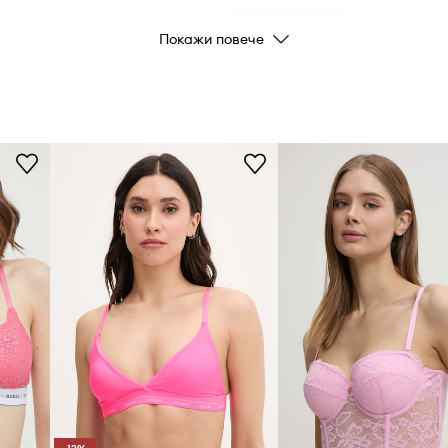
производителя
Покажи повече
вената форма на
Цвят от
производителя
рилягане към
Цвят
твен вид, без
Марка
Код на продукта
бличането, като
д дрехите, така и
лна поддръжка без