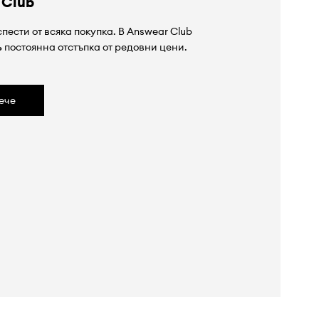
 Club
пести от всяка покупка. В Answear Club
%
постоянна отстъпка от редовни цени.
ече