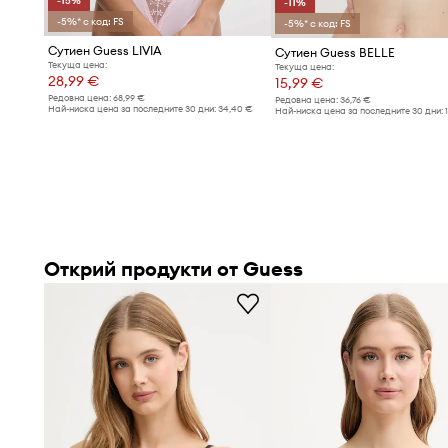
-15%
-11%
-5%* с код: FS
-5%* с код: FS
Сутиен Guess LIVIA
Сутиен Guess BELLE
Текуща цена:
Текуща цена:
28,99 €
15,99 €
Редовна цена:
68,99 €
Редовна цена:
36,76 €
Най-ниска цена за последните 30 дни:
34,40 €
Най-ниска цена за последните 30 дни:
Открий продукти от Guess