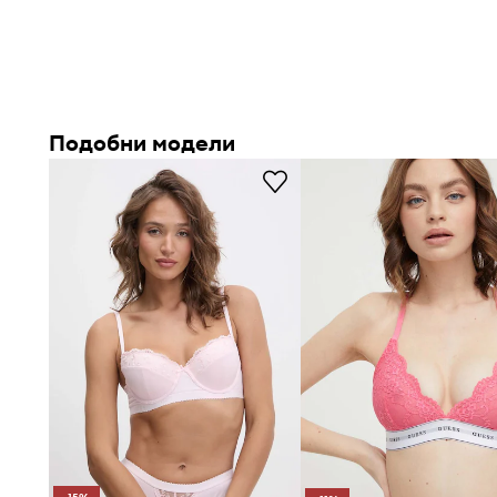
Мека кройка тип топ
без банели – подчертава естест
бюста и осигурява комфорт през целия ден
Еластична памучна материя
– позволява свободно п
Подобни модели
силуета, без да стяга
Неподплатени чашки
– допринасят за лекота и естес
допълнително оформяне
Дизайн без закопчаване
– улеснява обличането и съ
повишава комфорта при употреба
Универсален дизайн
– подходящ е както за основа по
като елемент от летни, свободни визии
Широки, несваляеми презрамки
– осигуряват стаби
необходимост от регулиране