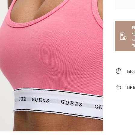
F
*
к
п
БЕ
ВР