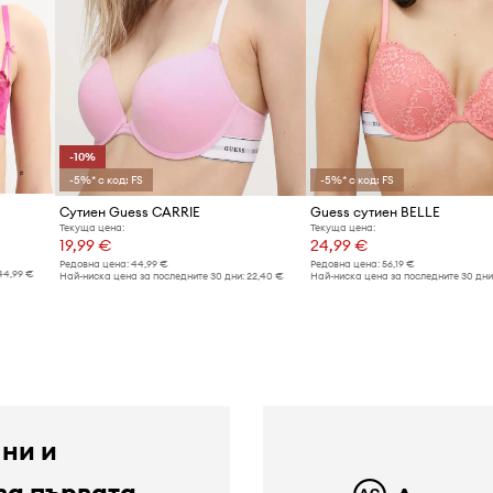
-10%
-5%* с код: FS
-5%* с код: FS
Сутиен Guess CARRIE
Guess сутиен BELLE
Текуща цена:
Текуща цена:
19,99 €
24,99 €
Редовна цена:
44,99 €
Редовна цена:
56,19 €
44,99 €
Най-ниска цена за последните 30 дни:
22,40 €
Най-ниска цена за последните 30 дни
 ни и
за първата