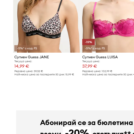
-15%
-5%* с код: FS
-5%* с код: FS
Сутиен Guess JANE
Сутиен Guess LUISA
Текуща цена:
Текуща цена:
14,99 €
37,99 €
Редовна цена:
39,32 €
Редовна цена:
102,99 €
Най-ниска цена за последните 30 дни:
15,99 €
Най-ниска цена за последните 30 дни:
Абонирай се за бюлетина
-20%
вземи
отстъпка** 