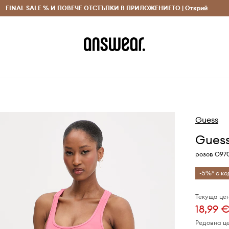
 и връщане за поръчки над 70 EUR
FINAL SALE % И ПОВЕЧЕ ОТСТЪПКИ В ПРИЛОЖЕНИЕТО |
Доставка 1-5 дни
Открий
Сп
Guess
Guess
розов O97
-5%* с ко
Текуща цен
18,99 
Редовна ц