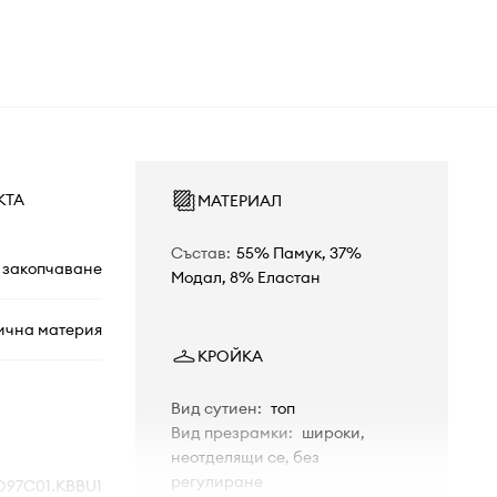
КТА
МАТЕРИАЛ
Състав
:
55% Памук, 37%
 закопчаване
Модал, 8% Еластан
ична материя
КРОЙКА
Вид сутиен
:
топ
Вид презрамки
:
широки,
неотделящи се, без
регулиране
O97C01.KBBU1