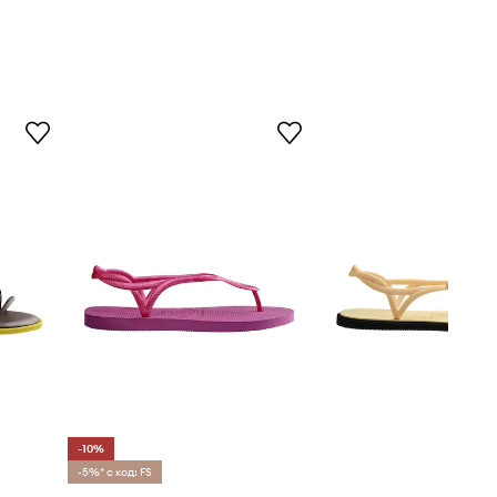
-10%
-5%* с код: FS