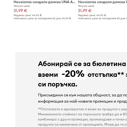
Havaianas сандали дамски UNA ACAI
Текуща цена:
Текуща цена:
31,99 €
31,99 €
Редовна цена:
44,90 €
Редовна цена:
44,90 €
Най-ниска цена за последните 30 дни:
34,99 €
Най-ниска цена за последните 30 дни:
Абонирай се за бюлетина
-20%
вземи
отстъпка** 
си поръчка.
Присъедини се към нашата общност, за да 
информация за най-новите промоции и прод
**Отстъпката е еднократна и важи за продукти с ре
Минималната стойност на поръчката трябва да е 80 
комбинира с други промоции, промокодове и точки о
продукти са изключени от промоцията. Може да ги от