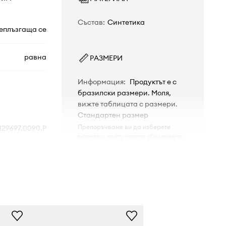
Състав
:
Синтетика
еплъзгаща се
равна
РАЗМЕРИ
Информация
:
Продуктът е с
бразилски размери. Моля,
вижте таблицата с размери.
Стандартен размер
Препоръчваме ви да изберете
129697.0090.P
размера, който носите обикновено.
Таблица с размери
черен
Havaianas