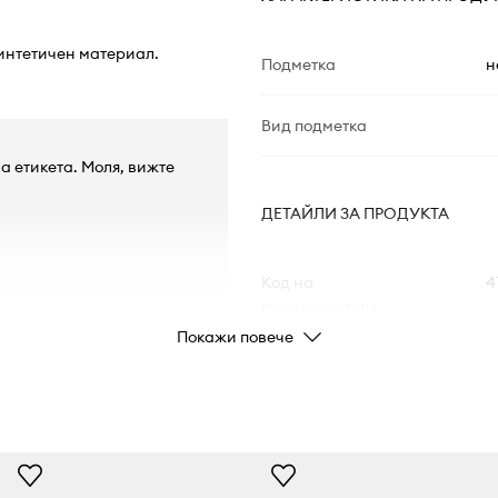
синтетичен материал.
Подметка
н
Вид подметка
а етикета. Моля, вижте
ДЕТАЙЛИ ЗА ПРОДУКТА
Код на
4
производителя
Покажи повече
Цвят
Марка
Производител