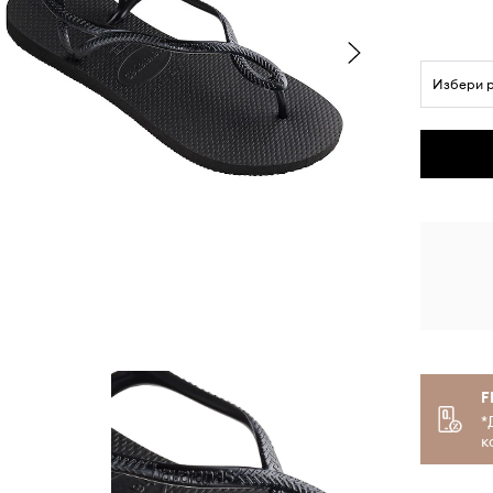
Избери 
F
*
к