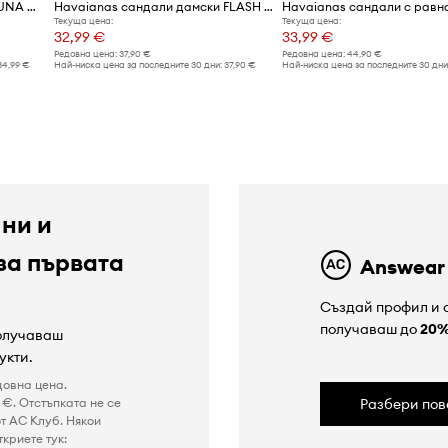
Havaianas сандали дамски UNA MANGA
Havaianas сандали дамски FLASH FUSION
Текуща цена:
Текуща цена:
32,99 €
33,99 €
Редовна цена:
37,90 €
Редовна цена:
44,90 €
34,99 €
Най-ниска цена за последните 30 дни:
37,90 €
Най-ниска цена за последните 30 дни
 ни и
за първата
Answear
Създай профил и с
получаваш до
20
получаваш
укти.
довна цена.
€. Отстъпката не се
Разбери пов
т AC Клуб. Някои
криете тук: