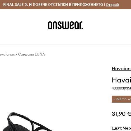
 и връщане за поръчки над 70 EUR
FINAL SALE % И ПОВЕЧЕ ОТСТЪПКИ В ПРИЛОЖЕНИЕТО |
Доставка 1-5 дни
Открий
Сп
avaianas - Сандали LUNA
Havaian
Hava
4000039358
-15%* с ко
31,90 
Цвят:
че