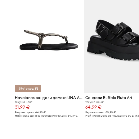
-5%* с код: FS
Havaianas сандали дамски UNA ACAI
Сандали Buffalo Pluto Ari
Текуща цена:
Текуща цена:
31,99 €
64,99 €
Редовна цена:
44,90 €
Редовна цена:
80,90 €
Най-ниска цена за последните 30 дни:
34,99 €
Най-ниска цена за последните 30 дни: