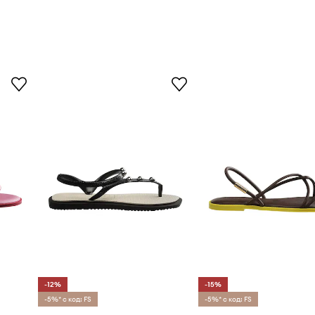
-12%
-15%
-5%* с код: FS
-5%* с код: FS