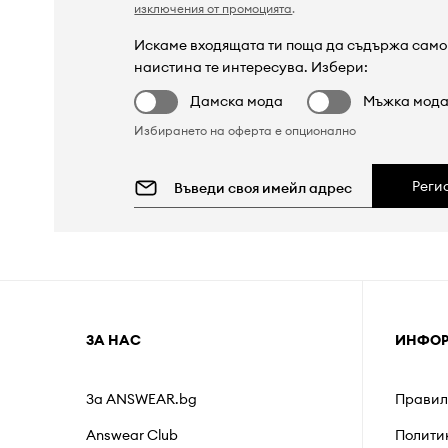
изключения от промоцията
.
Искаме входящата ти поща да съдържа само 
наистина те интересува. Избери:
Дамска мода
Мъжка мод
Избирането на оферта е опционално
Реги
ЗА НАС
ИНФО
За ANSWEAR.bg
Правил
Answear Club
Полити