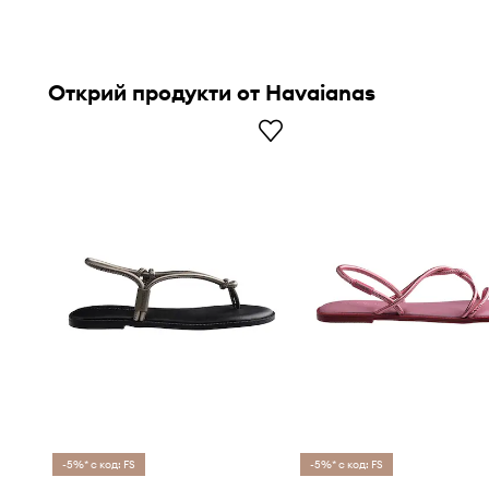
Открий продукти от Havaianas
-5%* с код: FS
-5%* с код: FS