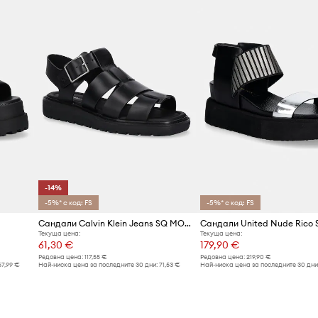
Код на продукта
-14%
-5%* с код: FS
-5%* с код: FS
Сандали Calvin Klein Jeans SQ MOLDED SDL FISHERMAN MG WN
Сандали United Nude Rico S
Текуща цена:
Текуща цена:
61,30 €
179,90 €
Редовна цена:
117,55 €
Редовна цена:
219,90 €
67,99 €
Най-ниска цена за последните 30 дни:
71,53 €
Най-ниска цена за последните 30 дни