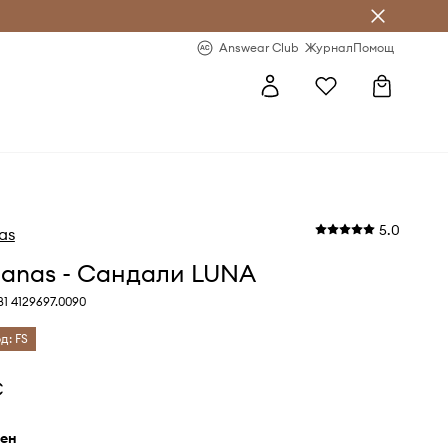
естявай с Answear Club
-20% за първа поръчка
Answear Club
Журнал
Помощ
5.0
as
ianas - Сандали LUNA
1 4129697.0090
д: FS
€
рен