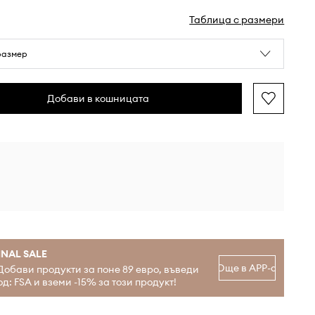
Таблица с размери
размер
Добави в кошницата
INAL SALE
Още в APP-а
Добави продукти за поне 89 евро, въведи
од: FSA и вземи -15% за този продукт!