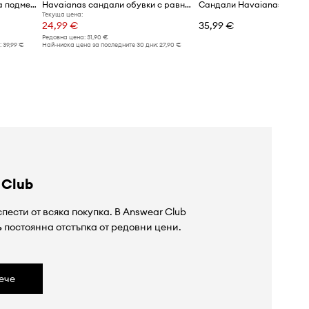
Havaianas сандали с равна подметка дамски UNA MANGA
Havaianas сандали обувки с равна подметка дамски LUNA
Сандали Havaianas LUNA
Текуща цена:
24,99 €
35,99 €
Редовна цена:
31,90 €
:
39,99 €
Най-ниска цена за последните 30 дни:
27,90 €
 Club
пести от всяка покупка. В Answear Club
%
постоянна отстъпка от редовни цени.
ече