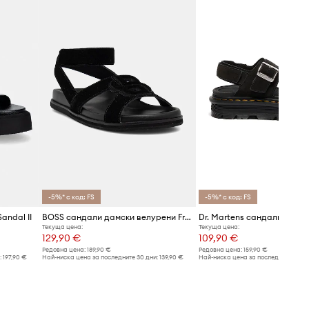
-5%* с код: FS
-5%* с код: FS
andal II
BOSS сандали дамски велурени Freyah
Текуща цена:
Текуща цена:
129,90 €
109,90 €
Редовна цена:
189,90 €
Редовна цена:
159,90 €
:
197,90 €
Най-ниска цена за последните 30 дни:
139,90 €
Най-ниска цена за последните 30 дн