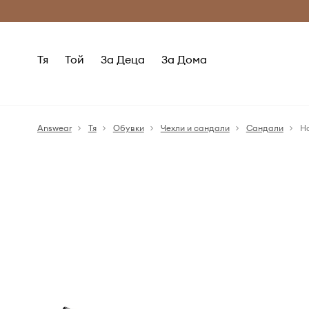
Само оригинални продукти
Безплатни доставка
Тя
Той
За Деца
За Дома
Answear
Тя
Обувки
Чехли и сандали
Сандали
H