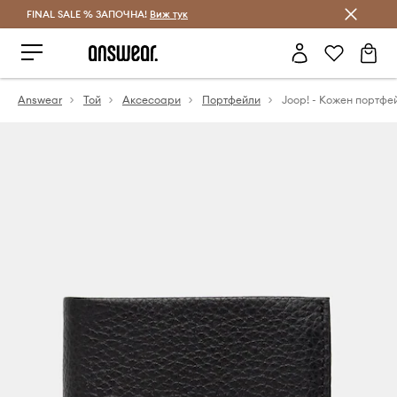
FINAL SALE % ЗАПОЧНА!
Спестявай с Answear Club
Виж тук
Answear
Той
Аксесоари
Портфейли
Joop! - Кожен портфе