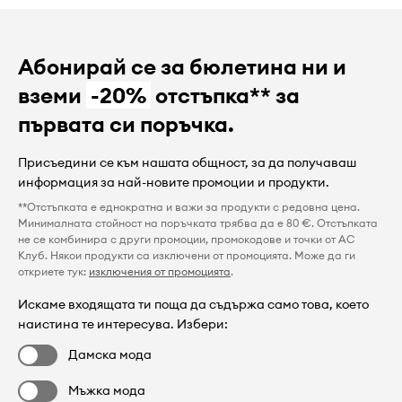
Абонирай се за бюлетина ни и
вземи
-20%
отстъпка** за
първата си поръчка.
Присъедини се към нашата общност, за да получаваш
информация за най-новите промоции и продукти.
**Отстъпката е еднократна и важи за продукти с редовна цена.
Минималната стойност на поръчката трябва да е 80 €. Отстъпката
не се комбинира с други промоции, промокодове и точки от AC
Клуб. Някои продукти са изключени от промоцията. Може да ги
откриете тук:
изключения от промоцията
.
Искаме входящата ти поща да съдържа само това, което
наистина те интересува. Избери:
Дамска мода
Мъжка мода