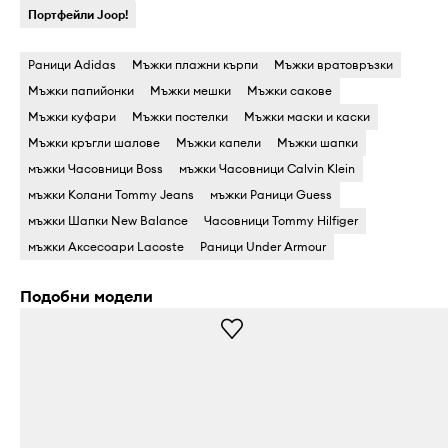
Портфейли Joop!
Раници Adidas
Мъжки плажни кърпи
Мъжки вратовръзки
Мъжки папийонки
Мъжки мешки
Мъжки сакове
Мъжки куфари
Мъжки постелки
Мъжки маски и каски
Мъжки кръгли шалове
Мъжки капели
Мъжки шапки
мъжки Часовници Boss
мъжки Часовници Calvin Klein
мъжки Колани Tommy Jeans
мъжки Раници Guess
мъжки Шапки New Balance
Часовници Tommy Hilfiger
мъжки Аксесоари Lacoste
Раници Under Armour
Подобни модели