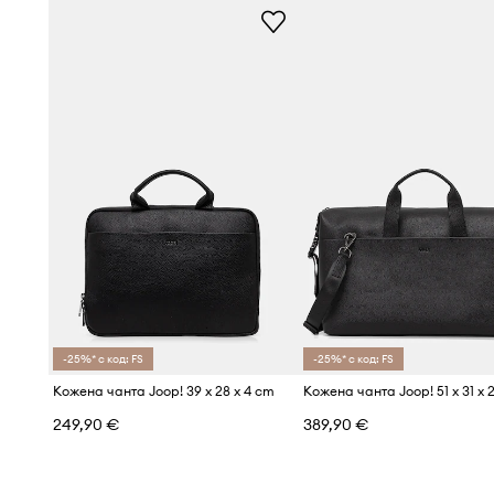
-25%* с код: FS
-25%* с код: FS
Кожена чанта Joop! 39 x 28 x 4 cm
Кожена чанта Joop! 51 x 31 x 
249,90 €
389,90 €