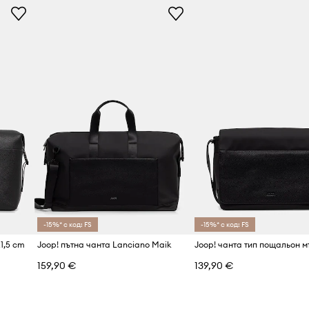
-15%* с код: FS
-15%* с код: FS
21,5 cm
Joop! пътна чанта Lanciano Maik
159,90 €
139,90 €