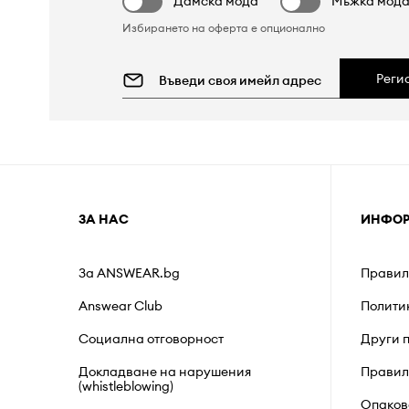
Дамска мода
Мъжка мод
Избирането на оферта е опционално
Реги
ЗА НАС
ИНФО
За ANSWEAR.bg
Правил
Answear Club
Полити
Социална отговорност
Други 
Докладване на нарушения
Правил
(whistleblowing)
Опаков