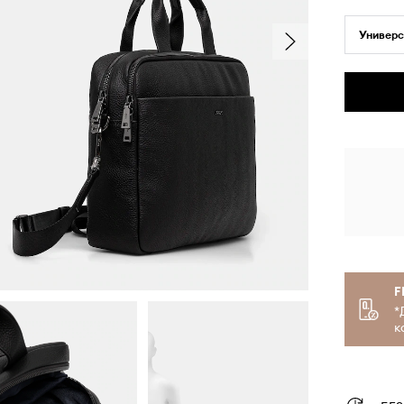
Универс
F
*
к