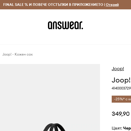
 и връщане за поръчки над 70 EUR
FINAL SALE % И ПОВЕЧЕ ОТСТЪПКИ В ПРИЛОЖЕНИЕТО |
Доставка 1-5 дни
Открий
Сп
Joop! - Кожен сак
Joop!
Joop!
4140003729
-25%* с к
349,90
Цвят:
че