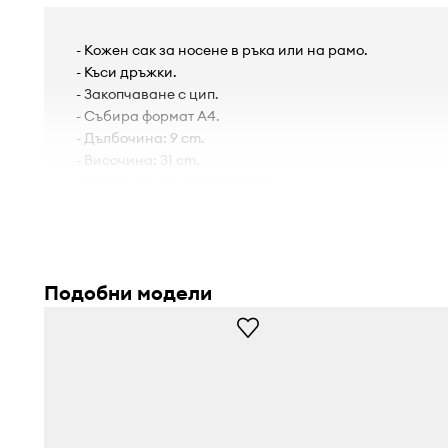
- Кожен сак за носене в ръка или на рамо.
- Къси дръжки.
- Закопчаване с цип.
- Събира формат А4.
- Дълбочина: 9 cm.
- Височина: 31 cm.
- Ширина в основата: 39 cm.
Подобни модели