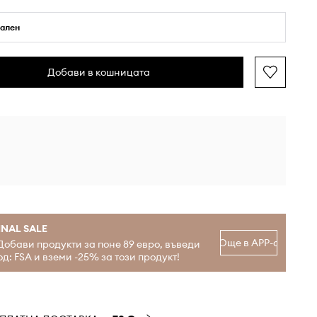
ален
Добави в кошницата
INAL SALE
Още в APP-а
Добави продукти за поне 89 евро, въведи
од: FSA и вземи -25% за този продукт!