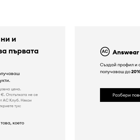
 ни и
за първата
Answear
Създай профил и с
получаваш до
20
получаваш
укти.
довна цена.
€. Отстъпката не се
Разбери пов
т AC Клуб. Някои
криете тук:
това, което