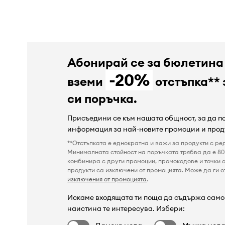
Абонирай се за бюлетина
-20%
вземи
отстъпка** 
си поръчка.
Присъедини се към нашата общност, за да 
информация за най-новите промоции и прод
**Отстъпката е еднократна и важи за продукти с ре
Минималната стойност на поръчката трябва да е 80 
комбинира с други промоции, промокодове и точки о
продукти са изключени от промоцията. Може да ги от
изключения от промоцията
.
Искаме входящата ти поща да съдържа само 
наистина те интересува. Избери: