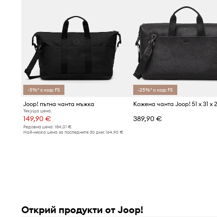
-5%* с код: FS
-25%* с код: FS
Joop! пътна чанта мъжка
Кожена чанта Joop! 51 x 31 x 
Текуща цена:
149,90 €
389,90 €
Редовна цена:
184,01 €
Най-ниска цена за последните 30 дни:
164,90 €
Открий продукти от Joop!