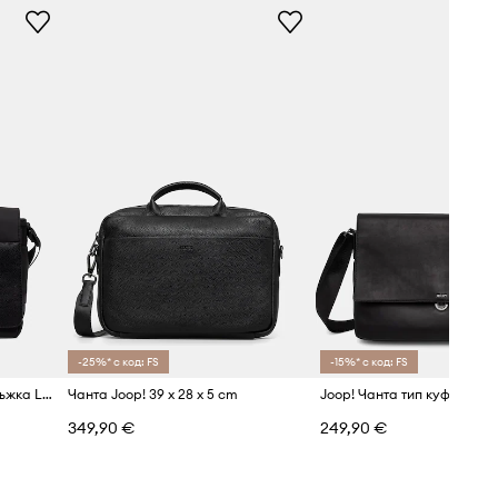
-25%* с код: FS
-15%* с код: FS
Joop! чанта тип пощальон мъжка Lanciano Nevio
Чанта Joop! 39 x 28 x 5 cm
349,90 €
249,90 €