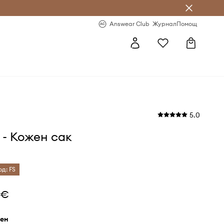
естявай с Answear Club
-20% за първа поръчка
Answear Club
Журнал
Помощ
5.0
 - Кожен сак
од: FS
 €
рен