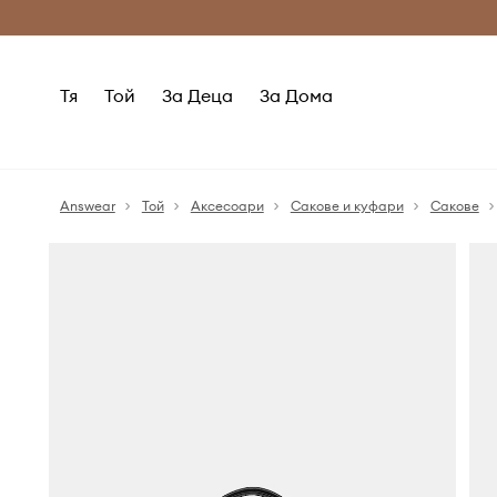
Само оригинални продукти
Безплатни доставка
Тя
Той
За Деца
За Дома
Answear
Той
Аксесоари
Сакове и куфари
Сакове