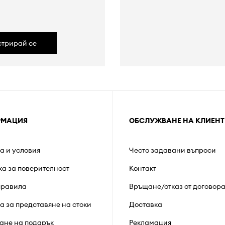
а
стрирай се
РМАЦИЯ
ОБСЛУЖВАНЕ НА КЛИЕНТ
а и условия
Често задавани въпроси
ка за поверителност
Контакт
правила
Връщане/отказ от договор
а за представяне на стоки
Доставка
ане на подарък
Рекламация