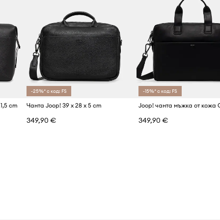
-25%* с код: FS
-15%* с код: FS
21,5 cm
Чанта Joop! 39 x 28 x 5 cm
349,90 €
349,90 €