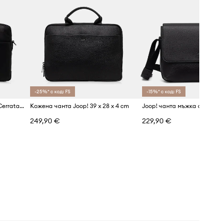
-25%* с код: FS
-15%* с код: FS
Joop! чанта мъжка от кожа Cerratano Pandion
Кожена чанта Joop! 39 x 28 x 4 cm
249,90 €
229,90 €