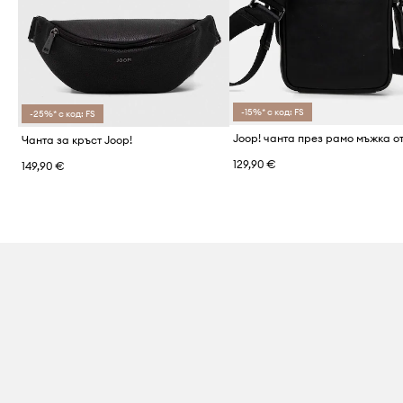
-15%* с код: FS
-25%* с код: FS
Чанта за кръст Joop!
129,90 €
149,90 €