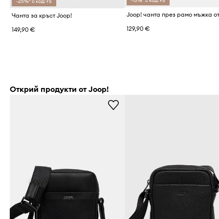
-15%* с код: FS
-25%* с код: FS
Чанта за кръст Joop!
129,90 €
149,90 €
Открий продукти от Joop!