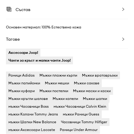
Състав
Основен материал: 100% Естествена кожа
Тагове
Аксесоари Joop!
Чанти за кръст и малки чанти Joop!
Раници Adidas
Мъжки плажни кърпи
Мъжки вратовръзки
Мъжки папийонки
Мъжки мешки
Мъжки сакове
Мъжки куфари
Мъжки постелки
Мъжки маски и каски
Мъжки кръгли шалове
Мъжки капели
Мъжки шапки
мъжки Часовници Boss
мъжки Часовници Calvin Klein
мъжки Колани Tommy Jeans
мъжки Раници Guess
мъжки Шапки New Balance
Часовници Tommy Hilfiger
мъжки Аксесоари Lacoste
Раници Under Armour