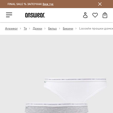
FINAL SALE % ЗАПОЧНА!
Спестявай с Answear Club
Виж тук
Answear
Тя
Дрехи
Бельо
Бикини