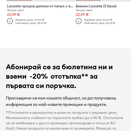
Lacoste прашки дамски от памук с еластан 3 броя
Бикини Lacoste (3 броя)
Текуща цена:
Текуща цена:
22,99 €
22,99 €
Редовна цена:
44,90 €
Редовна цена:
52,90 €
Най-ниска цена:
25,99 €
Най-ниска цена:
32,99 €
Абонирай се за бюлетина ни и
вземи
-20%
отстъпка** за
първата си поръчка.
Присъедини се към нашата общност, за да получаваш
информация за най-новите промоции и продукти.
**Отстъпката е еднократна и важи за продукти с редовна цена.
Минималната стойност на поръчката трябва да е 80 €. Отстъпката
не се комбинира с други промоции, промокодове и точки от AC
Клуб. Някои продукти са изключени от промоцията. Може да ги