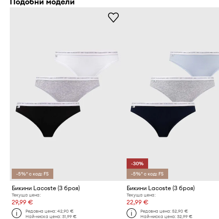
Подобни модели
-30%
-5%* с код: FS
-5%* с код: FS
Бикини Lacoste (3 броя)
Бикини Lacoste (3 броя)
Текуща цена:
Текуща цена:
29,99 €
22,99 €
Редовна цена:
42,90 €
Редовна цена:
52,90 €
Най-ниска цена:
31,99 €
Най-ниска цена:
32,99 €