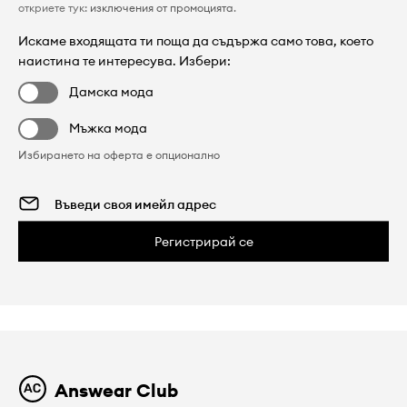
откриете тук:
изключения от промоцията
.
Искаме входящата ти поща да съдържа само това, което
наистина те интересува. Избери:
Дамска мода
Мъжка мода
Избирането на оферта е опционално
Регистрирай се
Answear Club