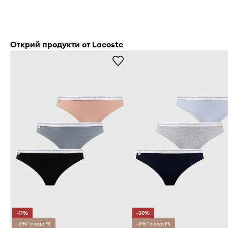
Открий продукти от Lacoste
-11%
-30%
-5%* с код: FS
-5%* с код: FS