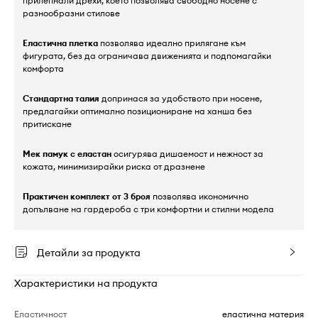
прилепнали дрехи, което позволява свободно носене с
разнообразни стилове
Еластична плетка
позволява идеално прилягане към
фигурата, без да ограничава движенията и подпомагайки
комфорта
Стандартна талия
допринася за удобството при носене,
предлагайки оптимално позициониране на ханша без
притискане
Мек памук с еластан
осигурява дишаемост и нежност за
кожата, минимизирайки риска от дразнене
Практичен комплект от 3 броя
позволява икономично
допълване на гардероба с три комфортни и стилни модела
Детайли за продукта
Характеристики на продукта
Еластичност
еластична материя