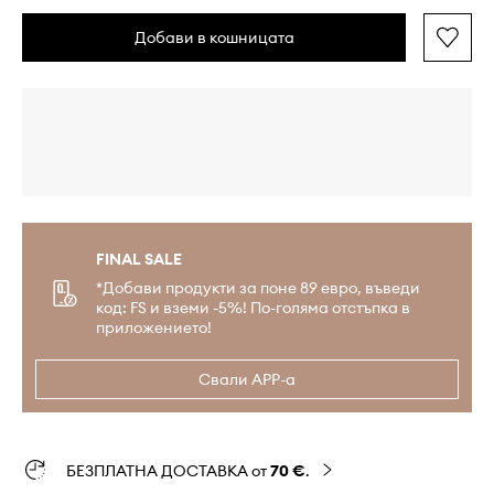
Добави в кошницата
FINAL SALE
*Добави продукти за поне 89 евро, въведи
код: FS и вземи -5%! По-голяма отстъпка в
приложението!
Свали APP-а
БЕЗПЛАТНА ДОСТАВКА от
70 €
.