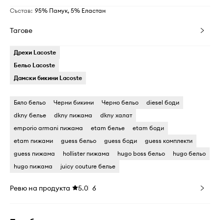
Състав
:
95% Памук, 5% Еластан
Тагове
Дрехи Lacoste
Бельо Lacoste
Дамски бикини Lacoste
Бяло бельо
Черни бикини
Черно бельо
diesel боди
dkny белье
dkny пижама
dkny халат
emporio armani пижама
etam белье
etam боди
etam пижами
guess бельо
guess боди
guess комплекти
guess пижама
hollister пижама
hugo boss бельо
hugo бельо
hugo пижама
juicy couture белье
Ревю на продукта
5.0
6