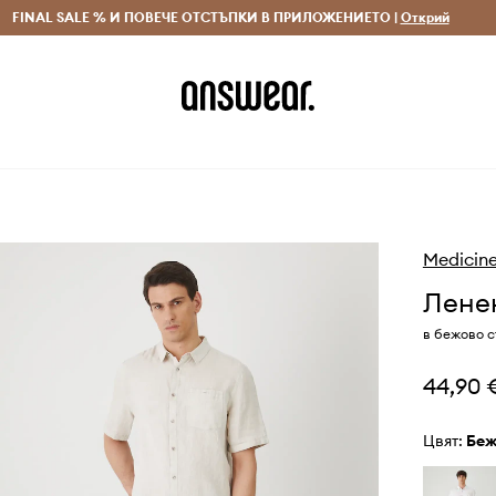
 и връщане за поръчки над 70 EUR
FINAL SALE % И ПОВЕЧЕ ОТСТЪПКИ В ПРИЛОЖЕНИЕТО |
Доставка 1-5 дни
Открий
Сп
Medicin
Ленен
в бежово с
44,90 
Цвят:
бе