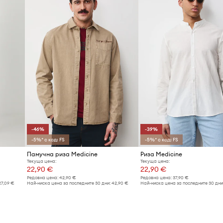
-46%
-39%
-5%* с код: FS
-5%* с код: FS
Памучна риза Medicine
Риза Medicine
Текуща цена:
Текуща цена:
22,90 €
22,90 €
Редовна цена:
42,90 €
Редовна цена:
37,90 €
27,09 €
Най-ниска цена за последните 30 дни:
42,90 €
Най-ниска цена за последните 30 дни