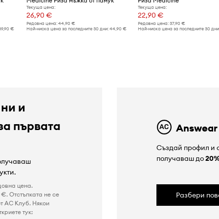
ук
Medicine Риза мъжка от памук
Риза Medicine
Текуща цена:
Текуща цена:
26,90 €
22,90 €
Редовна цена:
44,90 €
Редовна цена:
37,90 €
39,90 €
Най-ниска цена за последните 30 дни:
44,90 €
Най-ниска цена за последните 30 дни
 ни и
за първата
Answear
Създай профил и с
получаваш до
20
получаваш
укти.
довна цена.
€. Отстъпката не се
Разбери пов
т AC Клуб. Някои
криете тук: