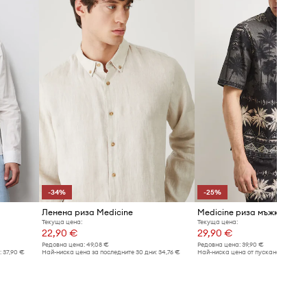
РАЗМЕРИ
Моделът в снимката е висок 188
см и носи размер L
Виж размерите на продукта
-34%
-25%
Ленена риза Medicine
Medicine риза мъжка с ле
Текуща цена:
Текуща цена:
22,90 €
29,90 €
Редовна цена:
49,08 €
Редовна цена:
39,90 €
:
37,90 €
Най-ниска цена за последните 30 дни:
34,76 €
Най-ниска цена от пускането в про
39,90 €