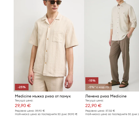
-15%
-25%
-5%* с код: FS
Medicine мъжка риза от памук
Ленена риза Medicine
Текуща цена:
Текуща цена:
29,90 €
22,90 €
Редовна цена:
39,90 €
Редовна цена:
37,32 €
Най-ниска цена за последните 30 дни:
39,90 €
Най-ниска цена за последните 30 дни: