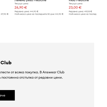
Ленена риза Medicine
Риза Medicine
Текуща цена:
Текуща цена:
26,90 €
23,00 €
Редовна цена:
44,90 €
Редовна цена:
49,08 €
:
37,90 €
Най-ниска цена за последните 30 дни:
44,90 €
Най-ниска цена за последните 30 дн
 Club
пести от всяка покупка. В Answear Club
%
постоянна отстъпка от редовни цени.
ече