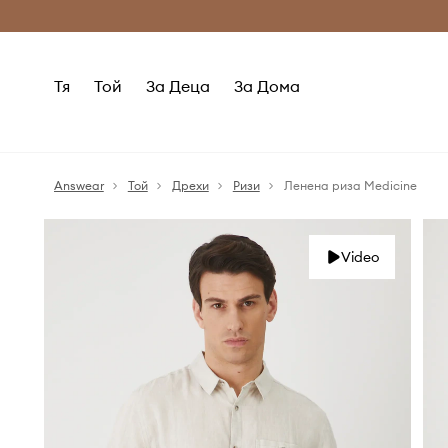
Само оригинални продукти
Безплатни доставка
Тя
Той
За Деца
За Дома
Answear
Той
Дрехи
Ризи
Ленена риза Medicine
Video