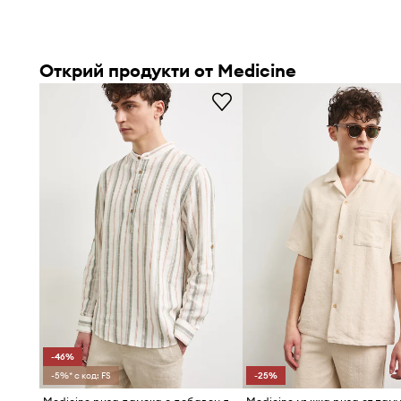
Открий продукти от Medicine
-46%
-5%* с код: FS
-25%