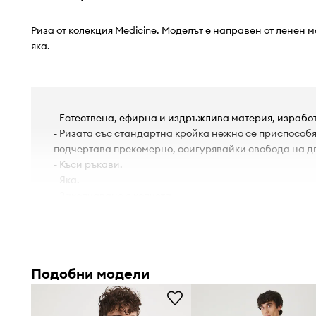
Риза от колекция Medicine. Моделът е направен от ленен 
яка.
- Естествена, ефирна и издръжлива материя, изработ
- Ризата със стандартна кройка нежно се приспособя
подчертава прекомерно, осигурявайки свобода на д
- Къси ръкави.
- Яка.
- Закопчаване с копчета.
- Джоб на гърдите.
- Меланжова тъкан.
- Обиколка на яката: 45,5 cm.
- Дължина: 78 cm.
Подобни модели
- Ширина на гърдите: 61,8 cm.
- Ширина на раменете: 50,4 cm.
- Мерките се отнасят за размер: L.