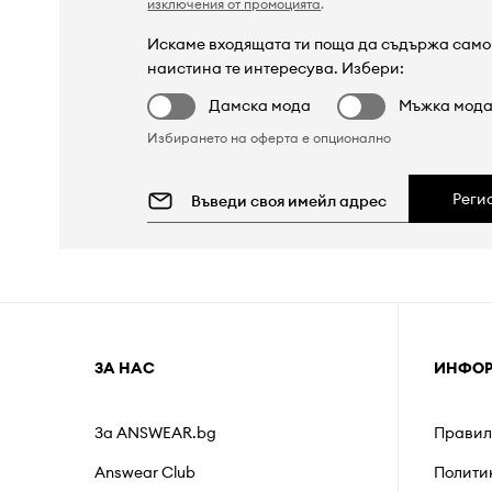
изключения от промоцията
.
Искаме входящата ти поща да съдържа само 
наистина те интересува. Избери:
Дамска мода
Мъжка мод
Избирането на оферта е опционално
Реги
ЗА НАС
ИНФО
За ANSWEAR.bg
Правил
Answear Club
Полити