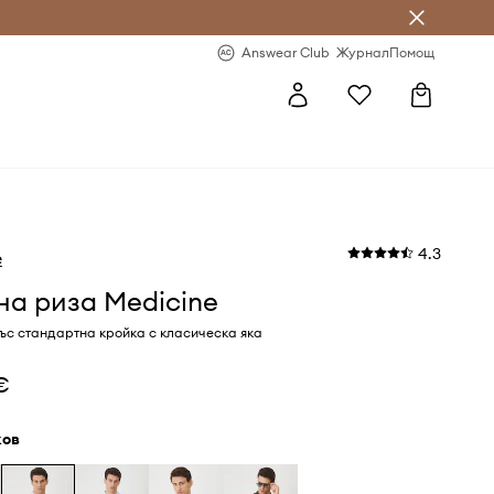
естявай с Answear Club
-20% за първа поръчка
Answear Club
Журнал
Помощ
4.3
e
а риза Medicine
ъс стандартна кройка с класическа яка
€
жов