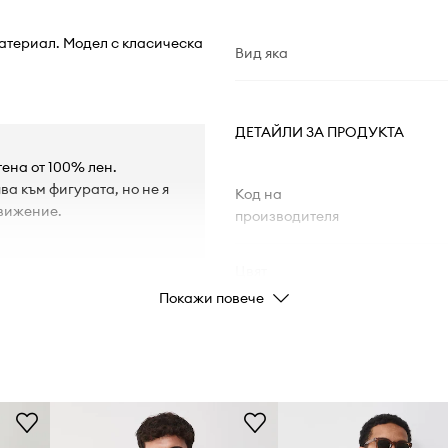
материал. Модел с класическа
Вид яка
ДЕТАЙЛИ ЗА ПРОДУКТА
ена от 100% лен.
ва към фигурата, но не я
Код на
вижение.
производителя
Цвят
Покажи повече
Марка
Производител
Код на продукта