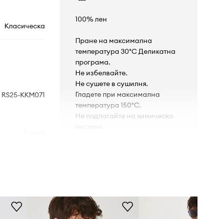
100% лен
Класическа
Пране на максимална
температура 30°C Деликатна
програма.
Не избелвайте.
Не сушете в сушилня.
Гладете при максимална
RS25-KKM071
температура 150°C.
Не подлагайте на химическо
чистене.
бежов
Medicine
КРОЙКА
Ръкав
:
къс
Кройка
:
regular fit