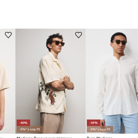
-40%
-39%
-5%* с код: FS
-5%* с код: FS