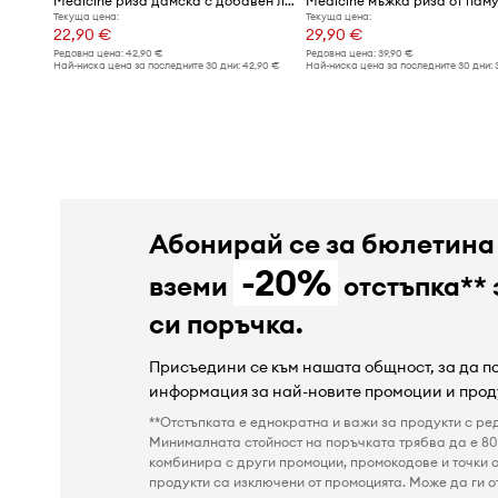
Medicine риза дамска с добавен лен
Medicine мъжка риза от пам
Текуща цена:
Текуща цена:
22,90 €
29,90 €
Редовна цена:
42,90 €
Редовна цена:
39,90 €
Най-ниска цена за последните 30 дни:
42,90 €
Най-ниска цена за последните 30 дни:
Абонирай се за бюлетина
-20%
вземи
отстъпка** 
си поръчка.
Присъедини се към нашата общност, за да 
информация за най-новите промоции и прод
**Отстъпката е еднократна и важи за продукти с ре
Минималната стойност на поръчката трябва да е 80 
комбинира с други промоции, промокодове и точки о
продукти са изключени от промоцията. Може да ги от