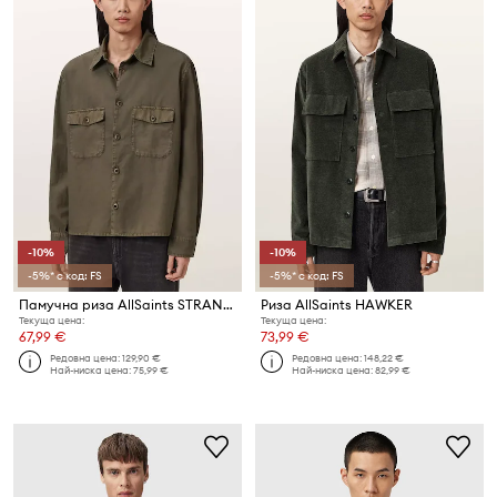
-10%
-10%
-5%* с код: FS
-5%* с код: FS
Памучна риза AllSaints STRAND
Риза AllSaints HAWKER
Текуща цена:
Текуща цена:
67,99 €
73,99 €
Редовна цена:
129,90 €
Редовна цена:
148,22 €
Най-ниска цена:
75,99 €
Най-ниска цена:
82,99 €