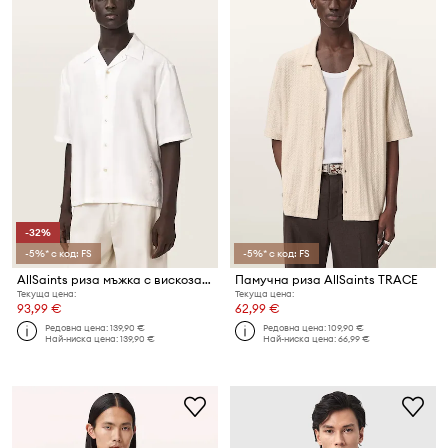
-32%
-5%* с код: FS
-5%* с код: FS
AllSaints риза мъжка с вискоза PURLEY
Памучна риза AllSaints TRACE
Текуща цена:
Текуща цена:
93,99 €
62,99 €
Редовна цена:
139,90 €
Редовна цена:
109,90 €
Най-ниска цена:
139,90 €
Най-ниска цена:
66,99 €