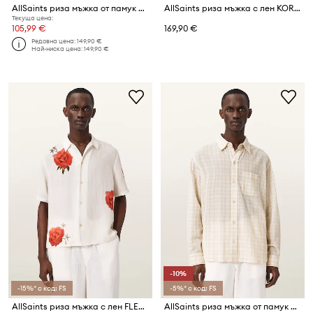
AllSaints риза мъжка от памук ROCKLAND
AllSaints риза мъжка с лен KORTEN
Текуща цена:
105,99 €
169,90 €
Редовна цена:
149,90 €
Най-ниска цена:
149,90 €
-10%
-15%* с код: FS
-5%* с код: FS
AllSaints риза мъжка с лен FLEUR
AllSaints риза мъжка от памук TOYA