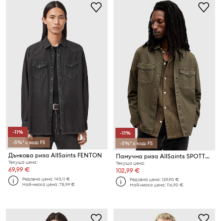
-11%
-11%
-5%* с код: FS
-5%* с код: FS
Дънкова риза AllSaints FENTON
Памучна риза AllSaints SPOTTER LS SHIRT
Текуща цена:
Текуща цена:
69,99 €
102,99 €
Редовна цена:
143,11 €
Редовна цена:
129,90 €
Най-ниска цена:
78,99 €
Най-ниска цена:
116,90 €