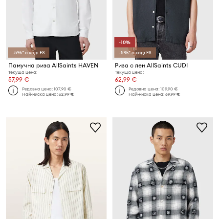
-10%
-5%* с код: FS
-5%* с код: FS
Памучна риза AllSaints HAVEN
Риза с лен AllSaints CUDI
Текуща цена:
Текуща цена:
57,99 €
62,99 €
Редовна цена:
107,90 €
Редовна цена:
109,90 €
Най-ниска цена:
62,99 €
Най-ниска цена:
69,99 €