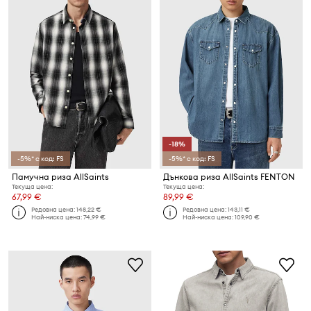
-18%
-5%* с код: FS
-5%* с код: FS
Памучна риза AllSaints
Дънкова риза AllSaints FENTON
Текуща цена:
Текуща цена:
67,99 €
89,99 €
Редовна цена:
148,22 €
Редовна цена:
143,11 €
Най-ниска цена:
74,99 €
Най-ниска цена:
109,90 €