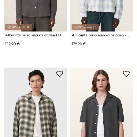
-15%* с код: FS
-25%* с код: FS
AllSaints риза мъжка от лен LOOM
AllSaints риза мъжка от памук SANTOS
129,90 €
179,90 €