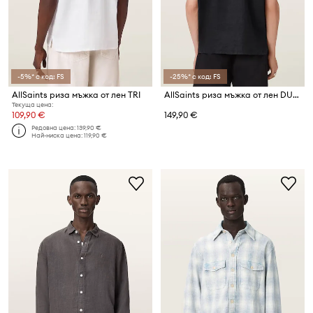
-5%* с код: FS
-25%* с код: FS
AllSaints риза мъжка от лен TRI
AllSaints риза мъжка от лен DUNLOE
Текуща цена:
109,90 €
149,90 €
Редовна цена:
139,90 €
Най-ниска цена:
119,90 €