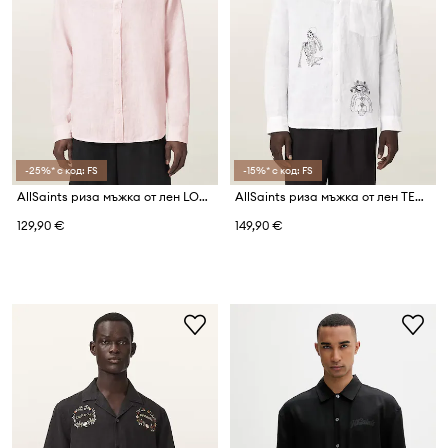
-25%* с код: FS
-15%* с код: FS
AllSaints риза мъжка от лен LOOM
AllSaints риза мъжка от лен TERROR
129,90 €
149,90 €