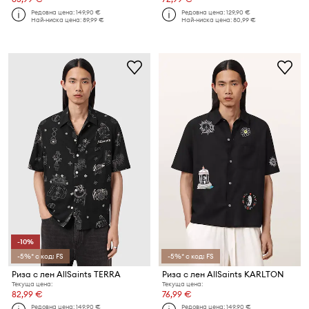
Редовна цена:
149,90 €
Редовна цена:
129,90 €
Най-ниска цена:
89,99 €
Най-ниска цена:
80,99 €
-10%
-5%* с код: FS
-5%* с код: FS
Риза с лен AllSaints TERRA
Риза с лен AllSaints KARLTON
Текуща цена:
Текуща цена:
82,99 €
76,99 €
Редовна цена:
149,90 €
Редовна цена:
149,90 €