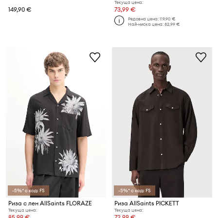
Текуща цена:
149,90 €
73,99 €
Редовна цена:
119,90 €
Най-ниска цена:
82,99 €
-5%* с код: FS
-5%* с код: FS
Риза с лен AllSaints FLORAZE
Риза AllSaints PICKETT
Текуща цена:
Текуща цена:
85,99 €
72,99 €