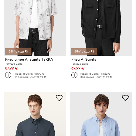
-5%* с код: FS
-5%* с код: FS
Риза с лен AllSaints TERRA
Риза AllSaints
Текуща цена:
Текуща цена:
87,99 €
69,99 €
Редовна цена:
149,90 €
Редовна цена:
148,22 €
Най-ниска цена:
92,99 €
Най-ниска цена:
76,99 €