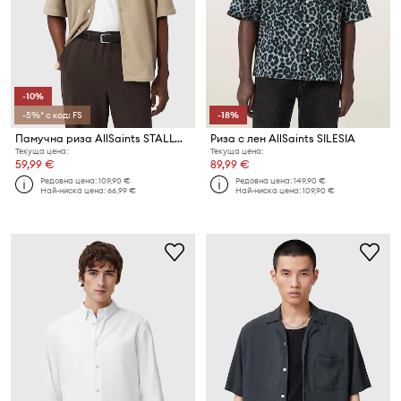
-10%
-5%* с код: FS
-18%
Памучна риза AllSaints STALLON
Риза с лен AllSaints SILESIA
Текуща цена:
Текуща цена:
59,99 €
89,99 €
Редовна цена:
109,90 €
Редовна цена:
149,90 €
Най-ниска цена:
66,99 €
Най-ниска цена:
109,90 €