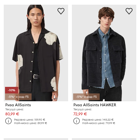
-10%
-5%* с код: FS
-5%* с код: FS
Риза AllSaints
Риза AllSaints HAWKER
Текуща цена:
Текуща цена:
80,99 €
72,99 €
Редовна цена:
159,90 €
Редовна цена:
148,22 €
Най-ниска цена:
89,99 €
Най-ниска цена:
79,99 €