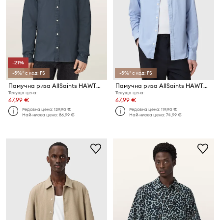
-21%
-5%* с код: FS
-5%* с код: FS
Памучна риза AllSaints HAWTHORNE LS SHIRT
Памучна риза AllSaints HAWTHORNE LS SHIRT
Текуща цена:
Текуща цена:
67,99 €
67,99 €
Редовна цена:
129,90 €
Редовна цена:
119,90 €
Най-ниска цена:
86,99 €
Най-ниска цена:
74,99 €