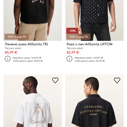
-10%
-5%* с код: FS
-5%* с код: FS
Ленена риза AllSaints TRI
Риза с лен AllSaints UPTON
Текуща цена:
Текуща цена:
85,99 €
82,99 €
Редовна цена:
149,90 €
Редовна цена:
149,90 €
Най-ниска цена:
89,99 €
Най-ниска цена:
92,99 €