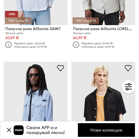
-10%
-5%* с код: FS
-5%* с код: FS
Памучна риза AllSaints SAINT
Памучна риза AllSaints LORELLA
Текуща цена:
Текуща цена:
60,99 €
66,99 €
Редовна цена:
122,66 €
Редовна цена:
109,90 €
Най-ниска цена:
67,99 €
Най-ниска цена:
69,99 €
Свали APP-a и
Нови колекции
пазарувай лесно!