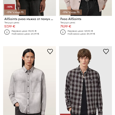
-10%
-5%* с код: FS
-5%* с код: FS
AllSaints риза мъжка от памук HUDSON
Риза AllSaints
Текуща цена:
Текуща цена:
57,99 €
79,99 €
Редовна цена:
95,90 €
Редовна цена:
129,90 €
Най-ниска цена:
64,99 €
Най-ниска цена:
84,99 €