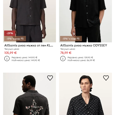
-29%
-5%* с код: FS
-5%* с код: FS
AllSaints риза мъжка от лен KLAVICLE
AllSaints риза мъжка ODYSSEY
Текуща цена:
Текуща цена:
105,99 €
78,99 €
Редовна цена:
149,90 €
Редовна цена:
139,90 €
Най-ниска цена:
149,90 €
Най-ниска цена:
86,99 €