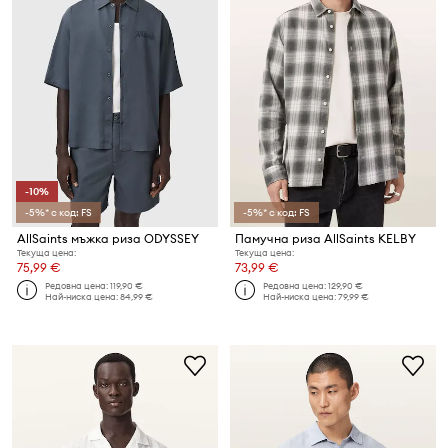
-10%
-5%* с код: FS
-5%* с код: FS
AllSaints мъжка риза ODYSSEY
Памучна риза AllSaints KELBY
Текуща цена:
Текуща цена:
75,99 €
73,99 €
Редовна цена:
119,90 €
Редовна цена:
129,90 €
Най-ниска цена:
84,99 €
Най-ниска цена:
79,99 €