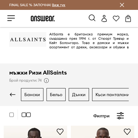
FINAL SALE % ЗАПОЧНА!
Спестявай с Answear Club
Виж тук
AllSaints е британска премиум марка,
създадена през 1994 г. от Стюарт Тревър и
Кейт Болонгаро. Това е дамски и мъжки
асортимент от дрехи, аксесоари и обувки в
232 магазина по целия свят. Марката има много колаборации с
музикалната индустрия, например с групите Kings of Leon, Blonde
Redhead и Dum Dum Girls.
мъжки Ризи AllSaints
Брой продукти: 74
бански
бельо
дънки
къси панталони
Филтри