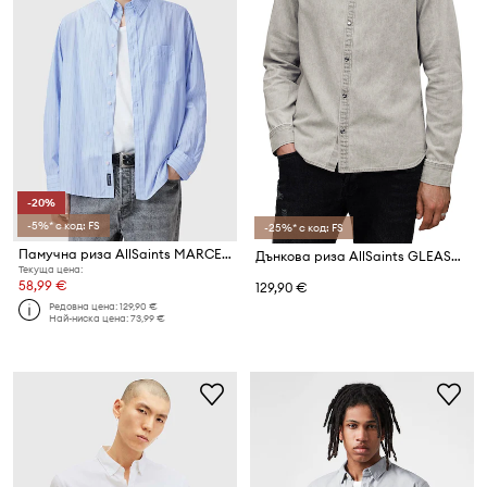
-20%
-5%* с код: FS
-25%* с код: FS
Памучна риза AllSaints MARCEL
Дънкова риза AllSaints GLEASON LS SHIRT
Текуща цена:
58,99 €
129,90 €
Редовна цена:
129,90 €
Най-ниска цена:
73,99 €