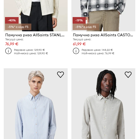
-40%
-19%
-5%* с код: FS
-5%* с код: FS
Памучна риза AllSaints STANLEY
Памучна риза AllSaints CASTOR
Текуща цена:
Текуща цена:
76,99 €
61,99 €
Редовна цена:
129,90 €
Редовна цена:
148,22 €
Най-ниска цена:
129,90 €
Най-ниска цена:
76,99 €