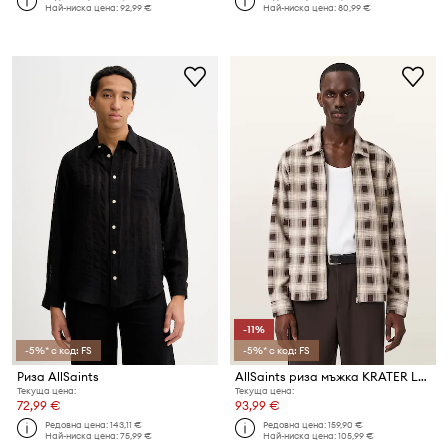
Най-ниска цена:
92,99 €
Най-ниска цена:
80,99 €
-11%
-5%* с код: FS
-5%* с код: FS
Риза AllSaints
AllSaints риза мъжка KRATER LS SHIRT
Текуща цена:
Текуща цена:
72,99 €
93,99 €
Редовна цена:
143,11 €
Редовна цена:
159,90 €
Най-ниска цена:
75,99 €
Най-ниска цена:
105,99 €