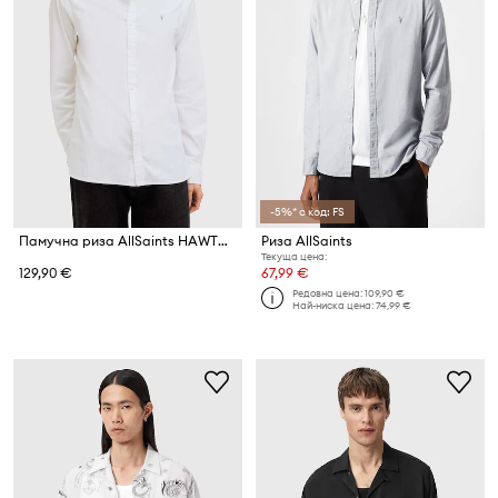
-5%* с код: FS
Памучна риза AllSaints HAWTHORNE LS SHIRT
Риза AllSaints
Текуща цена:
129,90 €
67,99 €
Редовна цена:
109,90 €
Най-ниска цена:
74,99 €