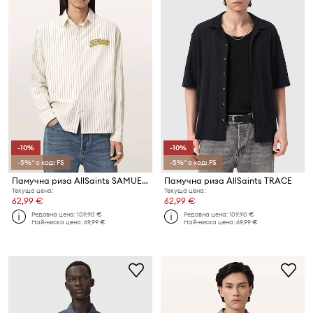
-10%
-10%
-5%* с код: FS
-5%* с код: FS
Памучна риза AllSaints SAMUEL
Памучна риза AllSaints TRACE
Текуща цена:
Текуща цена:
62,99 €
62,99 €
Редовна цена:
109,90 €
Редовна цена:
109,90 €
Най-ниска цена:
69,99 €
Най-ниска цена:
69,99 €