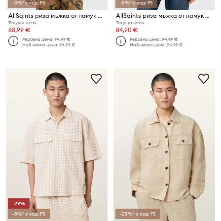
-5%* с код: FS
-5%* с код: FS
AllSaints риза мъжка от памук HUDSON
AllSaints риза мъжка от памук HUDSON
Текуща цена:
Текуща цена:
68,99 €
84,90 €
Редовна цена:
94,99 €
Редовна цена:
94,99 €
Най-ниска цена:
94,99 €
Най-ниска цена:
94,99 €
-29%
-5%* с код: FS
-25%* с код: FS