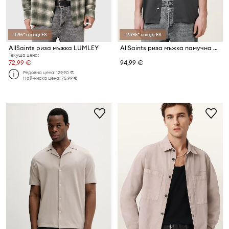
-5%* с код: FS
-25%* с код: FS
AllSaints риза мъжка LUMLEY
AllSaints риза мъжка памучна HUDSON
Текуща цена:
72,99 €
94,99 €
Редовна цена:
129,90 €
Най-ниска цена:
75,99 €