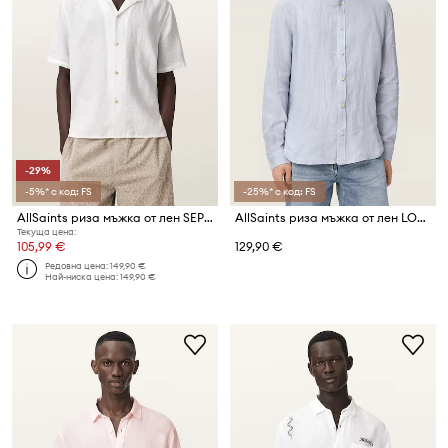
-29%
-5%* с код: FS
-25%* с код: FS
AllSaints риза мъжка от лен SEPAL
AllSaints риза мъжка от лен LOOM
Текуща цена:
105,99 €
129,90 €
Редовна цена:
149,90 €
Най-ниска цена:
149,90 €