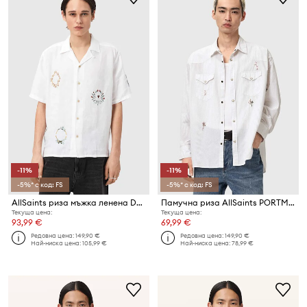
-11%
-11%
-5%* с код: FS
-5%* с код: FS
AllSaints риза мъжка ленена DECK
Памучна риза AllSaints PORTMAN
Текуща цена:
Текуща цена:
93,99 €
69,99 €
Редовна цена:
149,90 €
Редовна цена:
149,90 €
Най-ниска цена:
105,99 €
Най-ниска цена:
78,99 €