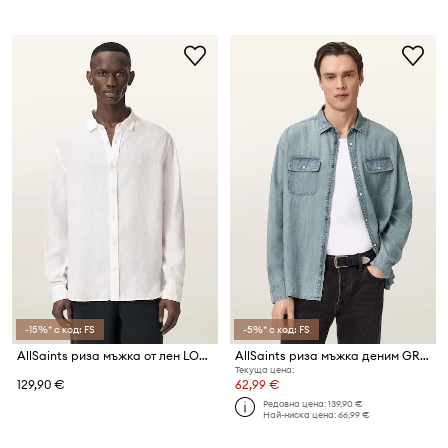
-15%* с код: FS
-5%* с код: FS
AllSaints риза мъжка от лен LOOM
AllSaints риза мъжка деним GRIBBS
Текуща цена:
129,90 €
62,99 €
Редовна цена:
139,90 €
Най-ниска цена:
66,99 €