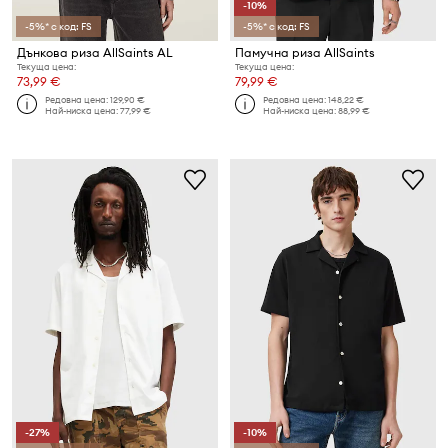
-10%
-5%* с код: FS
-5%* с код: FS
Дънкова риза AllSaints AL
Памучна риза AllSaints
Текуща цена:
Текуща цена:
73,99 €
79,99 €
Редовна цена:
129,90 €
Редовна цена:
148,22 €
Най-ниска цена:
77,99 €
Най-ниска цена:
88,99 €
-27%
-10%