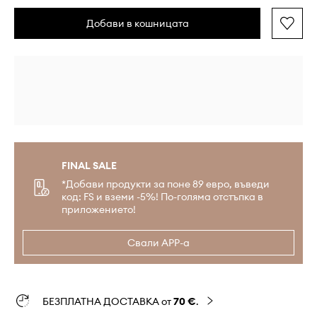
Добави в кошницата
FINAL SALE
*Добави продукти за поне 89 евро, въведи
код: FS и вземи -5%! По-голяма отстъпка в
приложението!
Свали APP-а
БЕЗПЛАТНА ДОСТАВКА от
70 €
.