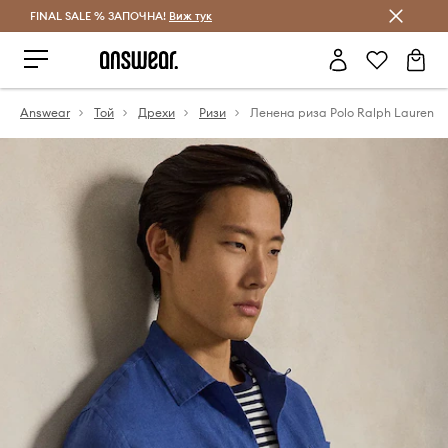
FINAL SALE % ЗАПОЧНА!
Спестявай с Answear Club
Виж тук
Answear
Той
Дрехи
Ризи
Ленена риза Polo Ralph Lauren