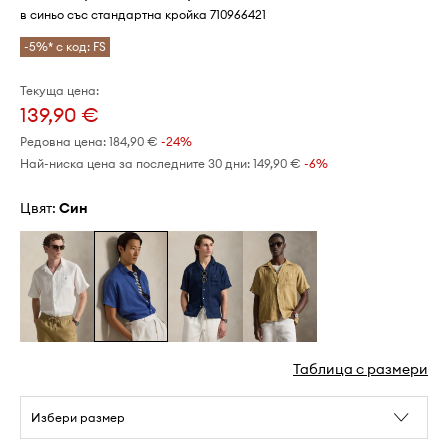
в синьо със стандартна кройка 710966421
-5%* с код: FS
Текуща цена:
139,90 €
Редовна цена:
184,90 €
-24%
Най-ниска цена за последните 30 дни:
149,90 €
 -6%
Цвят:
син
Таблица с размери
Избери размер