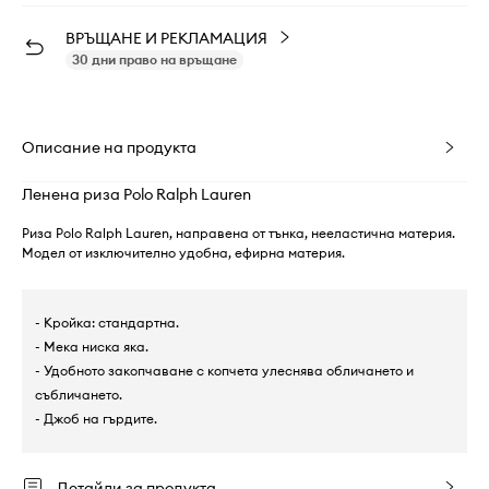
ВРЪЩАНЕ И РЕКЛАМАЦИЯ
30 дни право на връщане
Описание на продукта
Ленена риза Polo Ralph Lauren
Риза Polo Ralph Lauren, направена от тънка, нееластична материя.
Модел от изключително удобна, ефирна материя.
- Кройка: стандартна.
- Мека ниска яка.
- Удобното закопчаване с копчета улеснява обличането и
събличането.
- Джоб на гърдите.
Детайли за продукта