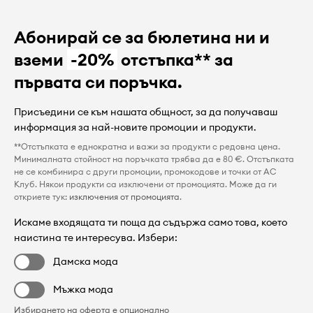
Абонирай се за бюлетина ни и
вземи
-20%
отстъпка** за
първата си поръчка.
Присъедини се към нашата общност, за да получаваш
информация за най-новите промоции и продукти.
**Отстъпката е еднократна и важи за продукти с редовна цена.
Минималната стойност на поръчката трябва да е 80 €. Отстъпката
не се комбинира с други промоции, промокодове и точки от AC
Клуб. Някои продукти са изключени от промоцията. Може да ги
откриете тук:
изключения от промоцията
.
Искаме входящата ти поща да съдържа само това, което
наистина те интересува. Избери:
Дамска мода
Мъжка мода
Избирането на оферта е опционално