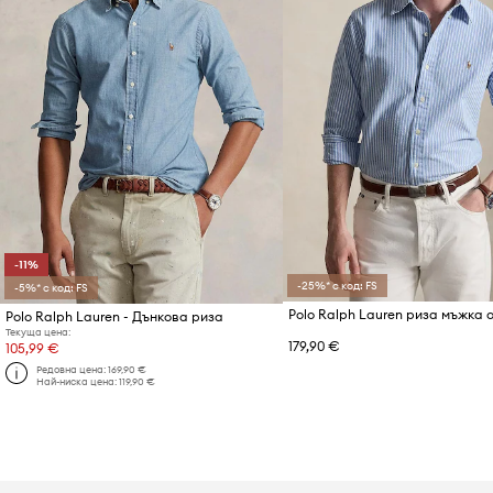
-11%
-25%* с код: FS
-5%* с код: FS
Polo Ralph Lauren риза мъжка 
Polo Ralph Lauren - Дънкова риза
Текуща цена:
179,90 €
105,99 €
Редовна цена:
169,90 €
Най-ниска цена:
119,90 €