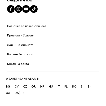
СЛЕДИ НИ НА:
Политика за поверителност
Правила и Условия
Данни на фирмата
Вашите Бисквитки
Карта на сайта
WEARETHEANSWEAR IN:
BG
CY
CZ
GR
HR
HU
IT
PL
RO
SI
SK
UA
UA(RU)