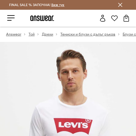
FINAL SALE % ЗАПОЧНА!
Спестявай с Answear Club
Виж тук
Answear
Той
Дрехи
Тениски и блузи с дълъг ръкав
Блузи 