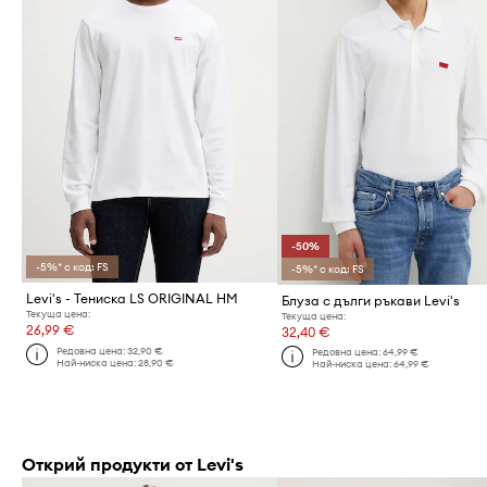
-50%
-5%* с код: FS
-5%* с код: FS
Levi's - Тениска LS ORIGINAL HM
Блуза с дълги ръкави Levi's
Текуща цена:
Текуща цена:
26,99 €
32,40 €
Редовна цена:
32,90 €
Редовна цена:
64,99 €
Най-ниска цена:
28,90 €
Най-ниска цена:
64,99 €
Открий продукти от Levi's