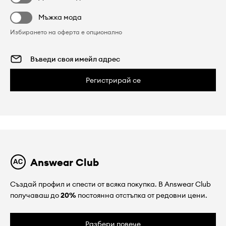
Мъжка мода
Избирането на оферта е опционално
Регистрирай се
Answear Club
Създай профил и спести от всяка покупка. В Answear Club
получаваш до
20%
постоянна отстъпка от редовни цени.
Разбери повече