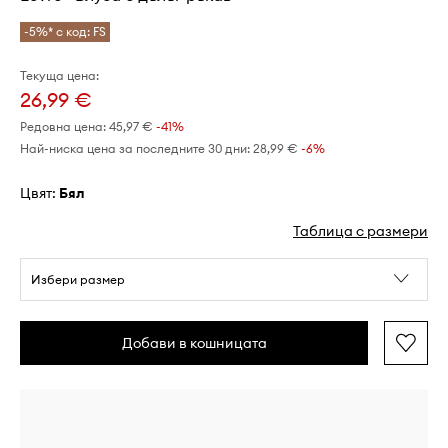
-5%* с код: FS
Текуща цена:
26,99 €
Редовна цена:
45,97 €
-41%
Най-ниска цена за последните 30 дни:
28,99 €
 -6%
Цвят:
бял
Таблица с размери
Избери размер
Добави в кошницата