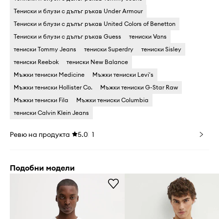
Тениски и блузи с дълъг ръкав Under Armour
Тениски и блузи с дълъг ръкав United Colors of Benetton
Тениски и блузи с дълъг ръкав Guess
тениски Vans
тениски Tommy Jeans
тениски Superdry
тениски Sisley
тениски Reebok
тениски New Balance
Мъжки тениски Medicine
Мъжки тениски Levi's
Мъжки тениски Hollister Co.
Мъжки тениски G-Star Raw
Мъжки тениски Fila
Мъжки тениски Columbia
тениски Calvin Klein Jeans
Ревю на продукта
5.0
1
Подобни модели