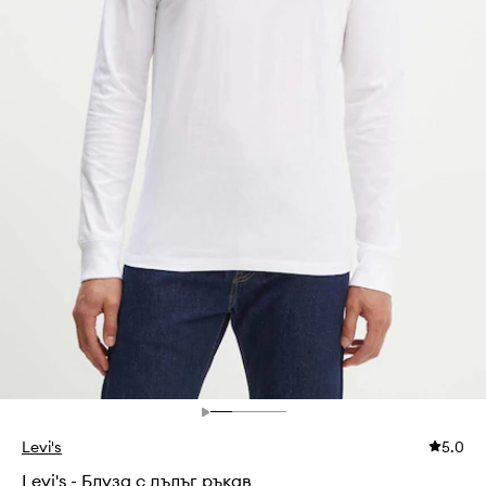
Levi's
5.0
Levi's - Блуза с дълъг ръкав