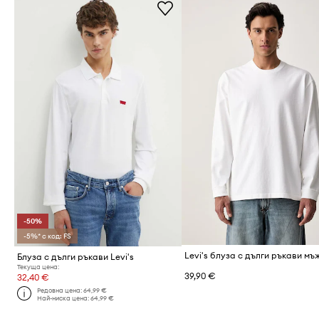
-50%
-5%* с код: FS
Блуза с дълги ръкави Levi's
Текуща цена:
39,90 €
32,40 €
Редовна цена:
64,99 €
Най-ниска цена:
64,99 €