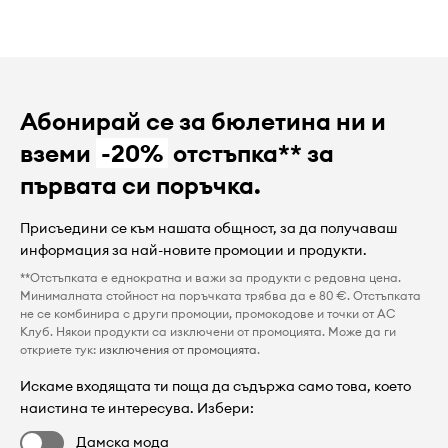
Абонирай се за бюлетина ни и
вземи
-20%
отстъпка** за
първата си поръчка.
Присъедини се към нашата общност, за да получаваш
информация за най-новите промоции и продукти.
**Отстъпката е еднократна и важи за продукти с редовна цена.
Минималната стойност на поръчката трябва да е 80 €. Отстъпката
не се комбинира с други промоции, промокодове и точки от AC
Клуб. Някои продукти са изключени от промоцията. Може да ги
откриете тук:
изключения от промоцията
.
Искаме входящата ти поща да съдържа само това, което
наистина те интересува. Избери:
Дамска мода