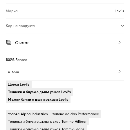
Марка
Levi's
Код на продукта
Състав
100% Бавега
Тагове
Дрехи Levi's
Тениски и блузи с дълъг ръкав Levi's
Мъжки блузи с дълги ръкави Levi's
топове Alpha Industries
топове adidas Performance
Тениски и блузи с дълъг ръкав Tommy Hilfiger
Тениски и блузи с дълъг ръкав Tommy Jeans