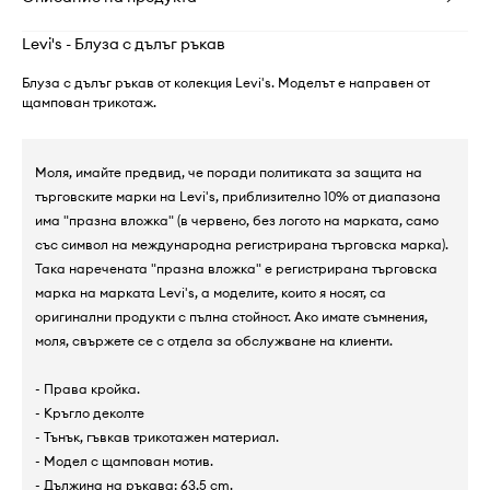
Levi's - Блуза с дълъг ръкав
Блуза с дълъг ръкав от колекция Levi's. Моделът е направен от
щампован трикотаж.
Моля, имайте предвид, че поради политиката за защита на
търговските марки на Levi's, приблизително 10% от диапазона
има "празна вложка" (в червено, без логото на марката, само
със символ на международна регистрирана търговска марка).
Така наречената "празна вложка" е регистрирана търговска
марка на марката Levi's, а моделите, които я носят, са
оригинални продукти с пълна стойност. Ако имате съмнения,
моля, свържете се с отдела за обслужване на клиенти.
- Права кройка.
- Кръгло деколте
- Тънък, гъвкав трикотажен материал.
- Модел с щампован мотив.
- Дължина на ръкава: 63,5 cm.