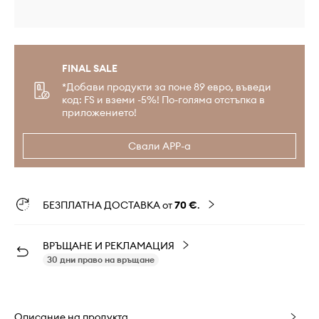
FINAL SALE
*Добави продукти за поне 89 евро, въведи
код: FS и вземи -5%! По-голяма отстъпка в
приложението!
Свали APP-а
БЕЗПЛАТНА ДОСТАВКА от
70 €
.
ВРЪЩАНЕ И РЕКЛАМАЦИЯ
30 дни право на връщане
Описание на продукта