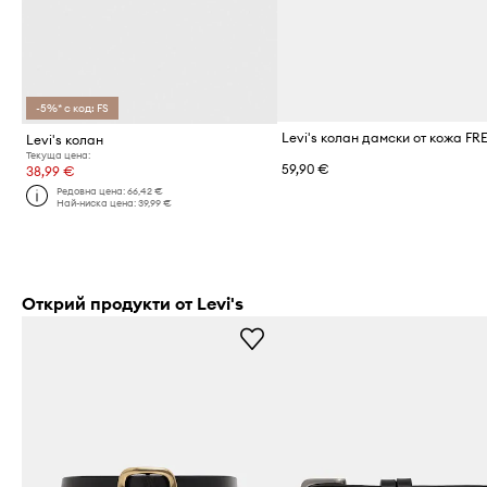
-5%* с код: FS
Levi's колан дамски от кожа FR
Levi's колан
Текуща цена:
59,90 €
38,99 €
Редовна цена:
66,42 €
Най-ниска цена:
39,99 €
Открий продукти от Levi's