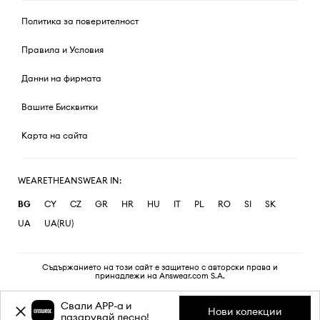
Политика за поверителност
Правила и Условия
Данни на фирмата
Вашите Бисквитки
Карта на сайта
WEARETHEANSWEAR IN:
BG
CY
CZ
GR
HR
HU
IT
PL
RO
SI
SK
UA
UA(RU)
Съдържанието на този сайт е защитено с авторски права и
принадлежи на Answear.com S.A.
Свали APP-a и
Нови колекции
пазарувай лесно!