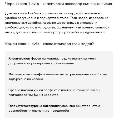
Черен колан Levi's – класически аксесоар към всяка визия
Дамски колан Levi's
е класически аксесоар, който позволява
удобно регулиране и подчертава стила. Този модел, изработен с
внимание към детайла, идеално ще се впише в ежедневни
комбинации, както и като допълващ елемент към по-ненатрапчиви
визии, допринасяйки за комфорт при употреба и издръжливост.
Кожен колан Levi's – какво отличава този модел?
Класическият фасон
на колана, предназначен за жени,
допринася за универсалност във визиите
Метална тока с щифт
позволява лесно регулиране и стабилно
задържане на колана
Средна ширина 2,5 см
перфектно пасва на гайки за колан,
подчертавайки финия характер
Гладката текстура на материала
улеснява съчетаването с
разнообразни елементи от гардероба