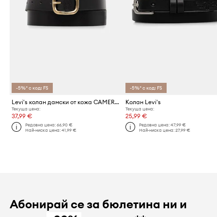
-5%* с код: FS
-5%* с код: FS
Levi's колан дамски от кожа CAMERON LONG LENGTH
Колан Levi's
Текуща цена:
Текуща цена:
37,99 €
25,99 €
Редовна цена:
66,90 €
Редовна цена:
47,99 €
Най-ниска цена:
41,99 €
Най-ниска цена:
27,99 €
Абонирай се за бюлетина ни и