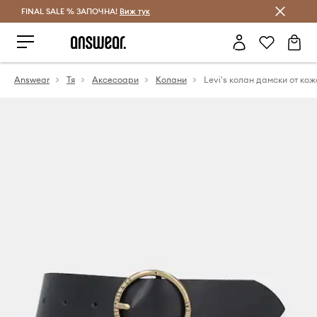
FINAL SALE % ЗАПОЧНА!
Спестявай с Answear Club
Виж тук
Answear
Тя
Аксесоари
Колани
Levi's колан дамски от кож