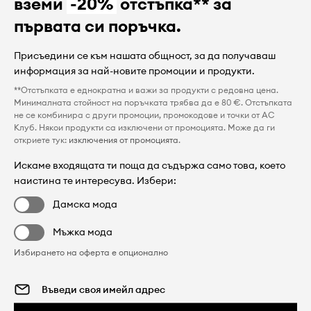
вземи
-20%
отстъпка** за
първата си поръчка.
Присъедини се към нашата общност, за да получаваш
информация за най-новите промоции и продукти.
**Отстъпката е еднократна и важи за продукти с редовна цена.
Минималната стойност на поръчката трябва да е 80 €. Отстъпката
не се комбинира с други промоции, промокодове и точки от AC
Клуб. Някои продукти са изключени от промоцията. Може да ги
откриете тук:
изключения от промоцията
.
Искаме входящата ти поща да съдържа само това, което
наистина те интересува. Избери:
Дамска мода
Мъжка мода
Избирането на оферта е опционално