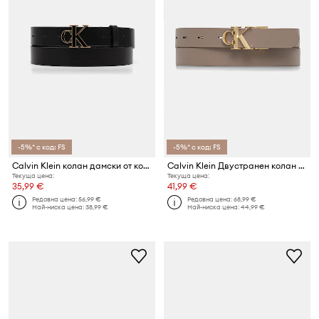
-5%* с код: FS
-5%* с код: FS
Calvin Klein колан дамски от кожа
Calvin Klein Двустранен колан дамски от кожа
Текуща цена:
Текуща цена:
35,99 €
41,99 €
Редовна цена:
56,99 €
Редовна цена:
68,99 €
Най-ниска цена:
38,99 €
Най-ниска цена:
44,99 €