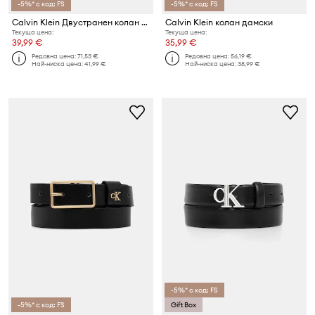
-5%* с код: FS
-5%* с код: FS
Calvin Klein Двустранен колан дамски от кожа
Calvin Klein колан дамски
Текуща цена:
Текуща цена:
39,99 €
35,99 €
Редовна цена:
71,53 €
Редовна цена:
56,19 €
Най-ниска цена:
41,99 €
Най-ниска цена:
38,99 €
-5%* с код: FS
-5%* с код: FS
Gift Box