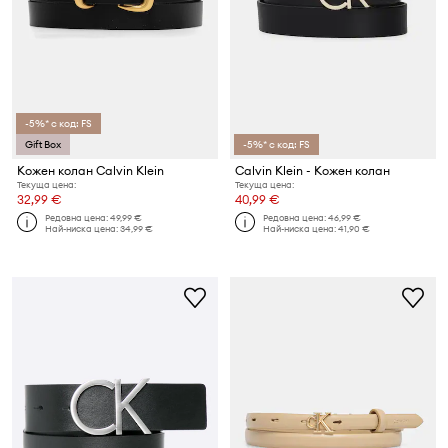
-5%* с код: FS
Gift Box
-5%* с код: FS
Кожен колан Calvin Klein
Calvin Klein - Кожен колан
Текуща цена:
Текуща цена:
32,99 €
40,99 €
Редовна цена:
49,99 €
Редовна цена:
46,99 €
Най-ниска цена:
34,99 €
Най-ниска цена:
41,90 €