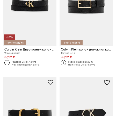
-10%
-5%* с код: FS
-5%* с код: FS
Calvin Klein Двустранен колан дамски от кожа
Calvin Klein колан дамски от кожа
Текуща цена:
Текуща цена:
37,99 €
30,99 €
Редовна цена:
71,53 €
Редовна цена:
61,30 €
Най-ниска цена:
42,39 €
Най-ниска цена:
31,99 €