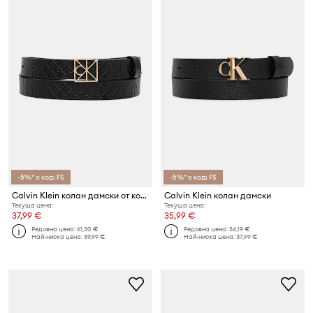
-5%* с код: FS
-5%* с код: FS
Calvin Klein колан дамски от кожа
Calvin Klein колан дамски
Текуща цена:
Текуща цена:
37,99 €
35,99 €
Редовна цена:
61,30 €
Редовна цена:
56,19 €
Най-ниска цена:
39,99 €
Най-ниска цена:
37,99 €