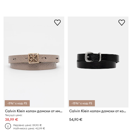
-5%* с код: FS
-15%* с код: FS
Calvin Klein колан дамски от имитация на кожа
Calvin Klein колан дамски от кожа
Текуща цена:
38,99 €
54,90 €
Редовна цена:
59,90 €
Най-ниска цена:
42,99 €