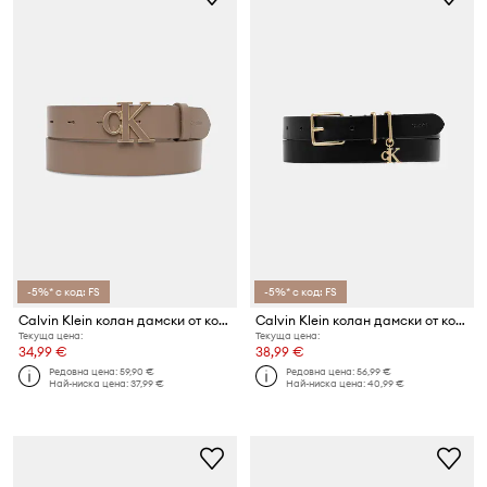
-5%* с код: FS
-5%* с код: FS
Calvin Klein колан дамски от кожа
Calvin Klein колан дамски от кожа
Текуща цена:
Текуща цена:
34,99 €
38,99 €
Редовна цена:
59,90 €
Редовна цена:
56,99 €
Най-ниска цена:
37,99 €
Най-ниска цена:
40,99 €