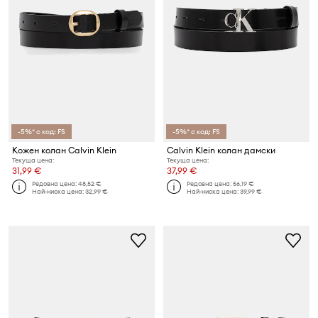
-5%* с код: FS
-5%* с код: FS
Кожен колан Calvin Klein
Calvin Klein колан дамски
Текуща цена:
Текуща цена:
31,99 €
37,99 €
Редовна цена:
48,52 €
Редовна цена:
56,19 €
Най-ниска цена:
32,99 €
Най-ниска цена:
39,99 €