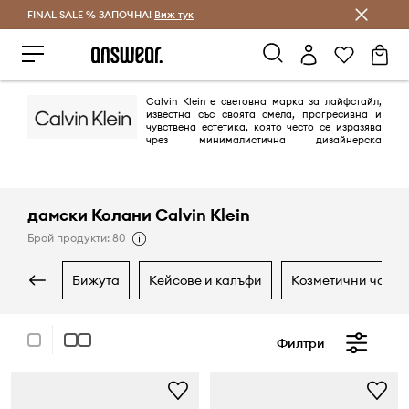
FINAL SALE % ЗАПОЧНА!
Спестявай с Answear Club
Виж тук
Calvin Klein е световна марка за лайфстайл,
известна със своята смела, прогресивна и
чувствена естетика, която често се изразява
чрез минималистична дизайнерска
философия. Създадена през 1968 г., марката е основен играч в
американската мода, известна с провокативните си образи,
иновативни дизайни и фокус върху безграничното самоизразяване и
съвременния комфорт.
дамски Колани Calvin Klein
Брой продукти: 80
бижута
кейсове и калъфи
козметични чанти
Филтри