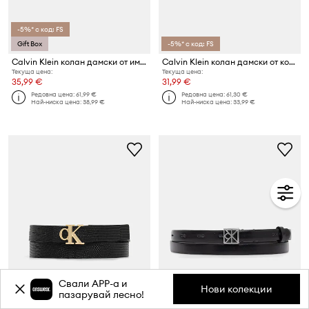
-5%* с код: FS
Gift Box
-5%* с код: FS
Calvin Klein колан дамски от имитация на кожа
Calvin Klein колан дамски от кожа
Текуща цена:
Текуща цена:
35,99 €
31,99 €
Редовна цена:
61,99 €
Редовна цена:
61,30 €
Най-ниска цена:
38,99 €
Най-ниска цена:
33,99 €
Свали APP-a и
Нови колекции
пазарувай лесно!