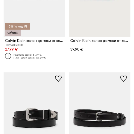
-5%* с код: FS
Gift Box
Calvin Klein колан дамски от кожа
Calvin Klein колан дамски от кожа
Текуща цена:
27,99 €
39,90 €
Редовна цена:
61,99 €
Най-ниска цена:
30,99 €