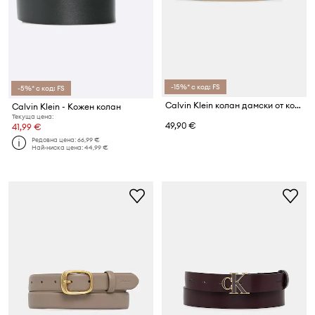
-15%* с код: FS
-5%* с код: FS
Calvin Klein колан дамски от кожа
Calvin Klein - Кожен колан
Текуща цена:
49,90 €
41,99 €
Редовна цена:
66,99 €
Най-ниска цена:
44,99 €