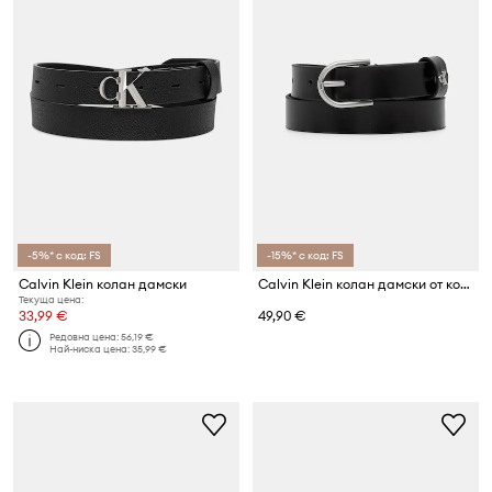
-5%* с код: FS
-15%* с код: FS
Calvin Klein колан дамски
Calvin Klein колан дамски от кожа
Текуща цена:
33,99 €
49,90 €
Редовна цена:
56,19 €
Най-ниска цена:
35,99 €