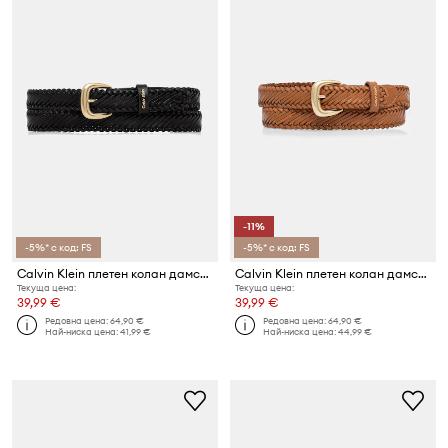
-11%
-5%* с код: FS
-5%* с код: FS
Calvin Klein плетен колан дамски от кожа
Calvin Klein плетен колан дамски от кожа
Текуща цена:
Текуща цена:
39,99 €
39,99 €
Редовна цена:
64,90 €
Редовна цена:
64,90 €
Най-ниска цена:
41,99 €
Най-ниска цена:
44,99 €