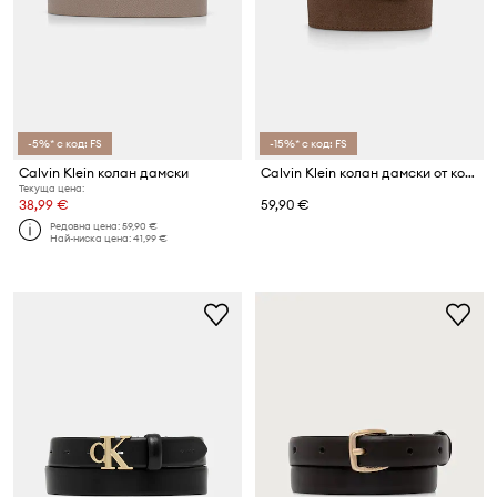
-5%* с код: FS
-15%* с код: FS
Calvin Klein колан дамски
Calvin Klein колан дамски от кожа
Текуща цена:
38,99 €
59,90 €
Редовна цена:
59,90 €
Най-ниска цена:
41,99 €