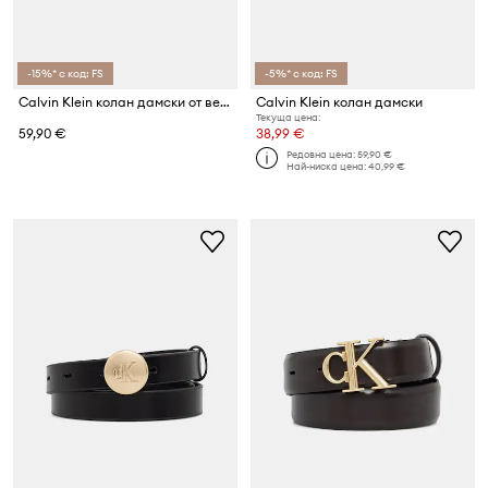
-15%* с код: FS
-5%* с код: FS
Calvin Klein колан дамски от велур
Calvin Klein колан дамски
Текуща цена:
59,90 €
38,99 €
Редовна цена:
59,90 €
Най-ниска цена:
40,99 €