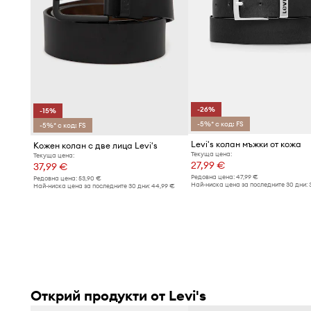
-26%
-15%
-5%* с код: FS
-5%* с код: FS
Levi's колан мъжки от кожа
Кожен колан с две лица Levi's
Текуща цена:
Текуща цена:
27,99 €
37,99 €
Редовна цена:
47,99 €
Редовна цена:
53,90 €
Най-ниска цена за последните 30 дни:
Най-ниска цена за последните 30 дни:
44,99 €
Открий продукти от Levi's