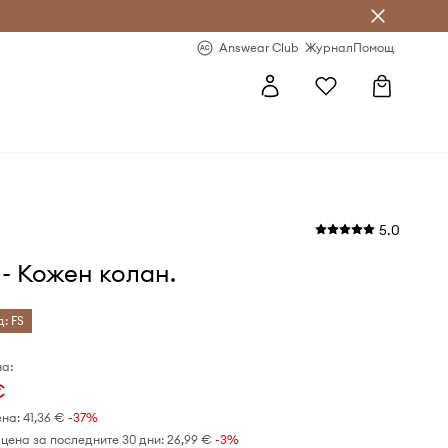
естявай с Answear Club
-20% за първа поръчка
Answear Club
Журнал
Помощ
5.0
s - Кожен колан.
д: FS
а:
€
ена:
41,36 €
-37%
цена за последните 30 дни:
26,99 €
 -3%