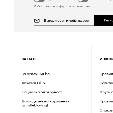
Избирането на оферта е опционално
Реги
ЗА НАС
ИНФО
За ANSWEAR.bg
Правил
Answear Club
Полити
Социална отговорност
Други 
Докладване на нарушения
Правил
(whistleblowing)
Опаков