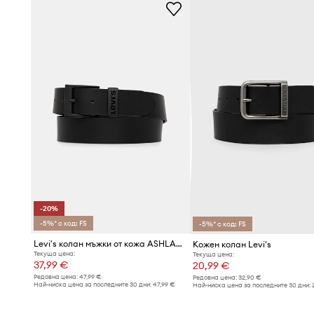
-20%
-5%* с код: FS
-5%* с код: FS
Levi's колан мъжки от кожа ASHLAND METAL
Кожен колан Levi's
Текуща цена:
Текуща цена:
37,99 €
20,99 €
Редовна цена:
47,99 €
Редовна цена:
32,90 €
Най-ниска цена за последните 30 дни:
47,99 €
Най-ниска цена за последните 30 дни: