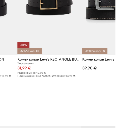
-10%
-5%* с код: FS
-15%* с код: FS
SON
Кожен колан Levi's RECTANGLE BUCKLE
Кожен колан Levi's LOIRE
Текуща цена:
31,99 €
39,90 €
Редовна цена:
40,90 €
:
40,90 €
Най-ниска цена за последните 30 дни:
35,90 €