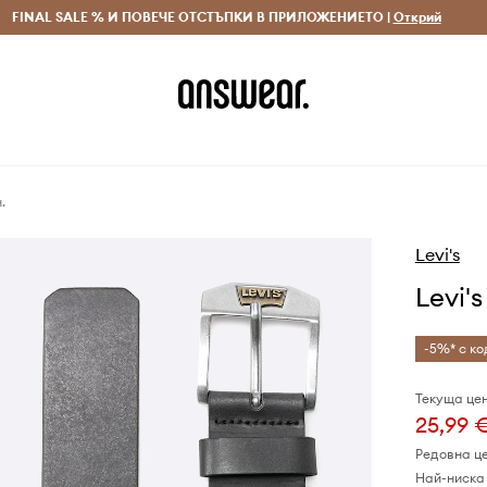
 и връщане за поръчки над 70 EUR
FINAL SALE % И ПОВЕЧЕ ОТСТЪПКИ В ПРИЛОЖЕНИЕТО |
Доставка 1-5 дни
Открий
Сп
.
Levi's
Levi'
-5%* с ко
Текуща цен
25,99 
Редовна ц
Най-ниска 