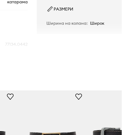
катарама
РАЗМЕРИ
Ширина на колана
:
Широк
77134.0442
черен
Levi's