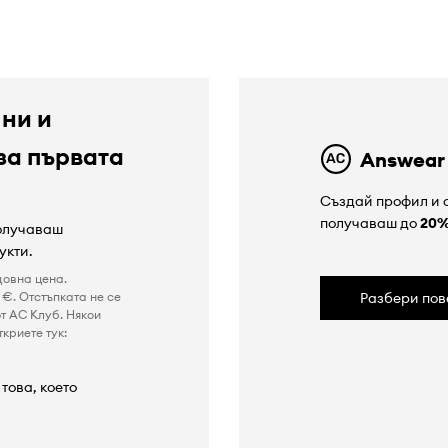
 ни и
за първата
Answear
Създай профил и с
получаваш до
20
получаваш
укти.
довна цена.
€. Отстъпката не се
Разбери пов
т AC Клуб. Някои
криете тук:
това, което
а