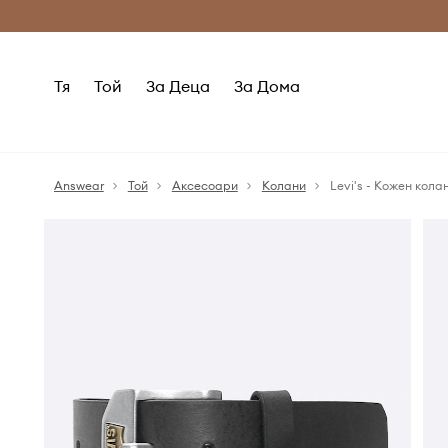
Само оригинални продукти
Безплатни доставка
Тя
Той
За Деца
За Дома
Answear
Той
Аксесоари
Колани
Levi's - Кожен колан