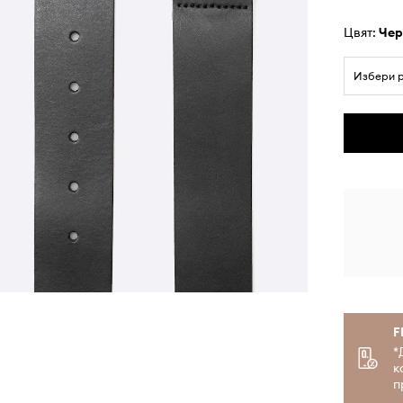
Цвят:
че
Избери 
F
*
к
п