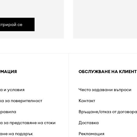
стрирай се
РМАЦИЯ
ОБСЛУЖВАНЕ НА КЛИЕНТ
а и условия
Често задавани въпроси
ка за поверителност
Контакт
правила
Връщане/отказ от договор
а за представяне на стоки
Доставка
ане на подарък
Рекламация