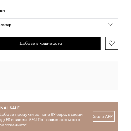
рен
размер
Добави в кошницата
INAL SALE
Добави продукти за поне 89 евро, въведи
Свали APP-а
од: FS и вземи -5%! По-голяма отстъпка в
риложението!