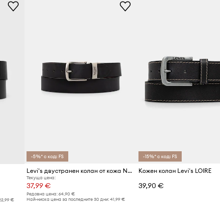
-5%* с код: FS
-15%* с код: FS
Levi's двустранен колан от кожа NEW REVERSIBLE
Кожен колан Levi's LOIRE
Текуща цена:
37,99 €
39,90 €
Редовна цена:
64,90 €
Най-ниска цена за последните 30 дни:
41,99 €
22,99 €