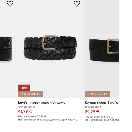
-10%
-5%* с код: FS
-5%* с код: FS
Levi's плетен колан от кожа
Кожен колан Levi's HERIT
Текуща цена:
Текуща цена:
41,99 €
39,99 €
Редовна цена:
78,99 €
Редовна цена:
61,90 €
Най-ниска цена за последните 30 дни:
46,99 €
Най-ниска цена за последните 30 дн