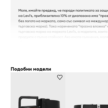
Моля, имайте предвид, че поради политиката за защ
на Levi's, приблизително 10% от диапазона има "праз
без логото на марката, само със символ на междун
търговска марка). Така наречената "празна вложка"
търговска марка на марката Levi's, а моделите, които
продукти с пълна стойност. Ако имате съмнения, моля
обслужване на клиенти.
- Закопчаване на токата с игла.
- Дължина на колана от началото на токата до послед
- Дължина на колана от зъбеца до първата дупка: 84 
Подобни модели
- Брой отвори: 5 cm.
- Ширина на лентата: 4 cm.