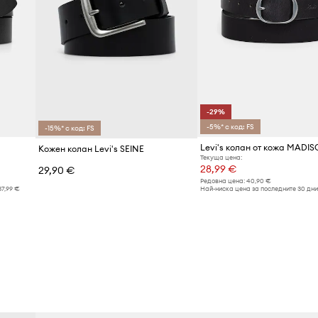
-29%
-5%* с код: FS
-15%* с код: FS
Levi's колан от кожа MADI
Кожен колан Levi's SEINE
Текуща цена:
28,99 €
29,90 €
Редовна цена:
40,90 €
37,99 €
Най-ниска цена за последните 30 дни