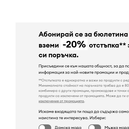
Абонирай се за бюлетина
-20%
вземи
отстъпка** 
си поръчка.
Присъедини се към нашата общност, за да 
информация за най-новите промоции и прод
**Отстъпката е еднократна и важи за продукти с ре
Минималната стойност на поръчката трябва да е 80 
комбинира с други промоции, промокодове и точки о
продукти са изключени от промоцията. Може да ги от
изключения от промоцията
.
Искаме входящата ти поща да съдържа само 
наистина те интересува. Избери:
Дамска мода
Мъжка мод