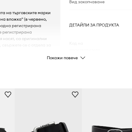
Вид закопчаване
ита на търговските марки
на вложка" (в червено,
ДЕТАЙЛИ ЗА ПРОДУКТА
ародна регистрирана
 е регистрирана
 я носят, са оригинални
Код на
, свържете се с отдела за
производителя
Покажи повече
Цвят
ната дупка: 98 cm.
cm.
Марка
Производител
Код на продукта