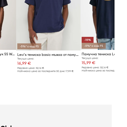
-15%
-5%* с код: FS
-5%* с код: FS
Levi's тениска мъжка от памук SS WORKWEAR PKT
Памучна тениска Levi's
Levi's тениска basic мъжка от памук RELAXED FIT TEE
Текуща цена:
Текуща цена:
15,99 €
16,99 €
Редовна цена:
32,16 €
Редовна цена:
32,16 €
Най-ниска цена за последните 30 дн
Най-ниска цена за последните 30 дни:
17,99 €