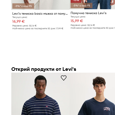
-15%
-5%* с код: FS
-5%* с код: FS
Памучна тениска Levi's
Levi's тениска basic мъжка от памук RELAXED FIT TEE
Текуща цена:
Текуща цена:
15,99 €
16,99 €
Редовна цена:
32,16 €
Редовна цена:
32,16 €
Най-ниска цена за последните 30 дни:
Най-ниска цена за последните 30 дни:
17,99 €
Открий продукти от Levi's