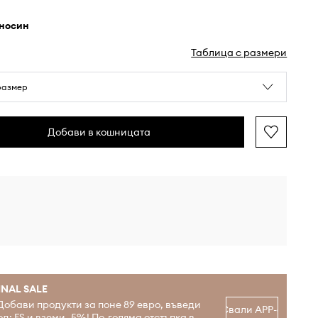
мносин
Таблица с размери
размер
Добави в кошницата
INAL SALE
Добави продукти за поне 89 евро, въведи
Свали APP-а
од: FS и вземи -5%! По-голяма отстъпка в