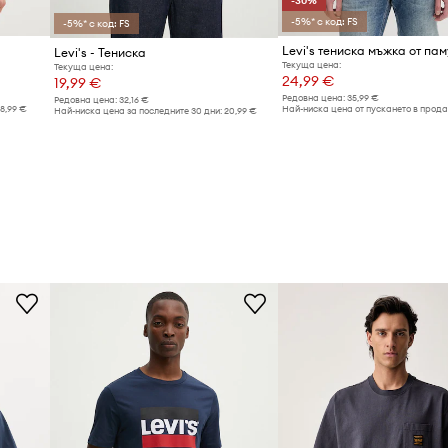
-30%
-5%* с код: FS
-5%* с код: FS
Levi's - Тениска
Текуща цена:
Текуща цена:
24,99 €
19,99 €
Редовна цена:
35,99 €
Редовна цена:
32,16 €
18,99 €
Най-ниска цена от пускането в прод
Най-ниска цена за последните 30 дни:
20,99 €
35,99 €