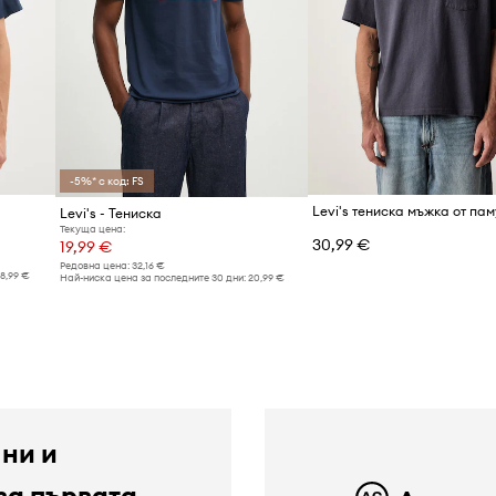
-5%* с код: FS
Levi's - Тениска
Текуща цена:
30,99 €
19,99 €
Редовна цена:
32,16 €
18,99 €
Най-ниска цена за последните 30 дни:
20,99 €
 ни и
за първата