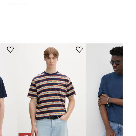
тъмносин
Levi's