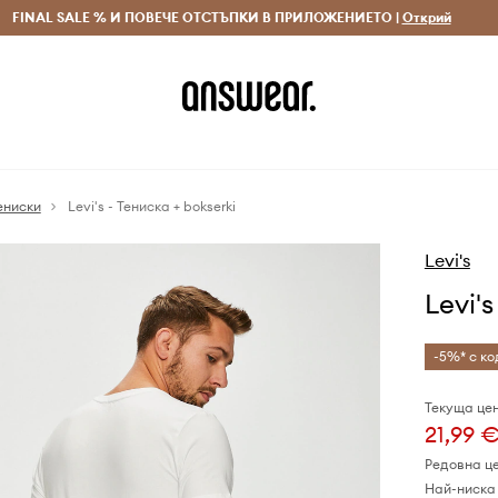
 и връщане за поръчки над 70 EUR
FINAL SALE % И ПОВЕЧЕ ОТСТЪПКИ В ПРИЛОЖЕНИЕТО |
Доставка 1-5 дни
Открий
Сп
ениски
Levi's - Тениска + bokserki
Levi's
Levi'
-5%* с ко
Текуща цен
21,99 
Редовна ц
Най-ниска 