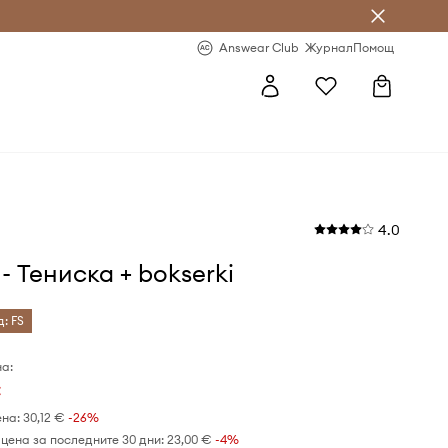
естявай с Answear Club
-20% за първа поръчка
Answear Club
Журнал
Помощ
4.0
s - Тениска + bokserki
д: FS
а:
€
ена:
30,12 €
-26%
цена за последните 30 дни:
23,00 €
 -4%