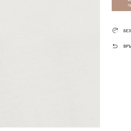
п
БЕ
ВР