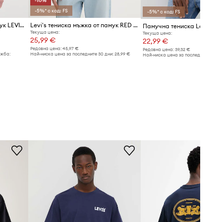
-10%
-5%* с код: FS
-5%* с код: FS
Levi's тениска мъжка от памук LEVIS ORIGINAL TEE
Levi's тениска мъжка от памук RED TAB VINTAGE
Памучна тениска Levi's
Текуща цена:
Текуща цена:
25,99 €
22,99 €
Редовна цена:
45,97 €
Редовна цена:
39,32 €
ажба:
Най-ниска цена за последните 30 дни:
28,99 €
Най-ниска цена за последните 30 дн