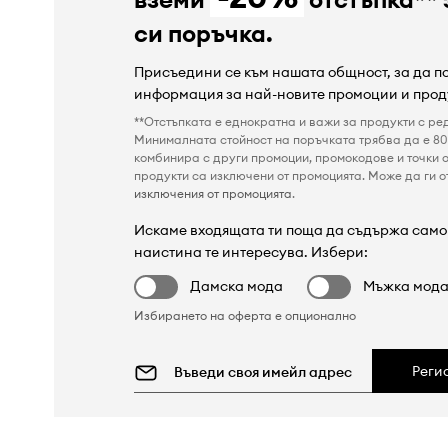
си поръчка.
Присъедини се към нашата общност, за да 
информация за най-новите промоции и прод
**Отстъпката е еднократна и важи за продукти с ре
Минималната стойност на поръчката трябва да е 80 
комбинира с други промоции, промокодове и точки о
продукти са изключени от промоцията. Може да ги от
изключения от промоцията
.
Искаме входящата ти поща да съдържа само 
наистина те интересува. Избери:
Дамска мода
Мъжка мод
Избирането на оферта е опционално
Реги