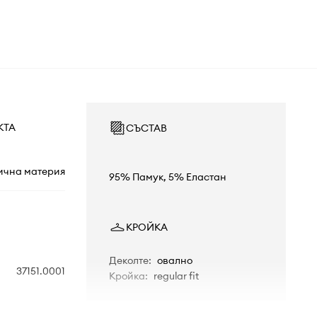
КТА
СЪСТАВ
ична материя
95% Памук, 5% Еластан
КРОЙКА
Деколте
:
овално
37151.0001
Кройка
:
regular fit