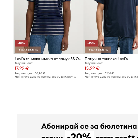
-10%
-15%
-5%* с код: FS
-5%* с код: FS
Levi's тениска мъжка от памук SS ORIGINAL HM TEE
Памучна тениска Levi's
Текуща цена:
Текуща цена:
17,99 €
15,99 €
Редовна цена:
30,90 €
Редовна цена:
32,16 €
Най-ниска цена за последните 30 дни:
19,99 €
Най-ниска цена за последните 30 дни:
Абонирай се за бюлетина
-20%
вземи
отстъпка** 