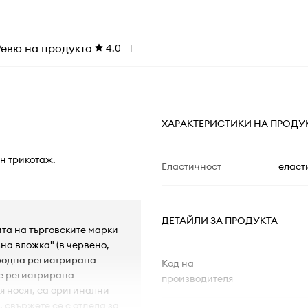
Ревю на продукта
4.0
1
ХАРАКТЕРИСТИКИ НА ПРОДУ
ен трикотаж.
Еластичност
еласт
ДЕТАЙЛИ ЗА ПРОДУКТА
ита на търговските марки
на вложка" (в червено,
ародна регистрирана
Код на
 е регистрирана
производителя
 я носят, са оригинални
, свържете се с отдела за