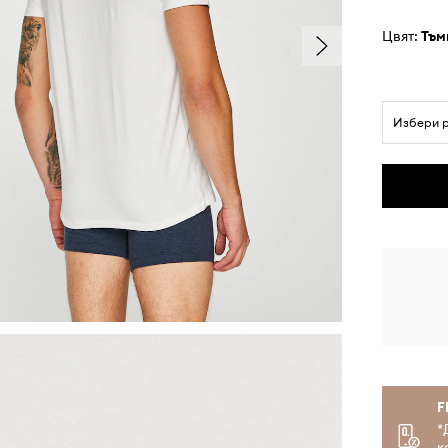
Цвят:
тъ
Избери 
F
*
к