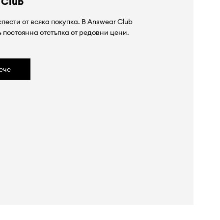
 Club
пести от всяка покупка. В Answear Club
%
постоянна отстъпка от редовни цени.
ече