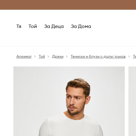
Само оригинални продукти
Безплатни доставка
Тя
Той
За Деца
За Дома
Answear
Той
Дрехи
Тениски и блузи с дълъг ръкав
Т