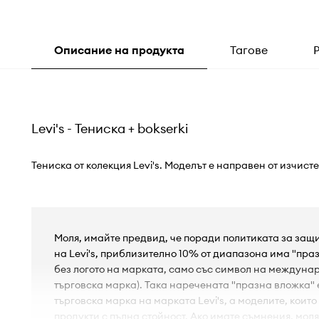
Описание на продукта
Тагове
Levi's - Тениска + bokserki
Тениска от колекция Levi's. Моделът е направен от изчист
Моля, имайте предвид, че поради политиката за защ
на Levi's, приблизително 10% от диапазона има "праз
без логото на марката, само със символ на междун
търговска марка). Така наречената "празна вложка"
търговска марка на марката Levi's, а моделите, които
продукти с пълна стойност. Ако имате съмнения, моля