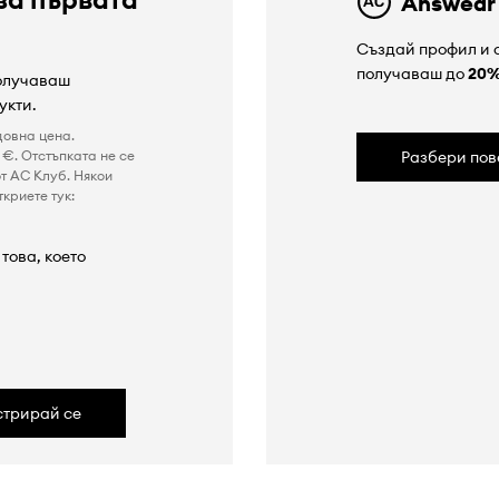
Answear
Създай профил и с
получаваш до
20
получаваш
укти.
довна цена.
€. Отстъпката не се
Разбери пов
т AC Клуб. Някои
криете тук:
това, което
а
стрирай се