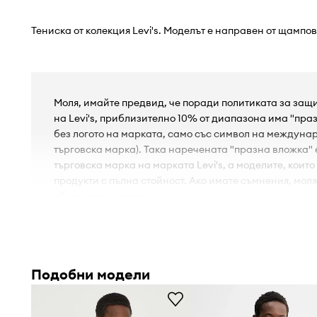
Тениска от колекция Levi's. Моделът е направен от щампо
Моля, имайте предвид, че поради политиката за защ
на Levi's, приблизително 10% от диапазона има "праз
без логото на марката, само със символ на междун
търговска марка). Така наречената "празна вложка"
търговска марка на марката Levi's, а моделите, които
продукти с пълна стойност. Ако имате съмнения, моля
обслужване на клиенти.
- Модел с щампован мотив.
- Кръгло деколте
- Материал: трикотаж
Подобни модели
- Ширина под мишниците: 52 cm.
- Дължина: 67 cm.
- Мерките се отнасят за размер: M.