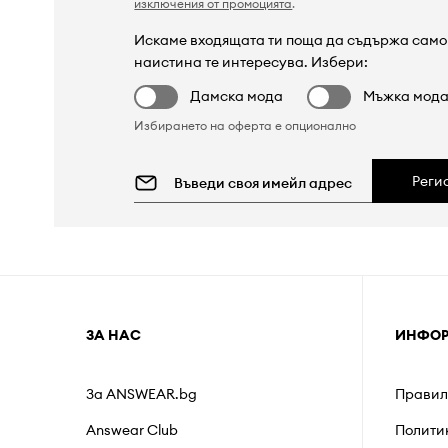
изключения от промоцията
.
Искаме входящата ти поща да съдържа само 
наистина те интересува. Избери:
Дамска мода
Мъжка мод
Избирането на оферта е опционално
Реги
ЗА НАС
ИНФО
За ANSWEAR.bg
Правил
Answear Club
Полити