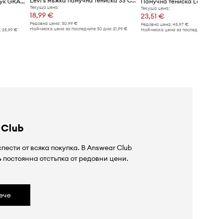
Levi's мъжка памучна тениска SS CLASSIC POCKET TEE
Levi's тениска мъжка от памук GRAPHIC CREWNECK
Памучна тениска Levi's (2 
Текуща цена:
Текуща цена:
18,99 €
23,51 €
Редовна цена:
30,99 €
Редовна цена:
45,97 €
Най-ниска цена за последните 30 дни:
21,99 €
:
25,99 €
Най-ниска цена за последните 30 дн
 Club
пести от всяка покупка. В Answear Club
%
постоянна отстъпка от редовни цени.
ече