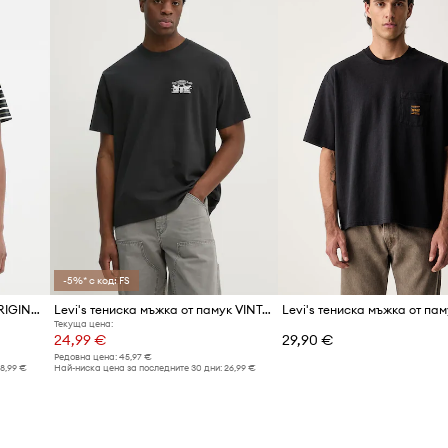
Производител
Код на продукта
-5%* с код: FS
Памучна тениска Levi's SS ORIGINAL HM TEE
Levi's тениска мъжка от памук VINTAGE FIT GRAPHIC
Текуща цена:
24,99 €
29,90 €
Редовна цена:
45,97 €
18,99 €
Най-ниска цена за последните 30 дни:
26,99 €