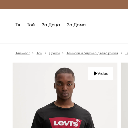
Само оригинални продукти
Безплатни доставка
Тя
Той
За Деца
За Дома
Answear
Той
Дрехи
Тениски и блузи с дълъг ръкав
Т
Video