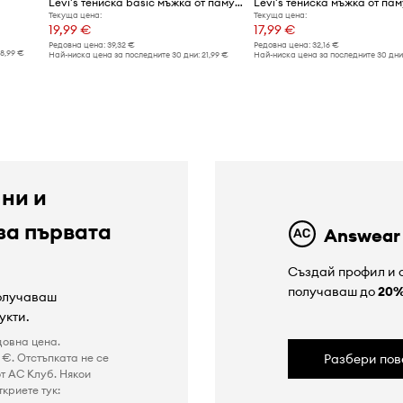
Levi's тениска basic мъжка от памук RELAXED FIT TEE
Текуща цена:
Текуща цена:
19,99 €
17,99 €
Редовна цена:
39,32 €
Редовна цена:
32,16 €
18,99 €
Най-ниска цена за последните 30 дни:
21,99 €
Най-ниска цена за последните 30 дни
 ни и
за първата
Answear
Създай профил и с
получаваш до
20
получаваш
укти.
довна цена.
€. Отстъпката не се
Разбери пов
т AC Клуб. Някои
криете тук: