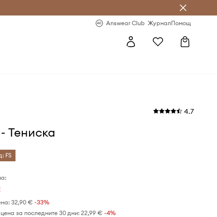
естявай с Answear Club
-20% за първа поръчка
Answear Club
Журнал
Помощ
4.7
s - Тениска
д: FS
а:
€
ена:
32,90 €
-33%
цена за последните 30 дни:
22,99 €
 -4%