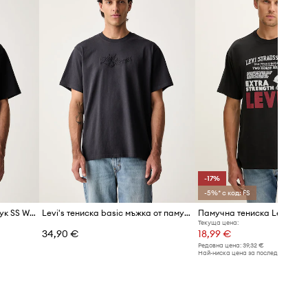
Таблица с размери
-17%
-5%* с код: FS
Levi's тениска мъжка от памук SS WORKWEAR PKT
Levi's тениска basic мъжка от памук RELAXED FIT TEE
Памучна тениска Levi's
Текуща цена:
34,90 €
18,99 €
Редовна цена:
39,32 €
Най-ниска цена за последните 30 дн