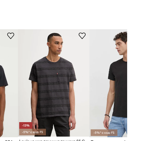
-13%
-5%* с код: FS
-5%* с код: FS