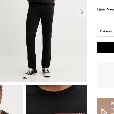
Цвят:
че
Избери 
F
*
к