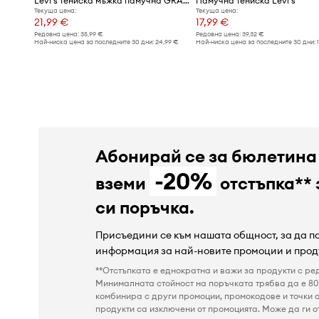
Levi's тениска мъжка памучна GRAPHIC CREWNECK
Памучна тениска Levi's
Текуща цена:
Текуща цена:
21,99 €
17,99 €
Редовна цена:
35,99 €
Редовна цена:
39,32 €
Най-ниска цена за последните 30 дни:
24,99 €
Най-ниска цена за последните 30 дни:
Абонирай се за бюлетина
-20%
вземи
отстъпка** 
си поръчка.
Присъедини се към нашата общност, за да 
информация за най-новите промоции и прод
**Отстъпката е еднократна и важи за продукти с ре
Минималната стойност на поръчката трябва да е 80 
комбинира с други промоции, промокодове и точки о
продукти са изключени от промоцията. Може да ги от