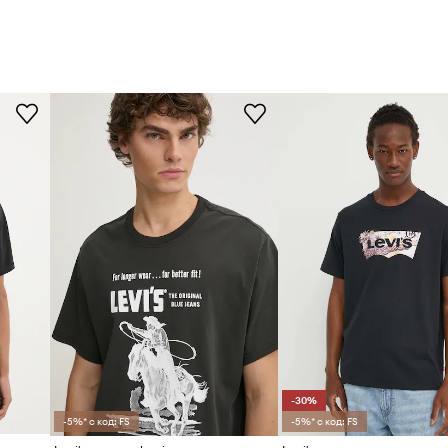
-30%
-5%* с код: FS
-5%* с код: FS