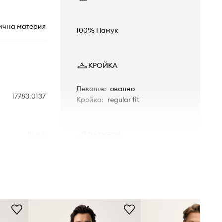
ична материя
100% Памук
КРОЙКА
Деколте
:
овално
17783.0137
Кройка
:
regular fit
Black
РАЗМЕРИ
Моделът в снимката е висок 187
см и носи размер L
черен
Стандартен размер
Препоръчваме ви да изберете
Levi's
размера, който носите обикновено.