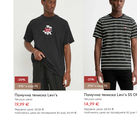
-21%
-20%
-5%* с код: FS
-5%* с код: FS
Памучна тениска Levi's
Текуща цена:
Текуща цена:
14,99 €
19,99 €
Редовна цена:
28,90 €
Редовна цена:
39,32 €
Най-ниска цена за последните 30 дни:
Най-ниска цена за последните 30 дни:
24,99 €