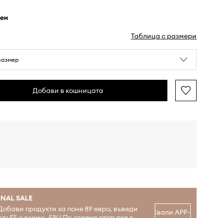
рен
Таблица с размери
размер
Добави в кошницата
INAL SALE
Добави продукти за поне 89 евро, въведи
Свали APP-а
од: FS и вземи -5%! По-голяма отстъпка в