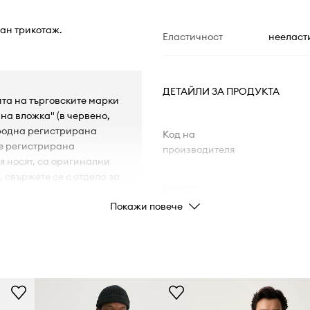
ван трикотаж.
Еластичност
нееласт
ДЕТАЙЛИ ЗА ПРОДУКТА
ита на търговските марки
на вложка" (в червено,
ародна регистрирана
Код на
 е регистрирана
производителя
 я носят, са оригинални
, свържете се с отдела за
Цвят от
производителя
Покажи повече
Цвят
Марка