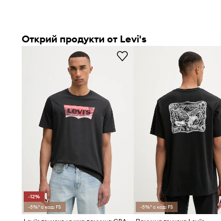
Открий продукти от Levi's
-12%
-5%* с код: FS
-5%* с код: FS