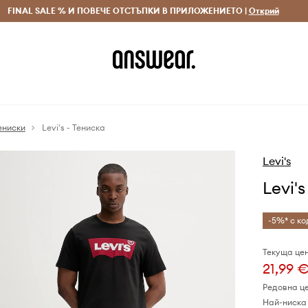
 и връщане за поръчки над 70 EUR
FINAL SALE % И ПОВЕЧЕ ОТСТЪПКИ В ПРИЛОЖЕНИЕТО |
Доставка 1-5 дни
Открий
Сп
ениски
Levi's - Тениска
Levi's
Levi'
-5%* с ко
Текуща цен
21,99 
Редовна ц
Най-ниска 