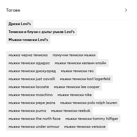
Тагове
Дрехи Levi's
Тениски и блузи с дълъг ръкав Levi's
Мъжки тениски Levi's
мъжка черна тениска
памучни тениски мъжки
мъжки тениски адидас
мъжки тениски келвин клайн
мъжки тениски дискуаред
мъжки тениски гес
мъжки тениски just cavalli
мъжки тениски karl lagerfeld
мъжки тениски lacoste
мъжки тениски lee cooper
мъжки тениски moschino
мъжки тениски nike
мъжки тениски pepe jeans
мъжки тениски polo ralph lauren
мъжки тениски puma
мъжки тениски reebok
мъжки тениски the north face
мъжки тениски tommy hilfiger
мъжки тениски under armour
мъжки тениски versace