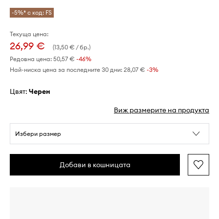
-5%* с код: FS
Текуща цена:
26,99 €
(13,50 € / бр.)
Редовна цена:
50,57 €
-46%
Най-ниска цена за последните 30 дни:
28,07 €
 -3%
Цвят:
черен
Виж размерите на продукта
Избери размер
Добави в кошницата