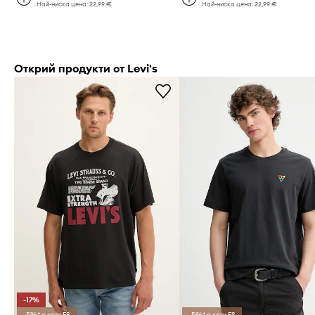
Най-ниска цена:
22,99 €
Най-ниска цена:
22,99 €
Открий продукти от Levi's
-17%
-5%* с код: FS
-5%* с код: FS