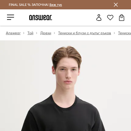
FINAL SALE % ЗАПОЧНА!
Спестявай с Answear Club
Виж тук
Answear
Той
Дрехи
Тениски и блузи с дълъг ръкав
Тениск