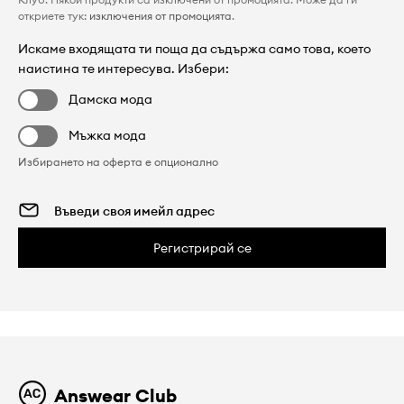
откриете тук:
изключения от промоцията
.
Искаме входящата ти поща да съдържа само това, което
наистина те интересува. Избери:
Дамска мода
Мъжка мода
Избирането на оферта е опционално
Регистрирай се
Answear Club