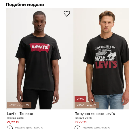
Подобни модели
-17%
-5%* с код: FS
-5%* с код: FS
Levi's - Тениска
Памучна тениска Levi's
Текуща цена:
Текуща цена:
21,99 €
18,99 €
Редовна цена:
32,90 €
Редовна цена:
39,32 €