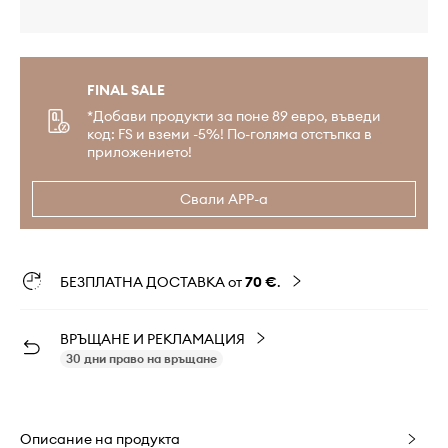
FINAL SALE
*Добави продукти за поне 89 евро, въведи
код: FS и вземи -5%! По-голяма отстъпка в
приложението!
Свали APP-а
БЕЗПЛАТНА ДОСТАВКА от
70 €
.
ВРЪЩАНЕ И РЕКЛАМАЦИЯ
30 дни право на връщане
Описание на продукта