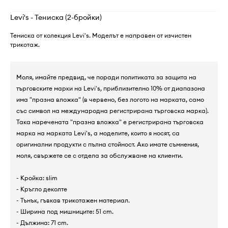
Levi's - Тениска (2-бройки)
Тениска от колекция Levi's. Моделът е направен от изчистен
трикотаж.
Моля, имайте предвид, че поради политиката за защита на
търговските марки на Levi's, приблизително 10% от диапазона
има "празна вложка" (в червено, без логото на марката, само
със символ на международна регистрирана търговска марка).
Така наречената "празна вложка" е регистрирана търговска
марка на марката Levi's, а моделите, които я носят, са
оригинални продукти с пълна стойност. Ако имате съмнения,
моля, свържете се с отдела за обслужване на клиенти.
- Кройка: slim
- Кръгло деколте
- Тънък, гъвкав трикотажен материал.
- Ширина под мишниците: 51 cm.
- Дължина: 71 cm.