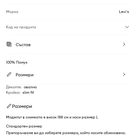
Марка
Levi's
Код на продукта
Състав
100% Памук
Размери
Деколте
:
овално
Кройка
:
slim fit
Размери
Моделът в снимката е висок 188 см и носи размер L
Стандартен размер
Препоръчваме ви да изберете размера, който носите обикновено.