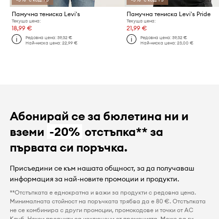
Памучна тениска Levi's
Памучна тениска Levi's Pride
Текуща цена:
Текуща цена:
18,99 €
21,99 €
Редовна цена:
39,32 €
Редовна цена:
39,32 €
Най-ниска цена:
22,99 €
Най-ниска цена:
23,00 €
Абонирай се за бюлетина ни и
вземи
-20%
отстъпка** за
първата си поръчка.
Присъедини се към нашата общност, за да получаваш
информация за най-новите промоции и продукти.
**Отстъпката е еднократна и важи за продукти с редовна цена.
Минималната стойност на поръчката трябва да е 80 €. Отстъпката
не се комбинира с други промоции, промокодове и точки от AC
Клуб. Някои продукти са изключени от промоцията. Може да ги