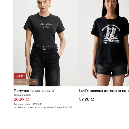
- Мерките се отнасят за размер: S.
-12%
-5%* с код: FS
Памучна тениска Levi's
Текуща цена:
20,99 €
39,90 €
Редовна цена:
47,99 €
Най-ниска цена за последните 30 дни:
23,90 €