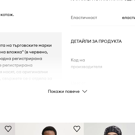
икотаж.
Еластичност
еласт
ДЕТАЙЛИ ЗА ПРОДУКТА
ита на търговските марки
на вложка" (в червено,
ародна регистрирана
Код на
 е регистрирана
производителя
 я носят, са оригинални
, свържете се с отдела за
Цвят от
производителя
Покажи повече
Цвят
Марка