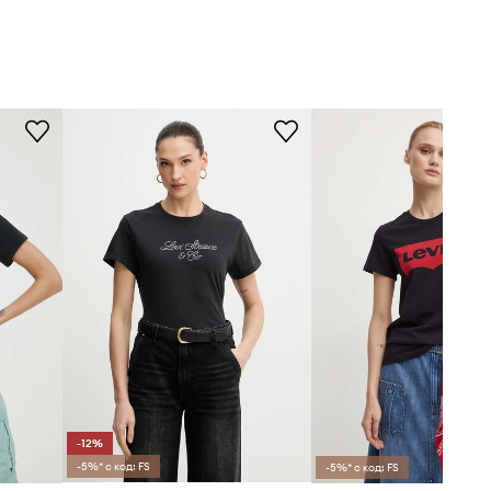
-12%
-5%* с код: FS
-5%* с код: FS