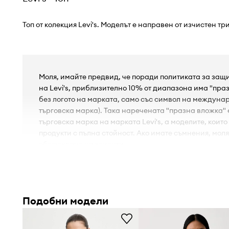
Топ от колекция Levi's. Моделът е направен от изчистен тр
Моля, имайте предвид, че поради политиката за защ
на Levi's, приблизително 10% от диапазона има "праз
без логото на марката, само със символ на междун
търговска марка). Така наречената "празна вложка"
търговска марка на марката Levi's, а моделите, които
продукти с пълна стойност. Ако имате съмнения, моля
обслужване на клиенти.
- Права кройка.
- Кръгло деколте
- Изчистен трикотаж.
Подобни модели
- Тънък, гъвкав трикотажен материал.
- Дължина: 41 cm.
- Ширина под мишниците: 64 cm.