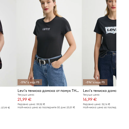
-5%* с код: FS
-5%* с код: FS
Levi's тениска дамска от памук THE PERFECT
Текуща цена:
Текуща цена:
21,99 €
16,99 €
Редовна цена:
39,32 €
Редовна цена:
32,16 €
Най-ниска цена за последните 30 дни:
23,51 €
Най-ниска цена за последните 30 дн
:
37,99 €