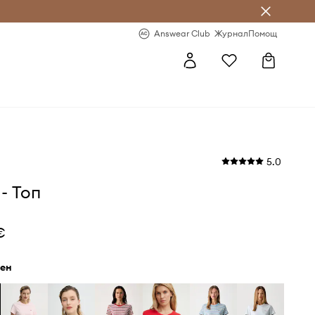
естявай с Answear Club
-20% за първа поръчка
Answear Club
Журнал
Помощ
5.0
 - Топ
€
рен