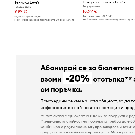
Памучна тениска Levi's
Тениска Levi's
Текуща цена:
Текуща цена:
18,99 €
9,99 €
Редовна цена:
39,32 €
Редовна цена:
25,56 €
Най-ниска цена за последните 30 дни:
Най-ниска цена за последните 30 дни:
11,99 €
Абонирай се за бюлетина
-20%
вземи
отстъпка** 
си поръчка.
Присъедини се към нашата общност, за да 
информация за най-новите промоции и прод
**Отстъпката е еднократна и важи за продукти с ре
Минималната стойност на поръчката трябва да е 80 
комбинира с други промоции, промокодове и точки о
продукти са изключени от промоцията. Може да ги от