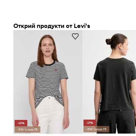
Открий продукти от Levi's
-17%
-16%
-5%* с код: FS
-5%* с код: FS