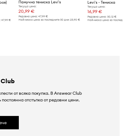
Памучна тениска Levi's
роя)
Levi's - Тениска
Текуща цена:
Текуща цена:
20,99 €
16,99 €
Редовна цена:
47,99 €
Редовна цена:
30,12 €
Най-ниска цена за последните 30 дни:
23,90 €
:
47,99 €
Най-ниска цена за последните 30 дн
 Club
пести от всяка покупка. В Answear Club
%
постоянна отстъпка от редовни цени.
ече