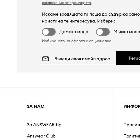
изключения от промоцията
.
Искаме входящата ти поща да съдържа само 
наистина те интересува. Избери:
Дамска мода
Мъжка мод
Избирането на оферта е опционално
Реги
ЗА НАС
ИНФО
За ANSWEAR.bg
Правил
Answear Club
Полити