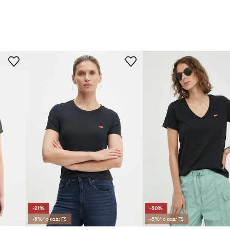
-21%
-50%
-5%* с код: FS
-5%* с код: FS