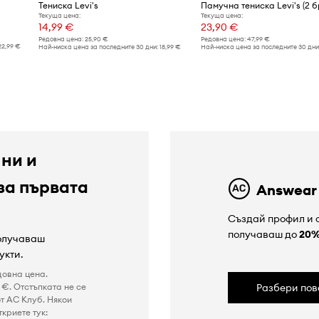
Тениска Levi's
Памучна тениска Levi's (2 б
Текуща цена:
Текуща цена:
14,99 €
23,90 €
Редовна цена:
25,90 €
Редовна цена:
47,99 €
22,99 €
Най-ниска цена за последните 30 дни:
18,99 €
Най-ниска цена за последните 30 дни
 ни и
за първата
Answear
Създай профил и с
получаваш до
20
получаваш
укти.
довна цена.
€. Отстъпката не се
Разбери пов
т AC Клуб. Някои
криете тук: