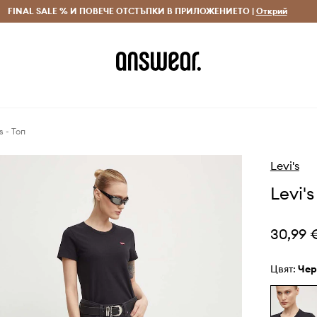
 и връщане за поръчки над 70 EUR
FINAL SALE % И ПОВЕЧЕ ОТСТЪПКИ В ПРИЛОЖЕНИЕТО |
Доставка 1-5 дни
Открий
Сп
s - Топ
Levi's
Levi's
30,99 
Цвят:
че