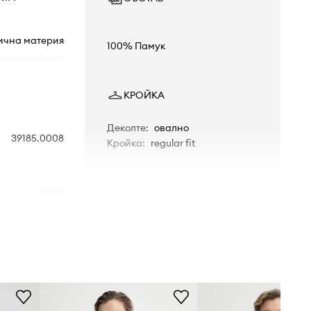
ична материя
100% Памук
КРОЙКА
Деколте
:
овално
39185.0008
Кройка
:
regular fit
0008
черен
Levi's