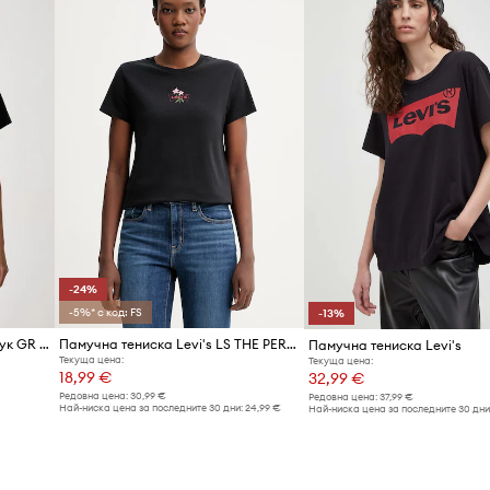
Код на продукта
-24%
-5%* с код: FS
-13%
Levi's тениска дамска от памук GR T2 PERFECT
Памучна тениска Levi's LS THE PERFECT TEE CACTUS FLOWER
Памучна тениска Levi's
Текуща цена:
Текуща цена:
18,99 €
32,99 €
Редовна цена:
30,99 €
Редовна цена:
37,99 €
Най-ниска цена за последните 30 дни:
24,99 €
Най-ниска цена за последните 30 дни