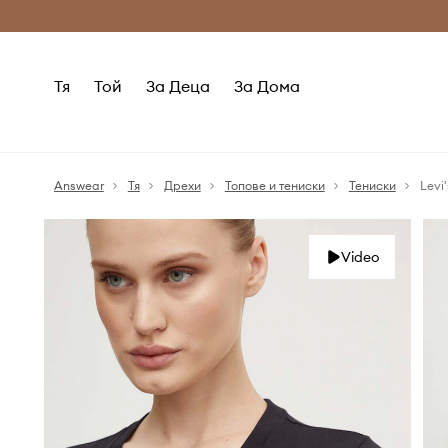
Само оригинални продукти
Безплатни доставка
Тя
Той
За Деца
За Дома
Answear
Тя
Дрехи
Топове и тениски
Тениски
Levi'
Video