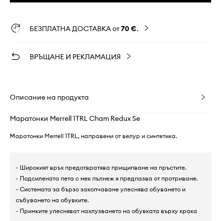
БЕЗПЛАТНА ДОСТАВКА от
70 €
.
ВРЪЩАНЕ И РЕКЛАМАЦИЯ
Описание на продукта
Маратонки Merrell 1TRL Cham Redux Se
Маратонки Merrell 1TRL, направени от велур и синтетика.
- Широкият връх предотвратява прищипване на пръстите.
- Подсилената пета с мек пълнеж я предпазва от протриване.
- Системата за бързо закопчаване улеснява обуването и
събуването на обувките.
- Примките улесняват нахлузването на обувката върху крака