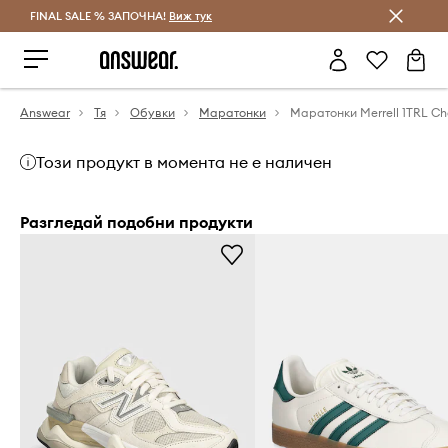
FINAL SALE % ЗАПОЧНА!
Спестявай с Answear Club
Виж тук
Answear
Тя
Обувки
Маратонки
Този продукт в момента не е наличен
Разгледай подобни продукти