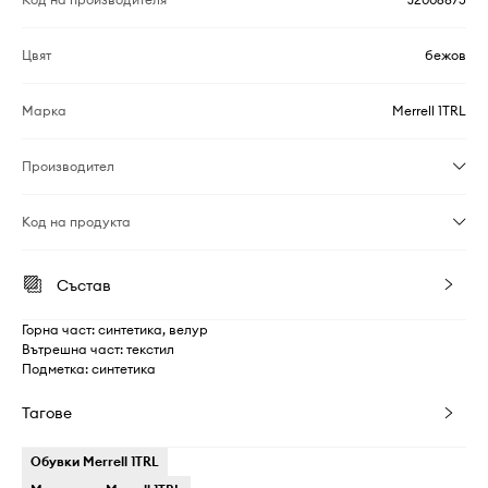
Цвят
бежов
Марка
Merrell 1TRL
Производител
Код на продукта
Състав
Горна част: синтетика, велур
Вътрешна част: текстил
Подметка: синтетика
Тагове
Обувки Merrell 1TRL