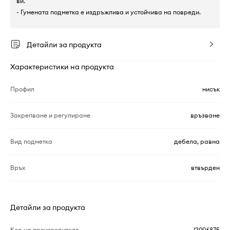
ви.
- Гумената подметка е издръжлива и устойчива на повреди.
Детайли за продукта
Характеристики на продукта
Профил
нисък
Закрепване и регулиране
връзване
Вид подметка
дебела, равна
Връх
втвърден
Детайли за продукта
Код на производителя
J2006875