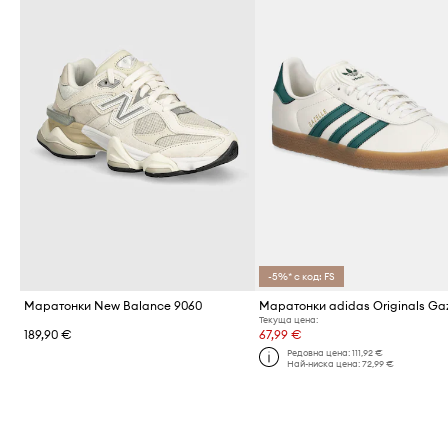
-5%* с код: FS
Маратонки New Balance 9060
Маратонки adidas Originals Gaz
Текуща цена:
189,90 €
67,99 €
Редовна цена:
111,92 €
Най-ниска цена:
72,99 €