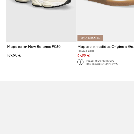
-5%* с код: FS
Маратонки New Balance 9060
Маратонки adidas Originals Gaz
Текуща цена:
189,90 €
67,99 €
Редовна цена:
111,92 €
Най-ниска цена:
72,99 €