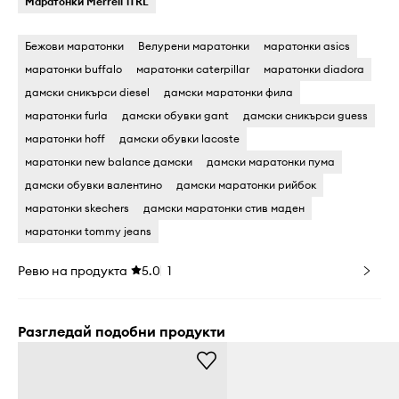
Маратонки Merrell 1TRL
Бежови маратонки
Велурени маратонки
маратонки asics
маратонки buffalo
маратонки caterpillar
маратонки diadora
дамски сникърси diesel
дамски маратонки фила
маратонки furla
дамски обувки gant
дамски сникърси guess
маратонки hoff
дамски обувки lacoste
маратонки new balance дамски
дамски маратонки пума
дамски обувки валентино
дамски маратонки рийбок
маратонки skechers
дамски маратонки стив маден
маратонки tommy jeans
Ревю на продукта
5.0
1
Разгледай подобни продукти