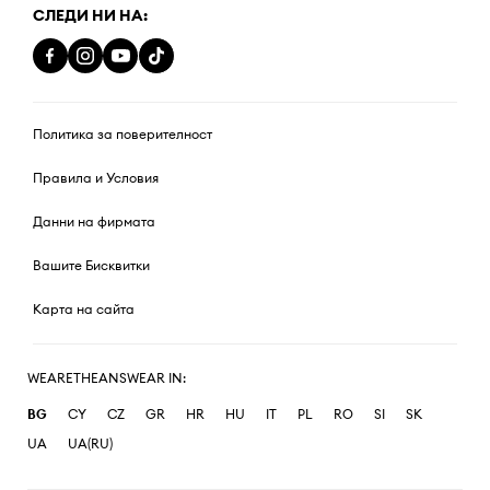
СЛЕДИ НИ НА:
Политика за поверителност
Правила и Условия
Данни на фирмата
Вашите Бисквитки
Карта на сайта
WEARETHEANSWEAR IN:
BG
CY
CZ
GR
HR
HU
IT
PL
RO
SI
SK
UA
UA(RU)