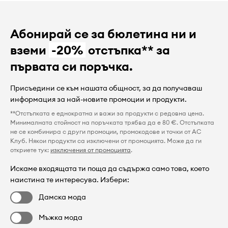
Абонирай се за бюлетина ни и
вземи
-20%
отстъпка** за
първата си поръчка.
Присъедини се към нашата общност, за да получаваш
информация за най-новите промоции и продукти.
**Отстъпката е еднократна и важи за продукти с редовна цена.
Минималната стойност на поръчката трябва да е 80 €. Отстъпката
не се комбинира с други промоции, промокодове и точки от AC
Клуб. Някои продукти са изключени от промоцията. Може да ги
откриете тук:
изключения от промоцията
.
Искаме входящата ти поща да съдържа само това, което
наистина те интересува. Избери:
Дамска мода
Мъжка мода