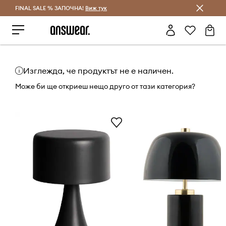
FINAL SALE % ЗАПОЧНА!
Спестявай с Answear Club
Виж тук
Изглежда, че продуктът не е наличен.
Може би ще откриеш нещо друго от тази категория?