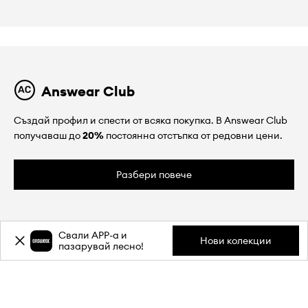
Answear Club
Създай профил и спести от всяка покупка. В Answear Club
получаваш до
20%
постоянна отстъпка от редовни цени.
Разбери повече
Свали APP-a и
Нови колекции
пазарувай лесно!
ЗА НАС