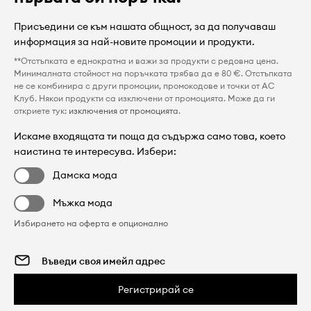
Присъедини се към нашата общност, за да получаваш
информация за най-новите промоции и продукти.
**Отстъпката е еднократна и важи за продукти с редовна цена.
Минималната стойност на поръчката трябва да е 80 €. Отстъпката
не се комбинира с други промоции, промокодове и точки от AC
Клуб. Някои продукти са изключени от промоцията. Може да ги
откриете тук:
изключения от промоцията
.
Искаме входящата ти поща да съдържа само това, което
наистина те интересува. Избери:
Дамска мода
Мъжка мода
Избирането на оферта е опционално
Регистрирай се