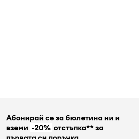
Абонирай се за бюлетина ни и
вземи
-20%
отстъпка** за
първата си поръчка.