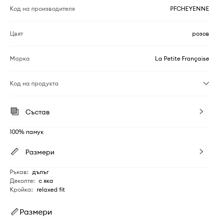
Код на производителя
PFCHEYENNE
Цвят
розов
Марка
La Petite Française
Код на продукта
Състав
100% памук
Размери
Ръкав
:
дълъг
Деколте
:
с яка
Кройка
:
relaxed fit
Размери