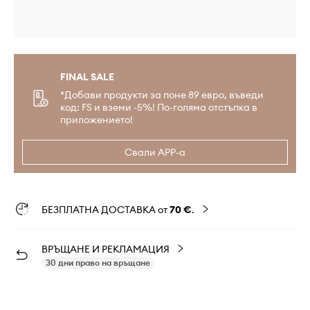
FINAL SALE
*Добави продукти за поне 89 евро, въведи
код: FS и вземи -5%! По-голяма отстъпка в
приложението!
Свали APP-а
БЕЗПЛАТНА ДОСТАВКА от
70 €
.
ВРЪЩАНЕ И РЕКЛАМАЦИЯ
30 дни право на връщане