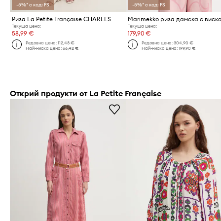
-5%* с код: FS
-5%* с код: FS
Риза La Petite Française CHARLES
Marimekko риза дамска с виск
Текуща цена:
Текуща цена:
58,99 €
179,90 €
Редовна цена:
112,43 €
Редовна цена:
304,90 €
Най-ниска цена:
66,42 €
Най-ниска цена:
199,90 €
Открий продукти от La Petite Française