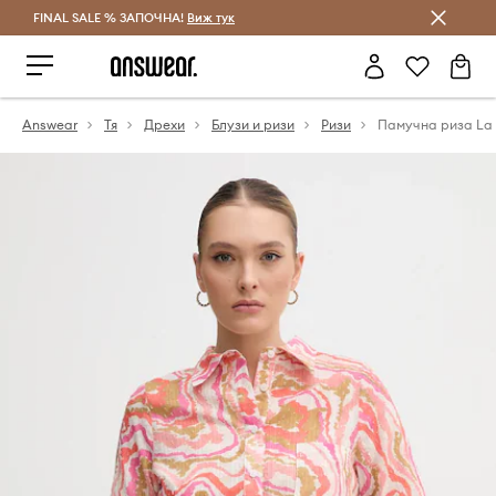
FINAL SALE % ЗАПОЧНА!
Спестявай с Answear Club
Виж тук
Answear
Тя
Дрехи
Блузи и ризи
Ризи