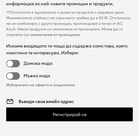
информация за най-новите промоции и продукти.
**Отстъпката е еднократна и важи за продукти с редовна цена.
Минималната стойност на поръчката трябва да е 80 €. Отстъпката
не се комбинира с други промоции, промокодове и точки от AC
Клуб. Някои продукти са изключени от промоцията. Може да ги
откриете тук:
изключения от промоцията
.
Искаме входящата ти поща да съдържа само това, което
наистина те интересува. Избери:
Дамска мода
Мъжка мода
Избирането на оферта е опционално
Регистрирай се