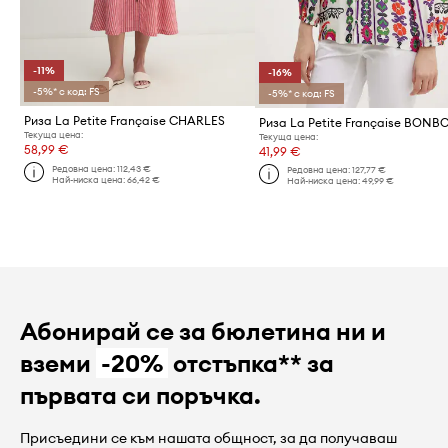
-11%
-16%
-5%* с код: FS
-5%* с код: FS
Риза La Petite Française CHARLES
Риза La Petite Française BONB
Текуща цена:
Текуща цена:
58,99 €
41,99 €
Редовна цена:
112,43 €
Редовна цена:
127,77 €
Най-ниска цена:
66,42 €
Най-ниска цена:
49,99 €
Абонирай се за бюлетина ни и
вземи
-20%
отстъпка** за
първата си поръчка.
Присъедини се към нашата общност, за да получаваш