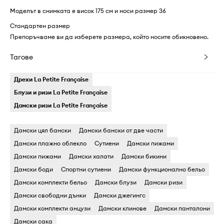
Моделът в снимката е висок 175 см и носи размер 36
Стандартен размер
Препоръчваме ви да изберете размера, който носите обикновено.
Тагове
Дрехи La Petite Française
Блузи и ризи La Petite Française
Дамски ризи La Petite Française
Дамски цял бански
Дамски бански oт две части
Дамски плажно облекло
Cутиени
Дамски пижами
Дамски пижами
Дамски халати
Дамски бикини
Дамски боди
Cпортни сутиени
Дамски функционално бельо
Дамски комплекти бельо
Дамски блузи
Дамски ризи
Дамски свободни дънки
Дамски джегингс
Дамски комплекти анцузи
Дамски клинове
Дамски панталони
Дамски сака