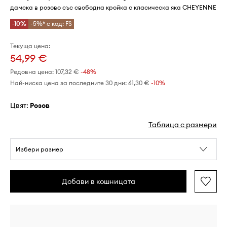
дамска в розово със свободна кройка с класическа яка CHEYENNE
-10%
-5%* с код: FS
Текуща цена:
54,99 €
Редовна цена:
107,32 €
-48%
Най-ниска цена за последните 30 дни:
61,30 €
 -10%
Цвят:
розов
Таблица с размери
Избери размер
Добави в кошницата