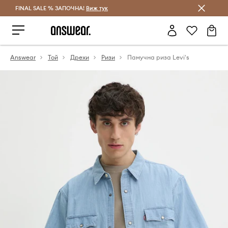
FINAL SALE % ЗАПОЧНА!
Спестявай с Answear Club
Виж тук
Answear
Той
Дрехи
Ризи
Памучна риза Levi's