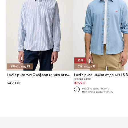
-15%
-25%* с код: FS
-5%* с код: FS
Levi's риза тип Оксфорд мъжка от памук BATTERY HOUSEMARK STANDARD
Текуща цена:
64,90 €
37,99 €
Редовна цена:
66,99 €
Най-ниска цена:
44,99 €