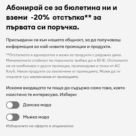
Абонирай се за бюлетина ни и
вземи
-20%
отстъпка** за
първата си поръчка.
Присъедини се към нашата общност, за да получаваш
информация за най-новите промоции и продукти.
**Отстъпката е еднократна и важи за продукти с редовна цена.
Минималната стойност на поръчката трябва да е 80 €. Отстъпката
не се комбинира с други промоции, промокодове и точки от AC
Клуб. Някои продукти са изключени от промоцията. Може да ги
откриете тук:
изключения от промоцията
.
Искаме входящата ти поща да съдържа само това, което
наистина те интересува. Избери:
Дамска мода
Мъжка мода
Избирането на оферта е опционално