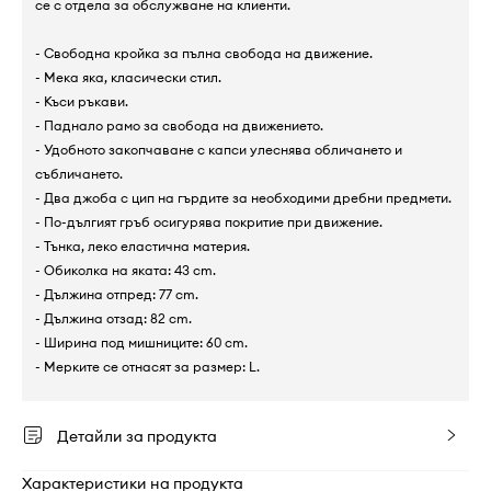
се с отдела за обслужване на клиенти.
- Свободна кройка за пълна свобода на движение.
- Мека яка, класически стил.
- Къси ръкави.
- Паднало рамо за свобода на движението.
- Удобното закопчаване с капси улеснява обличането и
събличането.
- Два джоба с цип на гърдите за необходими дребни предмети.
- По-дългият гръб осигурява покритие при движение.
- Тънка, леко еластична материя.
- Обиколка на яката: 43 cm.
- Дължина отпред: 77 cm.
- Дължина отзад: 82 cm.
- Ширина под мишниците: 60 cm.
- Мерките се отнасят за размер: L.
Детайли за продукта
Характеристики на продукта