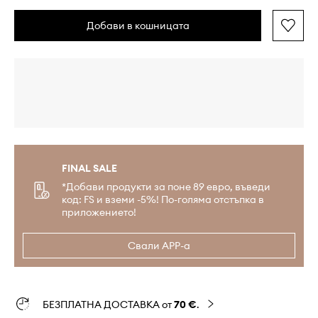
Добави в кошницата
FINAL SALE
*Добави продукти за поне 89 евро, въведи
код: FS и вземи -5%! По-голяма отстъпка в
приложението!
Свали APP-а
БЕЗПЛАТНА ДОСТАВКА от
70 €
.