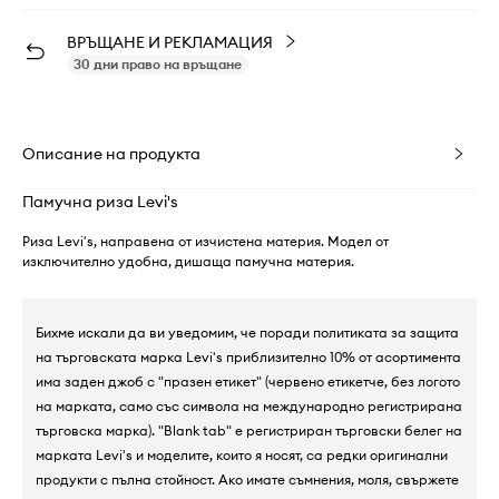
ВРЪЩАНЕ И РЕКЛАМАЦИЯ
30 дни право на връщане
Описание на продукта
Памучна риза Levi's
Риза Levi's, направена от изчистена материя. Модел от
изключително удобна, дишаща памучна материя.
Бихме искали да ви уведомим, че поради политиката за защита
на търговската марка Levi's приблизително 10% от асортимента
има заден джоб с "празен етикет" (червено етикетче, без логото
на марката, само със символа на международно регистрирана
търговска марка). "Blank tab" е регистриран търговски белег на
марката Levi's и моделите, които я носят, са редки оригинални
продукти с пълна стойност. Ако имате съмнения, моля, свържете