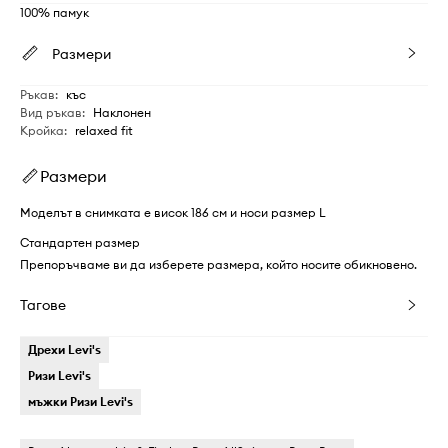
100% памук
Размери
Ръкав
:
къс
Вид ръкав
:
Наклонен
Кройка
:
relaxed fit
Размери
Моделът в снимката е висок 186 см и носи размер L
Стандартен размер
Препоръчваме ви да изберете размера, който носите обикновено.
Тагове
Дрехи Levi's
Ризи Levi's
мъжки Ризи Levi's