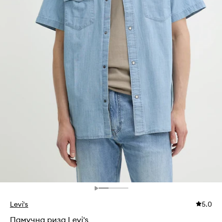
Levi's
5.0
Памучна риза Levi's