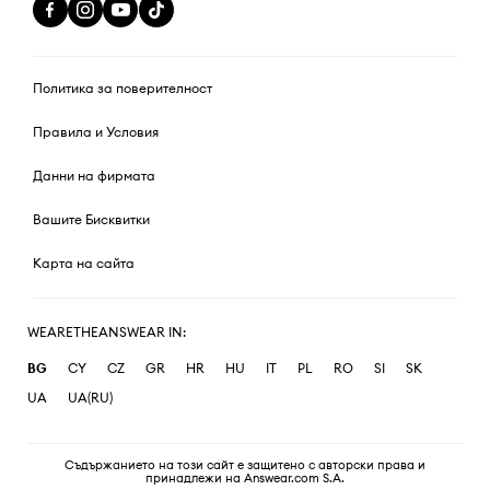
Политика за поверителност
Правила и Условия
Данни на фирмата
Вашите Бисквитки
Карта на сайта
WEARETHEANSWEAR IN:
BG
CY
CZ
GR
HR
HU
IT
PL
RO
SI
SK
UA
UA(RU)
Съдържанието на този сайт е защитено с авторски права и
принадлежи на Answear.com S.A.