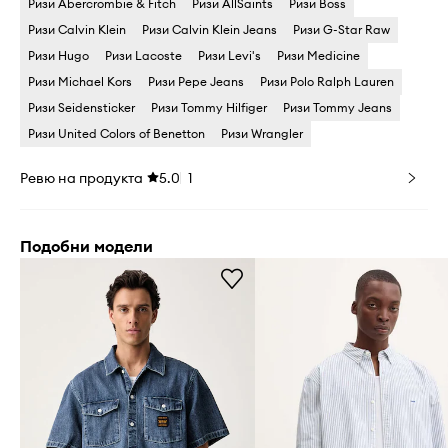
Ризи Abercrombie & Fitch
Ризи AllSaints
Ризи Boss
Ризи Calvin Klein
Ризи Calvin Klein Jeans
Ризи G-Star Raw
Ризи Hugo
Ризи Lacoste
Ризи Levi's
Ризи Medicine
Ризи Michael Kors
Ризи Pepe Jeans
Ризи Polo Ralph Lauren
Ризи Seidensticker
Ризи Tommy Hilfiger
Ризи Tommy Jeans
Ризи United Colors of Benetton
Ризи Wrangler
Ревю на продукта
5.0
1
Подобни модели