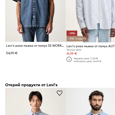
-10%
-5%* с код: FS
Levi's риза мъжка от памук SS WORKER - WW x WORKWEAR
Текуща цена:
54,90 €
41,99 €
Редовна цена:
71,53 €
Най-ниска цена:
46,99 €
Открий продукти от Levi's