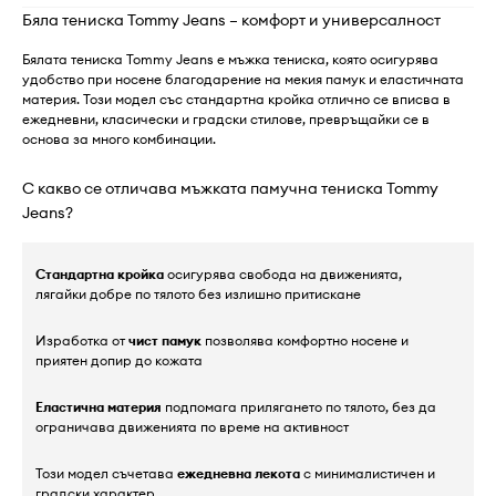
Бяла тениска Tommy Jeans – комфорт и универсалност
Бялата тениска Tommy Jeans е мъжка тениска, която осигурява
удобство при носене благодарение на мекия памук и еластичната
материя. Този модел със стандартна кройка отлично се вписва в
ежедневни, класически и градски стилове, превръщайки се в
основа за много комбинации.
С какво се отличава мъжката памучна тениска Tommy
Jeans?
Стандартна кройка
осигурява свобода на движенията,
лягайки добре по тялото без излишно притискане
Изработка от
чист памук
позволява комфортно носене и
приятен допир до кожата
Еластична материя
подпомага прилягането по тялото, без да
ограничава движенията по време на активност
Този модел съчетава
ежедневна лекота
с минималистичен и
градски характер