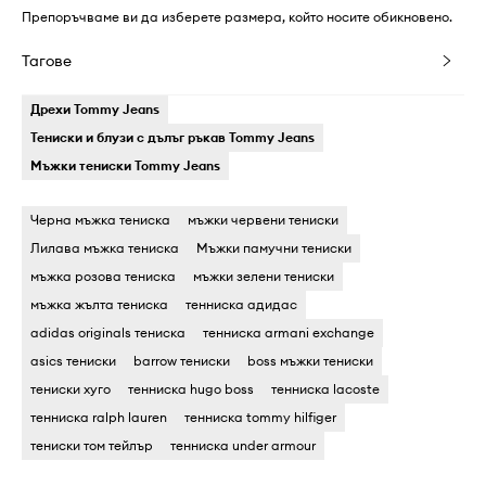
Препоръчваме ви да изберете размера, който носите обикновено.
Тагове
Дрехи Tommy Jeans
Тениски и блузи с дълъг ръкав Tommy Jeans
Мъжки тениски Tommy Jeans
Черна мъжка тениска
мъжки червени тениски
Лилава мъжка тениска
Мъжки памучни тениски
мъжка розова тениска
мъжки зелени тениски
мъжка жълта тениска
тенниска адидас
adidas originals тениска
тенниска armani exchange
asics тениски
barrow тениски
boss мъжки тениски
тениски хуго
тенниска hugo boss
тенниска lacoste
тенниска ralph lauren
тенниска tommy hilfiger
тениски том тейлър
тенниска under armour