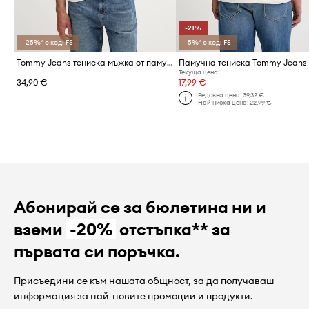
-21%
-25%* с код: FS
-5%* с код: FS
Tommy Jeans тениска мъжка от памук
Памучна тениска Tommy Jeans
Текуща цена:
34,90 €
17,99 €
Редовна цена:
39,32 €
Най-ниска цена:
22,99 €
Абонирай се за бюлетина ни и
вземи
-20%
отстъпка** за
първата си поръчка.
Присъедини се към нашата общност, за да получаваш
информация за най-новите промоции и продукти.