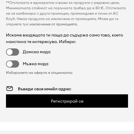
**Отстъпката е еднократна и важи за продукти с редовна цена.
Минималната стойност на поръчката трябва да е 80 €. Отстъпката
не се комбинира с други промоции, промокодове и точки от AC
Клуб. Някои продукти са изключени от промоцията. Може да ги
откриете тук:
изключения от промоцията
.
Искаме входящата ти поща да съдържа само това, което
наистина те интересува. Избери:
Дамска мода
Мъжка мода
Избирането на оферта е опционално
Регистрирай се