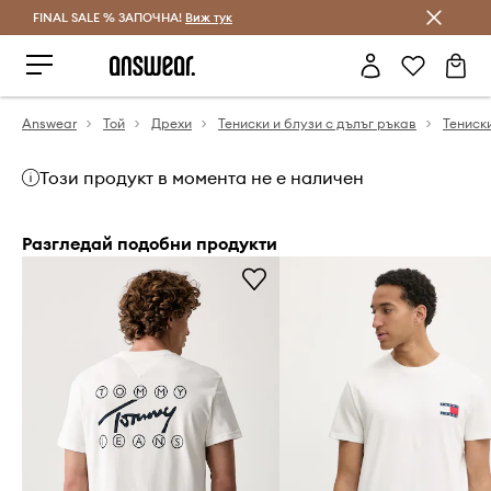
FINAL SALE % ЗАПОЧНА!
Спестявай с Answear Club
Виж тук
Answear
Той
Дрехи
Тениски и блузи с дълъг ръкав
Тениск
Този продукт в момента не е наличен
Разгледай подобни продукти