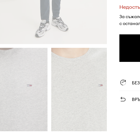
Недостъ
За съжал
с остана
БЕ
ВР