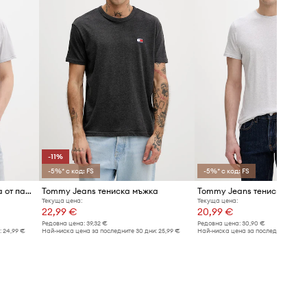
-11%
-5%* с код: FS
-5%* с код: FS
Tommy Jeans тениска мъжка от памук
Tommy Jeans тениска мъжка
Текуща цена:
Текуща цена:
22,99 €
20,99 €
Редовна цена:
39,32 €
Редовна цена:
30,90 €
:
24,99 €
Най-ниска цена за последните 30 дни:
25,99 €
Най-ниска цена за последните 30 дн