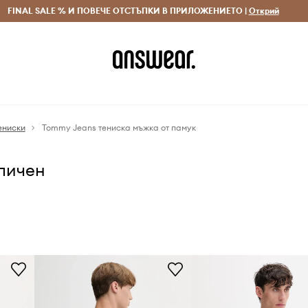
 и връщане за поръчки над 70 EUR
FINAL SALE % И ПОВЕЧЕ ОТСТЪПКИ В ПРИЛОЖЕНИЕТО |
Доставка 1-5 дни
Открий
Сп
ениски
Tommy Jeans тениска мъжка от памук
аличен