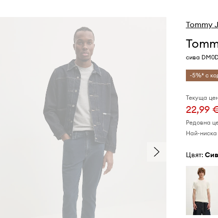
Tommy J
Tommy
сива DM0D
-5%* с ко
Текуща цен
22,99 
Редовна ц
Най-ниска 
Цвят:
си