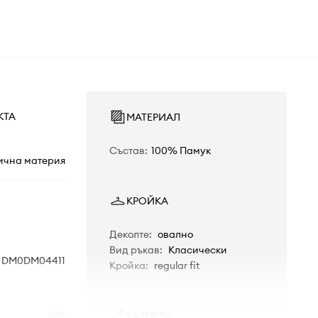
КТА
МАТЕРИАЛ
Състав
:
100% Памук
ична материя
КРОЙКА
Деколте
:
овално
Вид ръкав
:
Класически
DM0DM04411
Кройка
:
regular fit
038
РАЗМЕРИ