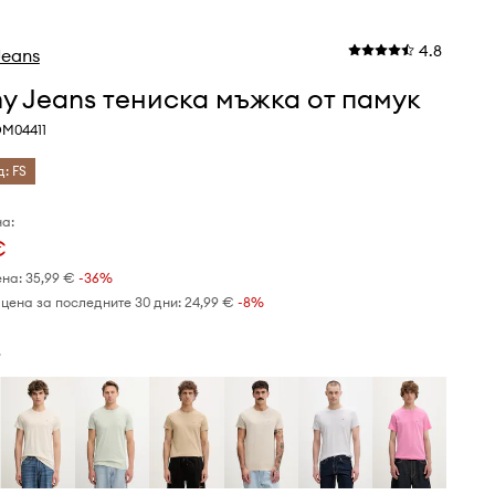
4.8
eans
 Jeans тениска мъжка от памук
M04411
д: FS
а:
€
ена:
35,99 €
-36%
цена за последните 30 дни:
24,99 €
 -8%
в