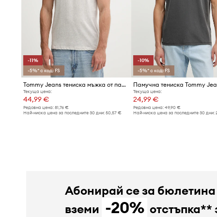
-11%
-10%
-5%* с код: FS
-5%* с код: FS
Tommy Jeans тениска мъжка от памук 3 броя
Памучна тениска Tommy Jea
Текуща цена:
Текуща цена:
44,99 €
24,99 €
Редовна цена:
81,76 €
Редовна цена:
49,90 €
Най-ниска цена за последните 30 дни:
50,57 €
Най-ниска цена за последните 30 дни:
Абонирай се за бюлетина
-20%
вземи
отстъпка** 