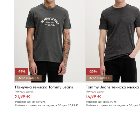
-15%
-23%
-5%* с код: FS
-5%* с код: FS
Памучна тениска Tommy Jeans
Tommy Jeans тениска мъжка
Текуща цена:
Текуща цена:
21,99 €
15,99 €
Редовна цена:
43,92 €
Редовна цена:
25,90 €
Най-ниска цена за последните 30 дни:
25,99 €
Най-ниска цена за последните 30 дни: