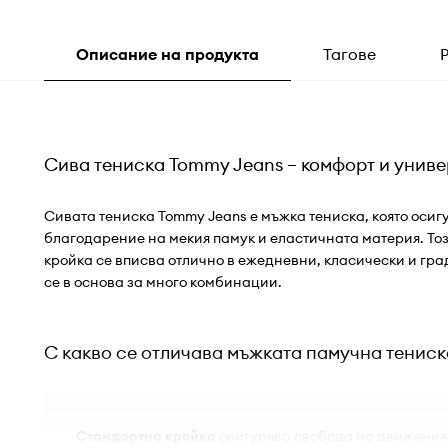
Описание на продукта
Тагове
Сива тениска Tommy Jeans – комфорт и унив
Сивата тениска Tommy Jeans е мъжка тениска, която осиг
благодарение на мекия памук и еластичната материя. То
кройка се вписва отлично в ежедневни, класически и гр
се в основа за много комбинации.
С какво се отличава мъжката памучна тенис
Стандартна кройка
осигурява свобода на движеният