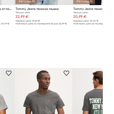
-5%* с код: FS
-5%* с код: FS
Tommy Jeans тениска мъжка от памук
Tommy Jeans тениска мъжка
Текуща цена:
Текуща цена:
22,99 €
20,99 €
Редовна цена:
39,32 €
Редовна цена:
30,90 €
:
24,99 €
Най-ниска цена за последните 30 дни:
25,99 €
Най-ниска цена за последните 30 дн