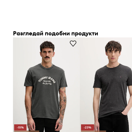
тялото без излишно пристягане
Изработка от
чист памук
позволява комфортно носене
допир с кожата
Разгледай подобни продукти
Еластична материя
подпомага прилягането към тялото
ограничава движенията по време на активност
Този модел съчетава
ежедневна свобода
с минимали
характер
Разполага с
обло деколте
, което се представя естети
добавяйки класически завършек
Гладка текстура
на материята подчертава минимали
улеснявайки комбинирането с други дрехи
-15%
-23%