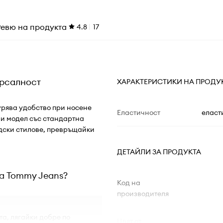
Ревю на продукта
4.8
17
ерсалност
ХАРАКТЕРИСТИКИ НА ПРОДУ
урява удобство при носене
Еластичност
еласт
зи модел със стандартна
адски стилове, превръщайки
ДЕТАЙЛИ ЗА ПРОДУКТА
ка Tommy Jeans?
Код на
производителя
а, лягайки добре по
Цвят от