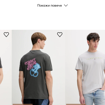
производителя
Покажи повече
 и е приятна на
Цвят
, без да
Марка
Код на продукта
стичен и градски
чно на шията,
стичния дизайн,