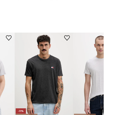
Стандартен размер
Препоръчваме ви да изберете
сив
размера, който носите обикновено.
Таблица с размери
Tommy Jeans
-11%