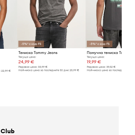
-5%* с код: FS
-5%* с код: FS
Тениска Tommy Jeans
Памучна тениска Tommy J
Текуща цена:
Текуща цена:
24,99 €
19,99 €
Редовна цена:
33,99 €
Редовна цена:
39,32 €
Най-ниска цена за последните 30 дни:
25,99 €
Най-ниска цена за последните 30 дн
:
22,99 €
 Club