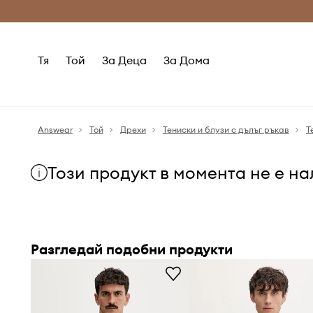
Само оригинални продукти
Безплатни доставка
Тя
Той
За Деца
За Дома
Answear
Той
Дрехи
Тениски и блузи с дълъг ръкав
Т
Този продукт в момента не е н
Разгледай подобни продукти