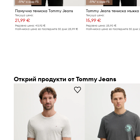
-5%* с код: FS
-5%* с код: FS
Памучна тениска Tommy Jeans
Tommy Jeans тениска мъжка
Текуща цена:
Текуща цена:
21,99 €
15,99 €
Редовна цена:
43,92 €
Редовна цена:
25,90 €
Най-ниска цена за последните 30 дни:
25,99 €
Най-ниска цена за последните 30 дни:
Открий продукти от Tommy Jeans