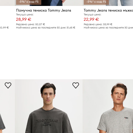
-5%* с код: FS
-5%* с код: FS
Памучна тениска Tommy Jeans
Текуща цена:
Текуща цена:
28,99 €
22,99 €
Редовна цена:
50,57 €
Редовна цена:
33,99 €
20,99 €
Най-ниска цена за последните 30 дни:
31,65 €
Най-ниска цена за последните 30 дни