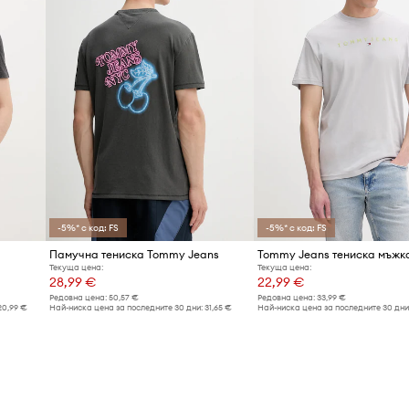
-5%* с код: FS
-5%* с код: FS
Памучна тениска Tommy Jeans
Текуща цена:
Текуща цена:
28,99 €
22,99 €
Редовна цена:
50,57 €
Редовна цена:
33,99 €
20,99 €
Най-ниска цена за последните 30 дни:
31,65 €
Най-ниска цена за последните 30 дни