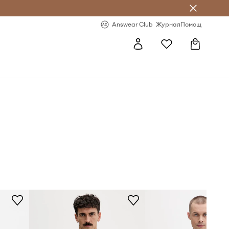
естявай с Answear Club
-20% за първа поръчка
Answear Club
Журнал
Помощ