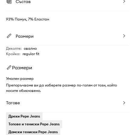
Състав
93% Памук, 7% Еластан
Размери
Деколте
:
овално
Кройка
:
regular fit
Размери
Умален размер
Препоръчваме ви да изберете размер по-голям от този, който
носите обикновено.
Тагове
Дрехи Pepe Jeans
Топове и тениски Pepe Jeans
Дамски тениски Pepe Jeans