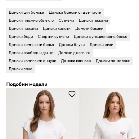
Дамски цял бански
Дамски бански oт две части
Дамски плажно облекло
Cутиени
Дамски пижами
Дамски пижами
Дамски халати
Дамски бикини
Дамски боди
Cпортни сутиени
Дамски функционално бельо
Дамски комплекти бельо
Дамски блузи
Дамски ризи
Дамски свободни дънки
Дамски джегингс
Дамски комплекти анцузи
Дамски клинове
Дамски панталони
Дамски сака
Подобни модели