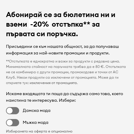
Абонирай се за бюлетина ни и
вземи
-20%
отстъпка** за
първата си поръчка.
Присъедини се към нашата общност, за да получаваш
информация за най-новите промоции и продукти.
**Отстъпката е еднократна и важи за продукти с редовна цена.
Минималната стойност на поръчката трябва да е 80 €. Отстъпката
не се комбинира с други промоции, промокодове и точки от AC
Клуб. Някои продукти са изключени от промоцията. Може да ги
откриете тук:
изключения от промоцията
.
Искаме входящата ти поща да съдържа само това, което
наистина те интересува. Избери:
Дамска мода
Мъжка мода
Избирането на оферта е опционално