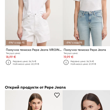
-5%* с код: FS
-5%* с код: FS
Памучна тениска Pepe Jeans VIRGINIA
Памучна тениска Pepe Jeans
Текуща цена:
Текуща цена:
18,99 €
19,99 €
Редовна цена:
36,76 €
Редовна цена:
36,76 €
Най-ниска цена:
20,99 €
Най-ниска цена:
21,99 €
Открий продукти от Pepe Jeans