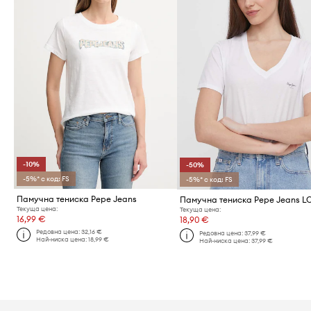
-10%
-50%
-5%* с код: FS
-5%* с код: FS
Памучна тениска Pepe Jeans
Текуща цена:
Текуща цена:
16,99 €
18,90 €
Редовна цена:
32,16 €
Редовна цена:
37,99 €
Най-ниска цена:
18,99 €
Най-ниска цена:
37,99 €