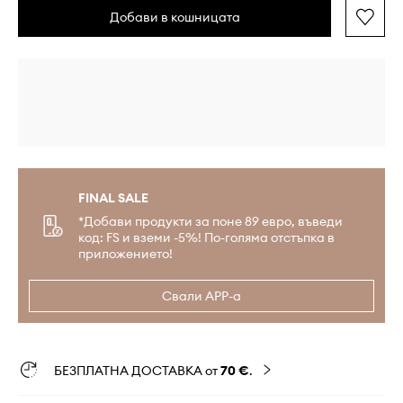
Добави в кошницата
FINAL SALE
*Добави продукти за поне 89 евро, въведи
код: FS и вземи -5%! По-голяма отстъпка в
приложението!
Свали APP-а
БЕЗПЛАТНА ДОСТАВКА от
70 €
.