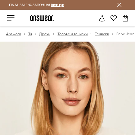
FINAL SALE % ЗАПОЧНА!
Спестявай с Answear Club
Виж тук
Answear
Тя
Дрехи
Топове и тениски
Тениски