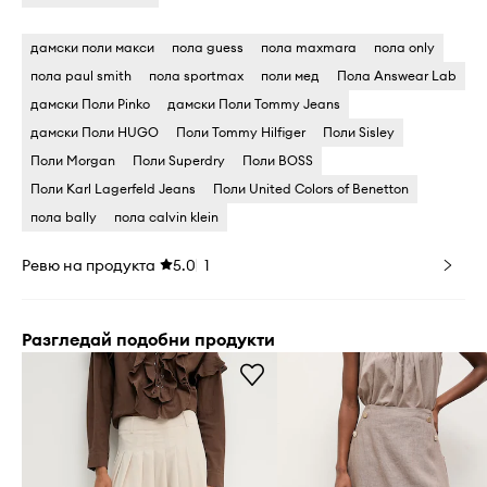
дамски поли макси
пола guess
пола maxmara
пола only
пола paul smith
пола sportmax
поли мед
Пола Answear Lab
дамски Поли Pinko
дамски Поли Tommy Jeans
дамски Поли HUGO
Поли Tommy Hilfiger
Поли Sisley
Поли Morgan
Поли Superdry
Поли BOSS
Поли Karl Lagerfeld Jeans
Поли United Colors of Benetton
пола bally
пола calvin klein
Ревю на продукта
5.0
1
Разгледай подобни продукти