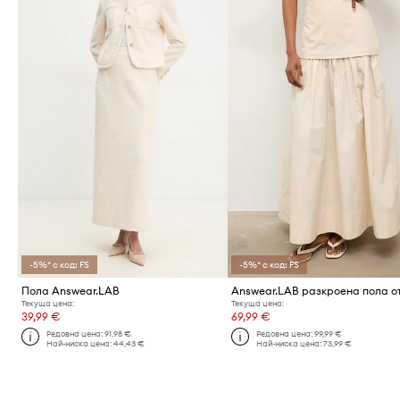
-5%* с код: FS
-5%* с код: FS
Пола Answear.LAB
Текуща цена:
Текуща цена:
39,99 €
69,99 €
Редовна цена:
91,98 €
Редовна цена:
99,99 €
Най-ниска цена:
44,43 €
Най-ниска цена:
73,99 €