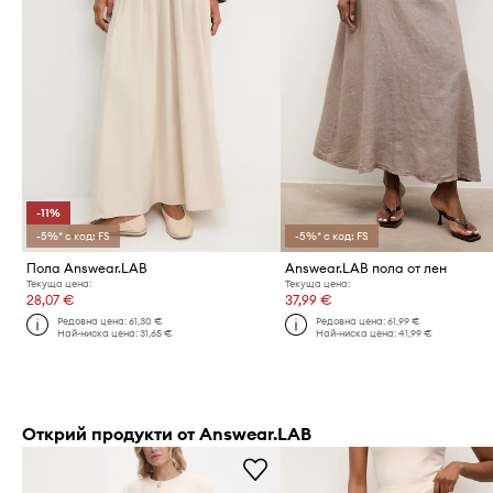
-11%
-5%* с код: FS
-5%* с код: FS
Пола Answear.LAB
Answear.LAB пола от лен
Текуща цена:
Текуща цена:
28,07 €
37,99 €
Редовна цена:
61,30 €
Редовна цена:
61,99 €
Най-ниска цена:
31,65 €
Най-ниска цена:
41,99 €
Открий продукти от Answear.LAB