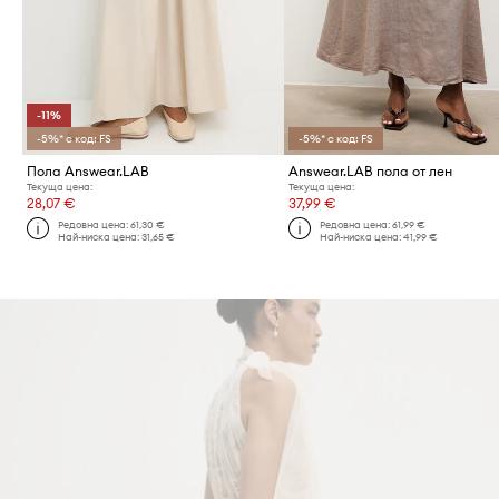
-11%
-5%* с код: FS
-5%* с код: FS
Пола Answear.LAB
Answear.LAB пола от лен
Текуща цена:
Текуща цена:
28,07 €
37,99 €
Редовна цена:
61,30 €
Редовна цена:
61,99 €
Най-ниска цена:
31,65 €
Най-ниска цена:
41,99 €