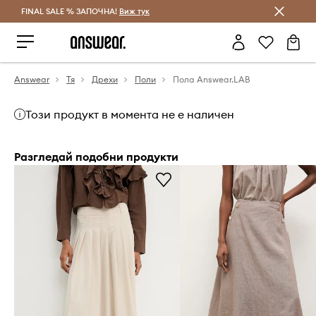
FINAL SALE % ЗАПОЧНА!
Спестявай с Answear Club
Виж тук
Answear
Тя
Дрехи
Поли
Пола Answear.LAB
Този продукт в момента не е наличен
Разгледай подобни продукти