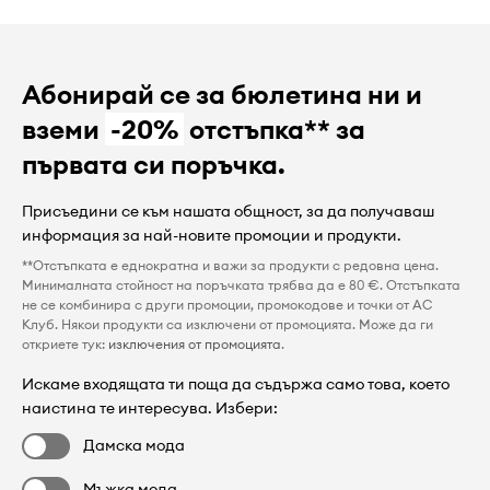
Абонирай се за бюлетина ни и
вземи
-20%
отстъпка** за
първата си поръчка.
Присъедини се към нашата общност, за да получаваш
информация за най-новите промоции и продукти.
**Отстъпката е еднократна и важи за продукти с редовна цена.
Минималната стойност на поръчката трябва да е 80 €. Отстъпката
не се комбинира с други промоции, промокодове и точки от AC
Клуб. Някои продукти са изключени от промоцията. Може да ги
откриете тук:
изключения от промоцията
.
Искаме входящата ти поща да съдържа само това, което
наистина те интересува. Избери:
Дамска мода
Мъжка мода