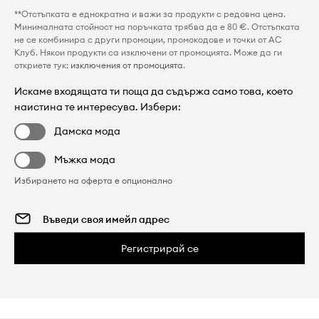
**Отстъпката е еднократна и важи за продукти с редовна цена.
Минималната стойност на поръчката трябва да е 80 €. Отстъпката
не се комбинира с други промоции, промокодове и точки от AC
Клуб. Някои продукти са изключени от промоцията. Може да ги
откриете тук:
изключения от промоцията
.
Искаме входящата ти поща да съдържа само това, което
наистина те интересува. Избери:
Дамска мода
Мъжка мода
Избирането на оферта е опционално
Регистрирай се