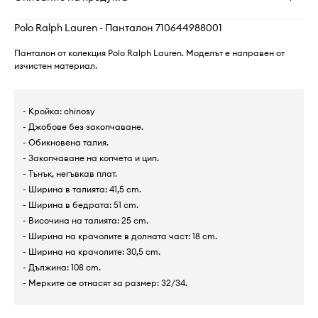
Polo Ralph Lauren - Панталон 710644988001
Панталон от колекция Polo Ralph Lauren. Моделът е направен от
изчистен материал.
- Кройка: chinosy
- Джобове без закопчаване.
- Обикновена талия.
- Закопчаване на копчета и цип.
- Тънък, негъвкав плат.
- Ширина в талията: 41,5 cm.
- Ширина в бедрата: 51 cm.
- Височина на талията: 25 cm.
- Ширина на крачолите в долната част: 18 cm.
- Ширина на крачолите: 30,5 cm.
- Дължина: 108 cm.
- Мерките се отнасят за размер: 32/34.