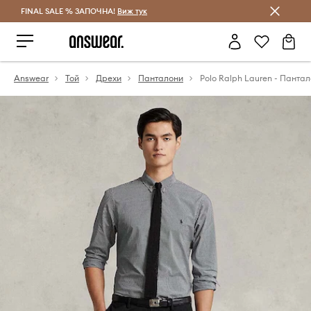
FINAL SALE % ЗАПОЧНА!
Спестявай с Answear Club
Виж тук
Answear
Той
Дрехи
Панталони