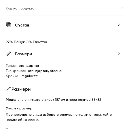
Код на продукта
Състав
97% Памук, 3% Еластан
Размери
Талия
:
стандартна
Тип крачол
:
стандартен, стеснен
Кройка
:
regular fit
Размери
Моделът в снимката е висок 187 см и носи размер 33/32
Умален размер
Препоръчваме ви да изберете размер по-голям от този, който
носите обикновено.