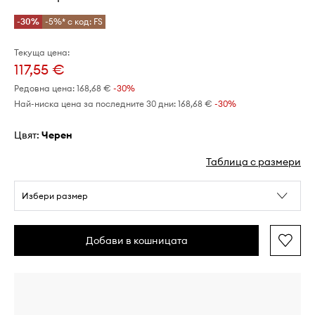
-30%
-5%* с код: FS
Текуща цена:
117,55 €
Редовна цена:
168,68 €
-30%
Най-ниска цена за последните 30 дни:
168,68 €
 -30%
Цвят:
черен
Таблица с размери
Избери размер
Добави в кошницата