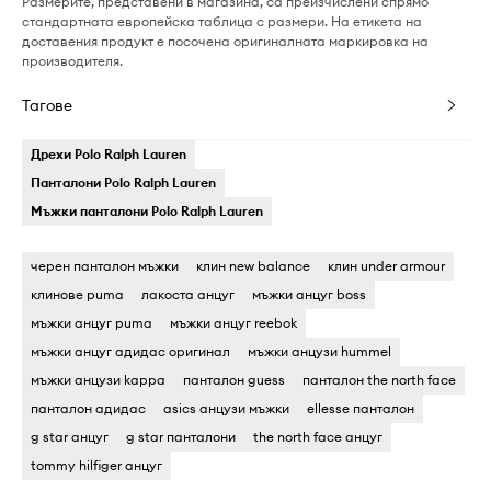
Размерите, представени в магазина, са преизчислени спрямо
стандартната европейска таблица с размери. На етикета на
доставения продукт е посочена оригиналната маркировка на
производителя.
Тагове
Дрехи Polo Ralph Lauren
Панталони Polo Ralph Lauren
Мъжки панталони Polo Ralph Lauren
черен панталон мъжки
клин new balance
клин under armour
клинове puma
лакоста анцуг
мъжки анцуг boss
мъжки анцуг puma
мъжки анцуг reebok
мъжки анцуг адидас оригинал
мъжки анцузи hummel
мъжки анцузи kappa
панталон guess
панталон the north face
панталон адидас
asics анцузи мъжки
ellesse панталон
g star анцуг
g star панталони
the north face анцуг
tommy hilfiger анцуг