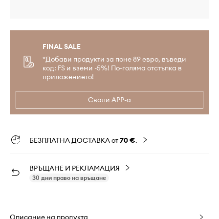
FINAL SALE
*Добави продукти за поне 89 евро, въведи
код: FS и вземи -5%! По-голяма отстъпка в
приложението!
Свали APP-а
БЕЗПЛАТНА ДОСТАВКА от
70 €
.
ВРЪЩАНЕ И РЕКЛАМАЦИЯ
30 дни право на връщане
Описание на продукта