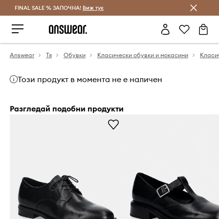
FINAL SALE % ЗАПОЧНА!
Спестявай с Answear Club
Виж тук
Answear
Тя
Обувки
Класически обувки и мокасини
Класи
Този продукт в момента не е наличен
Разгледай подобни продукти