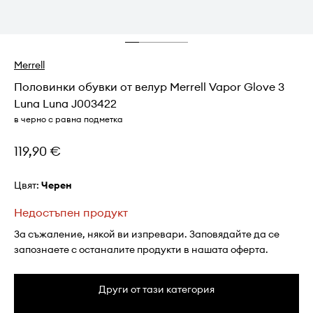
Merrell
Половинки обувки от велур Merrell Vapor Glove 3
Luna Luna J003422
в черно с равна подметка
119,90 €
Цвят:
черен
Недостъпен продукт
За съжаление, някой ви изпревари. Заповядайте да се
запознаете с останалите продукти в нашата оферта.
Други от тази категория