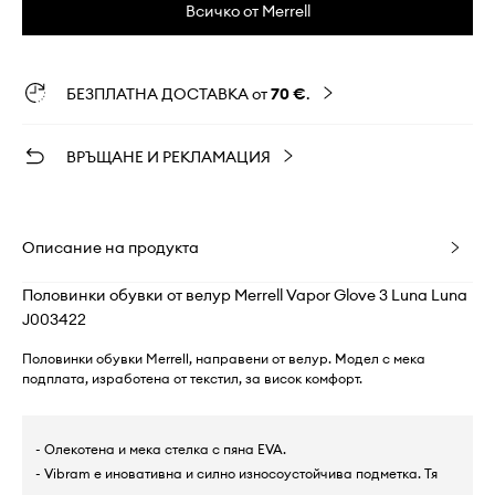
Всичко от Merrell
БЕЗПЛАТНА ДОСТАВКА от
70 €
.
ВРЪЩАНЕ И РЕКЛАМАЦИЯ
Описание на продукта
Половинки обувки от велур Merrell Vapor Glove 3 Luna Luna
J003422
Половинки обувки Merrell, направени от велур. Модел с мека
подплата, изработена от текстил, за висок комфорт.
- Олекотена и мека стелка с пяна EVA.
- Vibram е иновативна и силно износоустойчива подметка. Тя