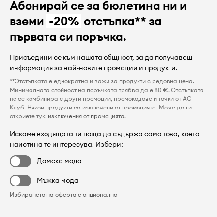
Абонирай се за бюлетина ни и
вземи
-20%
отстъпка** за
първата си поръчка.
Присъедини се към нашата общност, за да получаваш
информация за най-новите промоции и продукти.
**Отстъпката е еднократна и важи за продукти с редовна цена.
Минималната стойност на поръчката трябва да е 80 €. Отстъпката
не се комбинира с други промоции, промокодове и точки от AC
Клуб. Някои продукти са изключени от промоцията. Може да ги
откриете тук:
изключения от промоцията
.
Искаме входящата ти поща да съдържа само това, което
наистина те интересува. Избери:
Дамска мода
Мъжка мода
Избирането на оферта е опционално