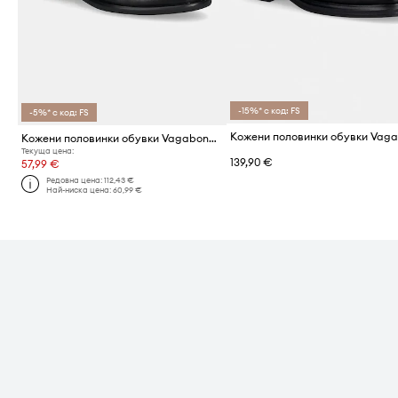
-15%* с код: FS
-5%* с код: FS
Кожени половинки обувки Vagabond Shoemakers HEIDI
Текуща цена:
139,90 €
57,99 €
Редовна цена:
112,43 €
Най-ниска цена:
60,99 €