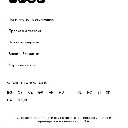
Политика за поверителност
Правила и Условия
Данни на фирмата
Вашите Бисквитки
Карта на сайта
WEARETHEANSWEAR IN:
BG
CY
CZ
GR
HR
HU
IT
PL
RO
SI
SK
UA
UA(RU)
Съдържанието на този сайт е защитено с авторски права и
принадлежи на Answear.com S.A.