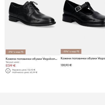
-15%* с код: FS
-5%* с код: FS
Кожени половинки обувки Vagabond Shoemakers HEIDI
Текуща цена:
139,90 €
57,99 €
Редовна цена:
112,43 €
Най-ниска цена:
60,99 €