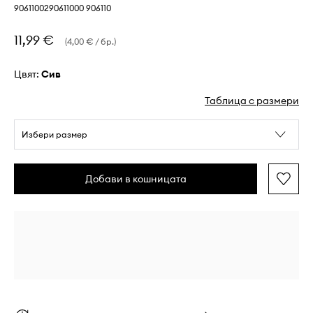
9061100290611000 906110
11,99 €
(4,00 € / бр.)
Цвят:
сив
Таблица с размери
Избери размер
Добави в кошницата