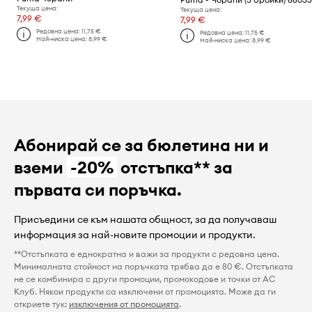
Текуща цена:
Текуща цена:
7,99 €
7,99 €
Редовна цена:
11,75 €
Редовна цена:
11,75 €
Най-ниска цена:
8,99 €
Най-ниска цена:
8,99 €
Абонирай се за бюлетина ни и
вземи
-20%
отстъпка** за
първата си поръчка.
Присъедини се към нашата общност, за да получаваш
информация за най-новите промоции и продукти.
**Отстъпката е еднократна и важи за продукти с редовна цена.
Минималната стойност на поръчката трябва да е 80 €. Отстъпката
не се комбинира с други промоции, промокодове и точки от AC
Клуб. Някои продукти са изключени от промоцията. Може да ги
откриете тук:
изключения от промоцията
.