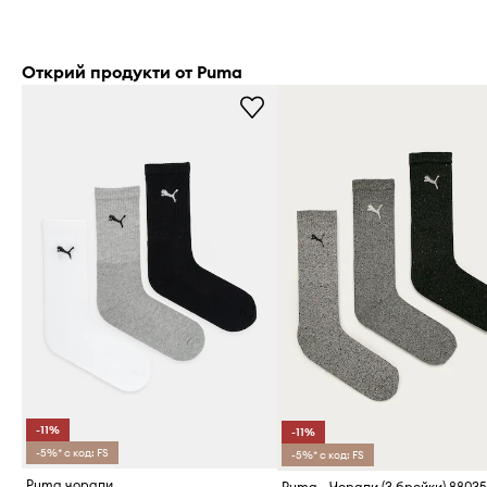
Открий продукти от Puma
-11%
-11%
-5%* с код: FS
-5%* с код: FS
Puma чорапи