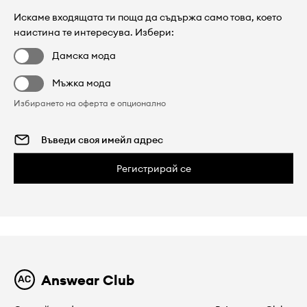
Искаме входящата ти поща да съдържа само това, което
наистина те интересува. Избери:
Дамска мода
Мъжка мода
Избирането на оферта е опционално
Регистрирай се
Answear Club