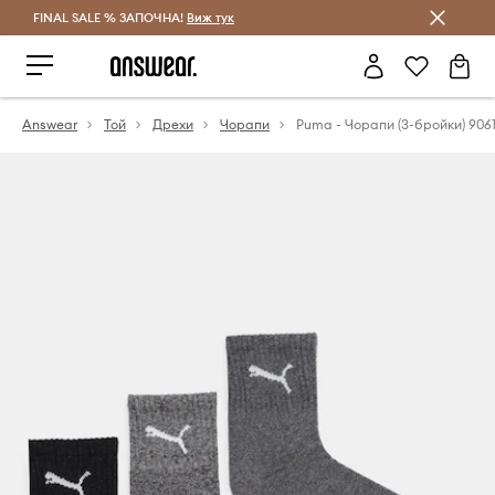
FINAL SALE % ЗАПОЧНА!
Спестявай с Answear Club
Виж тук
Answear
Той
Дрехи
Чорапи