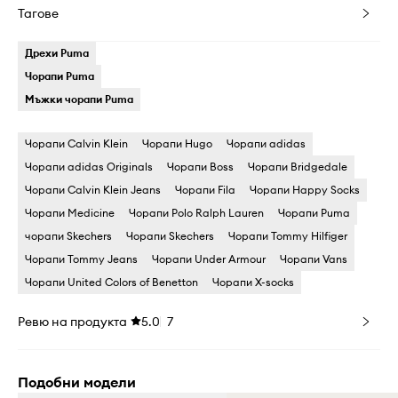
Тагове
Дрехи Puma
Чорапи Puma
Мъжки чорапи Puma
Чорапи Calvin Klein
Чорапи Hugo
Чорапи adidas
Чорапи adidas Originals
Чорапи Boss
Чорапи Bridgedale
Чорапи Calvin Klein Jeans
Чорапи Fila
Чорапи Happy Socks
Чорапи Medicine
Чорапи Polo Ralph Lauren
Чорапи Puma
чорапи Skechers
Чорапи Skechers
Чорапи Tommy Hilfiger
Чорапи Tommy Jeans
Чорапи Under Armour
Чорапи Vans
Чорапи United Colors of Benetton
Чорапи X-socks
Ревю на продукта
5.0
7
Подобни модели