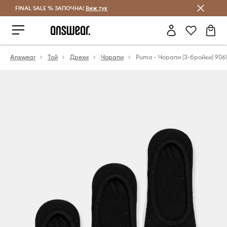
FINAL SALE % ЗАПОЧНА!
Спестявай с Answear Club
Виж тук
Answear
Той
Дрехи
Чорапи