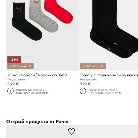
-24%
-5%* с код: FS
-5%* с код: FS
Puma - Чорапи (3-бройки) 906110
Tommy Hilfiger чорапи мъжки с
Текуща цена:
Текуща цена:
8,99 €
9,99 €
Редовна цена:
11,90 €
Редовна цена:
13,90 €
Най-ниска цена:
11,90 €
Най-ниска цена:
10,99 €
Открий продукти от Puma