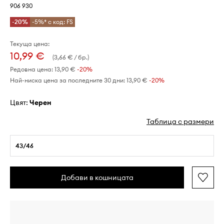
906 930
-20%
-5%* с код: FS
Текуща цена:
10,99 €
(3,66 € / бр.)
Редовна цена:
13,90 €
-20%
Най-ниска цена за последните 30 дни:
13,90 €
 -20%
Цвят:
черен
Таблица с размери
43/46
Добави в кошницата