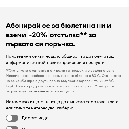
Абонирай се за бюлетина ни и
вземи
-20%
отстъпка** за
първата си поръчка.
Присъедини се към нашата общност, за да получаваш
информация за най-новите промоции и продукти.
**Отстъпката е еднократна и важи за продукти с редовна цена.
Минималната стойност на поръчката трябва да е 80 €. Отстъпката
не се комбинира с други промоции, промокодове и точки от AC
Клуб. Някои продукти са изключени от промоцията. Може да ги
откриете тук:
изключения от промоцията
.
Искаме входящата ти поща да съдържа само това, което
наистина те интересува. Избери:
Дамска мода