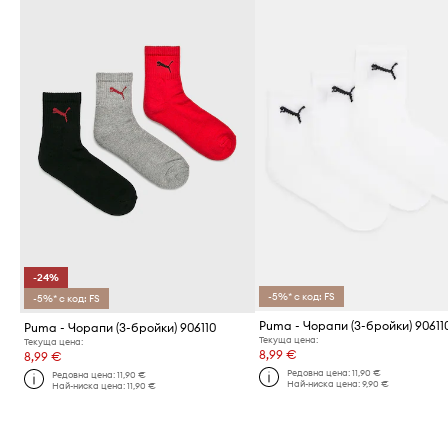
-24%
-5%* с код: FS
-5%* с код: FS
Puma - Чорапи (3-бройки) 906110
Текуща цена:
Текуща цена:
8,99 €
8,99 €
Редовна цена:
11,90 €
Редовна цена:
11,90 €
Най-ниска цена:
9,90 €
Най-ниска цена:
11,90 €