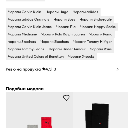
Чорапи Calvin Klein
Чорапи Hugo
Чорапи adidas
Чорапи adidas Originals
Чорапи Boss
Чорапи Bridgedale
Чорапи Calvin Klein Jeans
Чорапи Fila
Чорапи Happy Socks
Чорапи Medicine
Чорапи Polo Ralph Lauren
Чорапи Puma
чорапи Skechers
Чорапи Skechers
Чорапи Tommy Hilfiger
Чорапи Tommy Jeans
Чорапи Under Armour
Чорапи Vans
Чорапи United Colors of Benetton
Чорапи X-socks
Ревю на продукта
4.3
3
Подобни модели