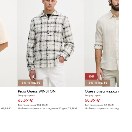
-10%
-5%* с код: FS
-5%* с код: FS
Риза Guess WINSTON
Guess риза мъжка ленена
Текуща цена:
Текуща цена:
65,99 €
58,99 €
Редовна цена:
109,90 €
Редовна цена:
98,90 €
:
48,99 €
Най-ниска цена за последните 30 дни:
72,99 €
Най-ниска цена за последните 30 дн