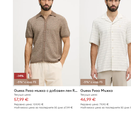
-14%
-5%* с код: FS
-5%* с код: FS
Guess Риза мъжка с добавен лен RYDEN
Guess Риза Мъжка
Текуща цена:
Текуща цена:
57,99 €
46,99 €
Редовна цена:
109,90 €
Редовна цена:
79,90 €
Най-ниска цена за последните 30 дни:
67,99 €
Най-ниска цена за последните 30 дни: