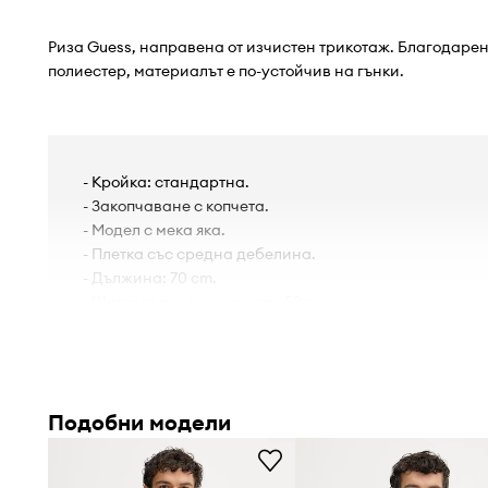
Риза Guess, направена от изчистен трикотаж. Благодаре
полиестер, материалът е по-устойчив на гънки.
- Кройка: стандартна.
- Закопчаване с копчета.
- Модел с мека яка.
- Плетка със средна дебелина.
- Дължина: 70 cm.
- Ширина под мишниците: 53 cm.
- Мерките се отнасят за размер: M.
Подобни модели