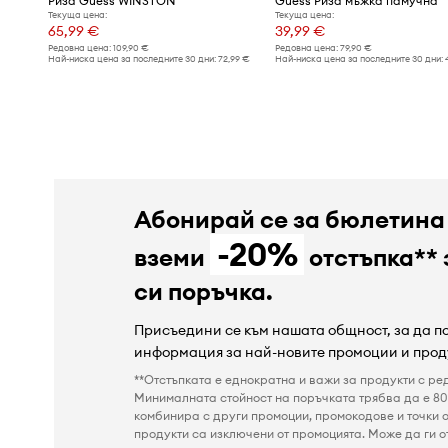
Риза Guess WINSTON
Guess Риза мъжка памучна
Текуща цена:
Текуща цена:
65,99 €
39,99 €
Редовна цена:
109,90 €
Редовна цена:
79,90 €
Най-ниска цена за последните 30 дни:
72,99 €
Най-ниска цена за последните 30 дни:
Абонирай се за бюлетина
-20%
вземи
отстъпка** 
си поръчка.
Присъедини се към нашата общност, за да 
информация за най-новите промоции и прод
**Отстъпката е еднократна и важи за продукти с ре
Минималната стойност на поръчката трябва да е 80 
комбинира с други промоции, промокодове и точки о
продукти са изключени от промоцията. Може да ги от