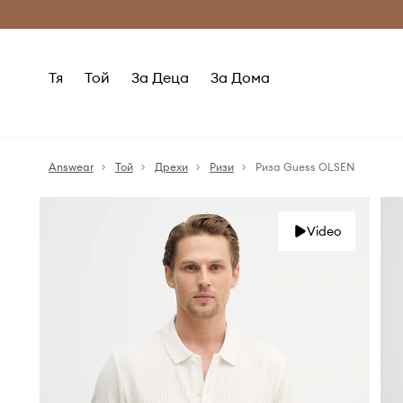
Само оригинални продукти
Безплатни доставка
Тя
Той
За Деца
За Дома
Answear
Той
Дрехи
Ризи
Риза Guess OLSEN
Video