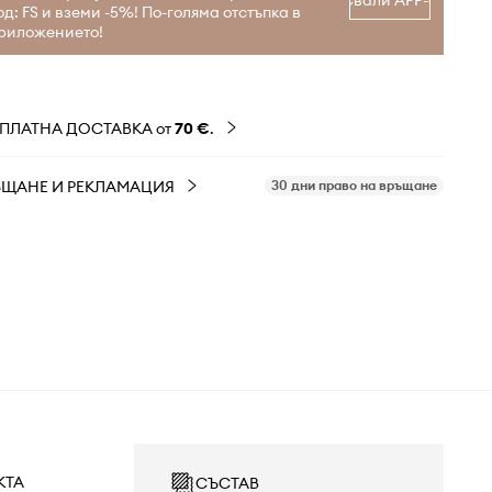
Свали APP-а
од: FS и вземи -5%! По-голяма отстъпка в
риложението!
ЗПЛАТНА ДОСТАВКА от
70 €
.
ЪЩАНЕ И РЕКЛАМАЦИЯ
30 дни право на връщане
КТА
СЪСТАВ