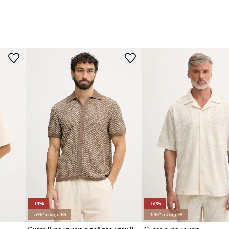
-14%
-16%
-5%* с код: FS
-5%* с код: FS