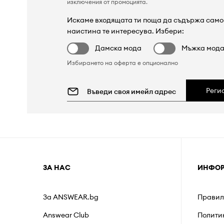
изключения от промоцията
.
Искаме входящата ти поща да съдържа само 
наистина те интересува. Избери:
Дамска мода
Мъжка мод
Избирането на оферта е опционално
Реги
ЗА НАС
ИНФО
За ANSWEAR.bg
Правил
Answear Club
Полити