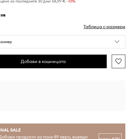
цена за последните 30 дни:
58,99 €
 -10%
жов
Таблица с размери
размер
Добави в кошницата
INAL SALE
Добави продукти за поне 89 евро, въведи