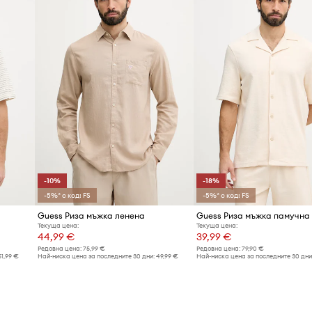
-10%
-18%
-5%* с код: FS
-5%* с код: FS
Guess Риза мъжка ленена
Guess Риза мъжка памучна
Текуща цена:
Текуща цена:
44,99 €
39,99 €
Редовна цена:
75,99 €
Редовна цена:
79,90 €
51,99 €
Най-ниска цена за последните 30 дни:
49,99 €
Най-ниска цена за последните 30 дни