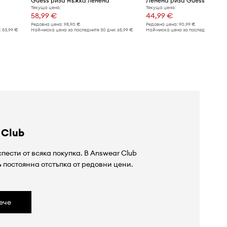
Guess риза мъжка ленена
Ленена риза Guess
Текуща цена:
Текуща цена:
58,99 €
44,99 €
Редовна цена:
98,90 €
Редовна цена:
90,99 €
:
53,99 €
Най-ниска цена за последните 30 дни:
65,99 €
Най-ниска цена за последните 30 дн
 Club
пести от всяка покупка. В Answear Club
%
постоянна отстъпка от редовни цени.
ече