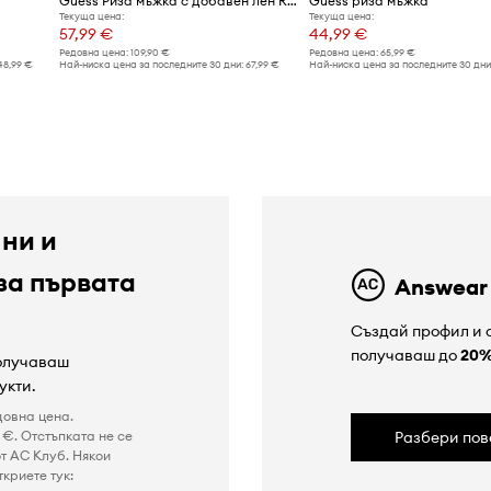
Guess Риза мъжка с добавен лен RYDEN
Guess риза мъжка
Текуща цена:
Текуща цена:
57,99 €
44,99 €
Редовна цена:
109,90 €
Редовна цена:
65,99 €
48,99 €
Най-ниска цена за последните 30 дни:
67,99 €
Най-ниска цена за последните 30 дни
 ни и
за първата
Answear
Създай профил и с
получаваш до
20
получаваш
укти.
довна цена.
€. Отстъпката не се
Разбери пов
т AC Клуб. Някои
криете тук: