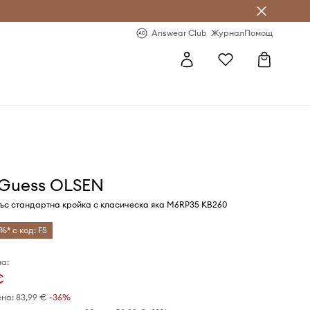
естявай с Answear Club
-20% за първа поръчка
Answear Club
Журнал
Помощ
 Guess OLSEN
ъс стандартна кройка с класическа яка M6RP35 KB260
%* с код: FS
а:
€
ена:
83,99 €
-36%