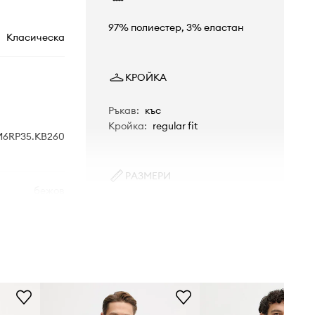
97% полиестер, 3% еластан
Класическа
КРОЙКА
Ръкав
:
къс
Кройка
:
regular fit
M6RP35.KB260
РАЗМЕРИ
бежов
Моделът в снимката е висок 186
см и носи размер M
Guess
Стандартен размер
Препоръчваме ви да изберете
размера, който носите обикновено.
Таблица с размери