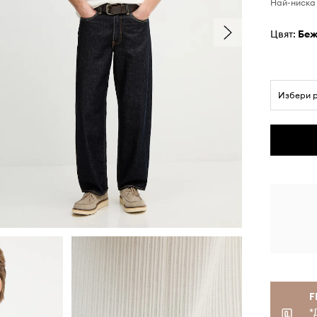
Най-ниска 
Цвят:
бе
Избери 
F
*