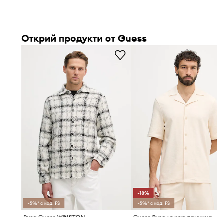
Открий продукти от Guess
-18%
-5%* с код: FS
-5%* с код: FS