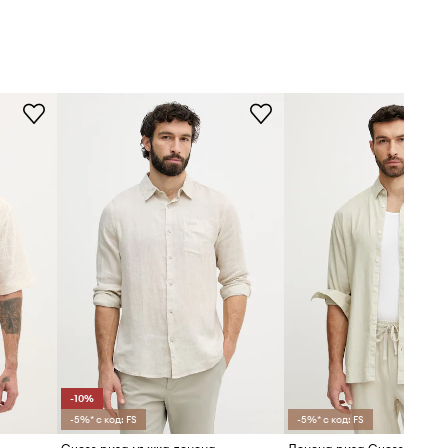
-10%
-5%* с код: FS
-5%* с код: FS