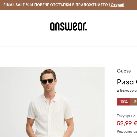
 и връщане за поръчки над 70 EUR
FINAL SALE % И ПОВЕЧЕ ОТСТЪПКИ В ПРИЛОЖЕНИЕТО |
Доставка 1-5 дни
Открий
Сп
Guess
Риза
в бежово с
-10%
-5
Текуща цен
52,99 
Редовна ц