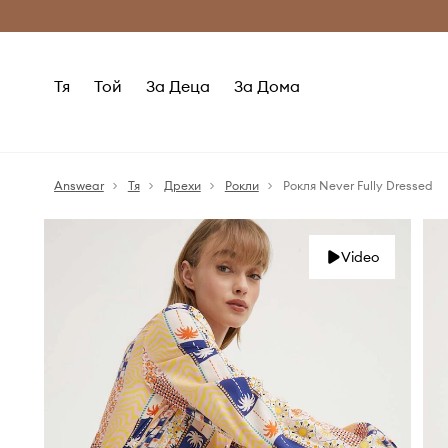
Само оригинални продукти
Безплатни доставка
Тя
Той
За Деца
За Дома
Answear
Тя
Дрехи
Рокли
Рокля Never Fully Dressed
Video