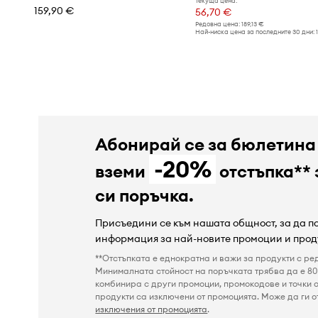
Текуща цена:
159,90 €
56,70 €
Редовна цена:
189,13 €
Най-ниска цена за последните 30 дни:
Абонирай се за бюлетина
-20%
вземи
отстъпка** 
си поръчка.
Присъедини се към нашата общност, за да 
информация за най-новите промоции и прод
**Отстъпката е еднократна и важи за продукти с ре
Минималната стойност на поръчката трябва да е 80 
комбинира с други промоции, промокодове и точки о
продукти са изключени от промоцията. Може да ги от
изключения от промоцията
.