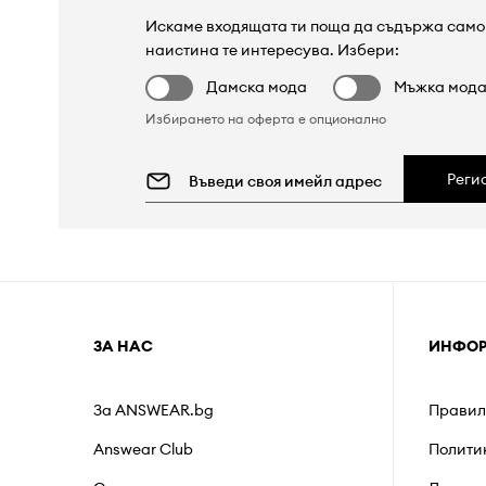
Искаме входящата ти поща да съдържа само 
наистина те интересува. Избери:
Дамска мода
Мъжка мод
Избирането на оферта е опционално
Реги
ЗА НАС
ИНФО
За ANSWEAR.bg
Правил
Answear Club
Полити