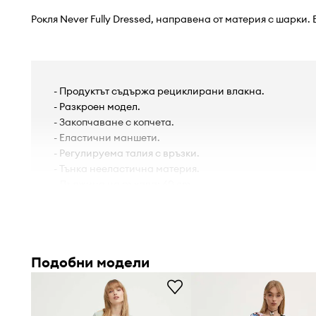
Рокля Never Fully Dressed, направена от материя с шарки.
- Продуктът съдържа рециклирани влакна.
- Разкроен модел.
- Закопчаване с копчета.
- Еластични маншети.
- Регулируема талия с връзки.
- Тънка нееластична материя.
- Дължина на ръкава: 60 cm.
- Ширина под мишниците: 50 cm.
- Ширина на талията: 46 cm.
- Дължина: 130 cm.
- Мерките се отнасят за размер: S.
Подобни модели