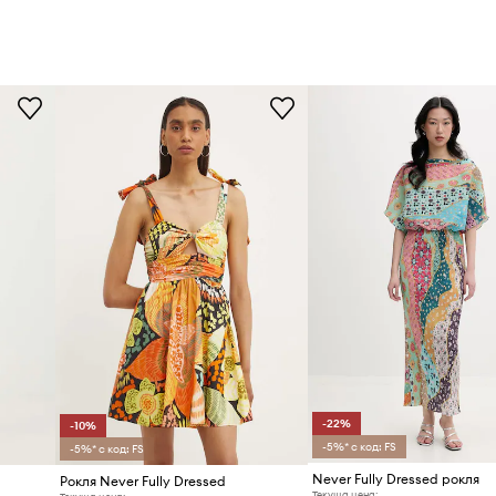
-22%
-10%
-5%* с код: FS
-5%* с код: FS
Never Fully Dressed рокля
Рокля Never Fully Dressed
Текуща цена: