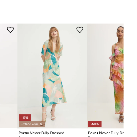
-17%
-5%* с код: FS
-50%
Рокля Never Fully Dressed
Рокля Never Fully Dressed F