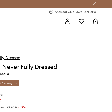
естявай с Answear Club
-20% за първа поръчка
Answear Club
Журнал
Помощ
lly Dressed
 Never Fully Dressed
кроена
%* с код: FS
а:
€
ена:
199,90 €
-59%