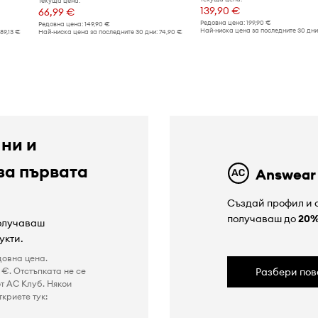
Текуща цена:
139,90 €
66,99 €
Редовна цена:
199,90 €
Редовна цена:
149,90 €
Най-ниска цена за последните 30 дни
189,13 €
Най-ниска цена за последните 30 дни:
74,90 €
 ни и
за първата
Answear
Създай профил и с
получаваш до
20
получаваш
укти.
довна цена.
€. Отстъпката не се
Разбери пов
т AC Клуб. Някои
криете тук: