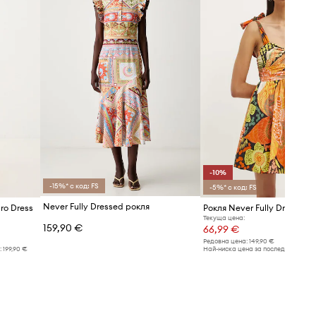
-10%
-15%* с код: FS
-5%* с код: FS
Never Fully Dressed рокля
ro Dress
Рокля Never Fully Dressed
Текуща цена:
159,90 €
66,99 €
Редовна цена:
149,90 €
:
199,90 €
Най-ниска цена за последните 30 дн