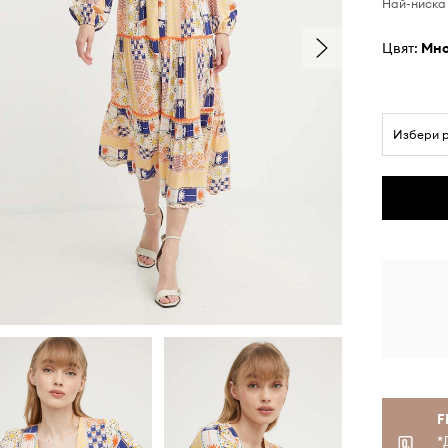
Най-ниска 
Цвят:
мн
Избери 
F
*