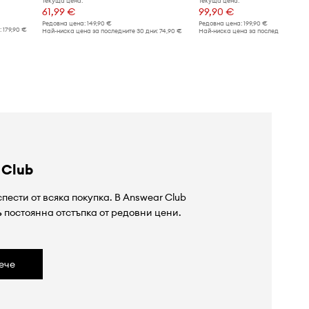
Текуща цена:
Текуща цена:
61,99 €
99,90 €
Редовна цена:
149,90 €
Редовна цена:
199,90 €
:
179,90 €
Най-ниска цена за последните 30 дни:
74,90 €
Най-ниска цена за последните 30 дн
 Club
пести от всяка покупка. В Answear Club
%
постоянна отстъпка от редовни цени.
ече