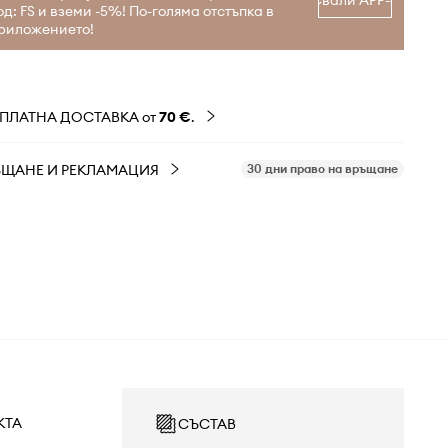
Свали APP-а
од: FS и вземи -5%! По-голяма отстъпка в
риложението!
ЗПЛАТНА ДОСТАВКА от
70 €
.
ЪЩАНЕ И РЕКЛАМАЦИЯ
30 дни право на връщане
КТА
СЪСТАВ