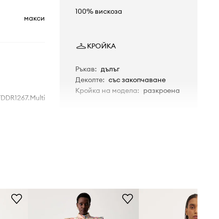
100% вискоза
макси
КРОЙКА
Ръкав
:
дълъг
Деколте
:
със закопчаване
Кройка на модела
:
разкроена
DDR1267.Multi
многоцветен
 Fully Dressed