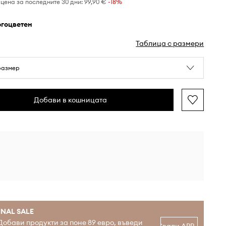
цена за последните 30 дни:
99,90 €
 -18%
огоцветен
Таблица с размери
размер
Добави в кошницата
INAL SALE
Добави продукти за поне 89 евро, въведи