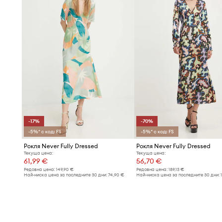
-17%
-70%
-5%* с код: FS
-5%* с код: FS
Рокля Never Fully Dressed
Рокля Never Fully Dressed
Текуща цена:
Текуща цена:
61,99 €
56,70 €
Редовна цена:
149,90 €
Редовна цена:
189,13 €
Най-ниска цена за последните 30 дни:
74,90 €
Най-ниска цена за последните 30 дни: