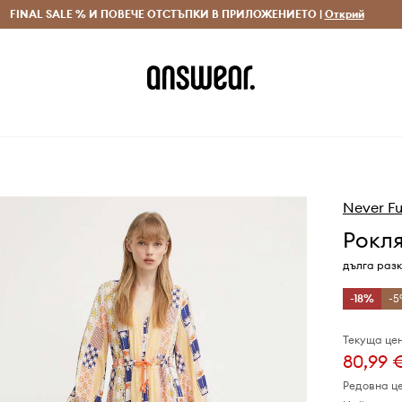
 и връщане за поръчки над 70 EUR
FINAL SALE % И ПОВЕЧЕ ОТСТЪПКИ В ПРИЛОЖЕНИЕТО |
Доставка 1-5 дни
Открий
Сп
Never Fu
Рокля
дълга раз
-18%
-5
Текуща цен
80,99 
Редовна ц