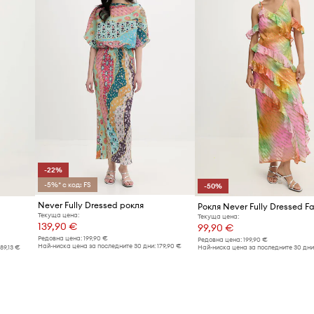
-22%
-5%* с код: FS
-50%
Never Fully Dressed рокля
Рокля Never Fully Dressed Fa
Текуща цена:
Текуща цена:
139,90 €
99,90 €
Редовна цена:
199,90 €
Редовна цена:
199,90 €
Най-ниска цена за последните 30 дни:
179,90 €
189,13 €
Най-ниска цена за последните 30 дни