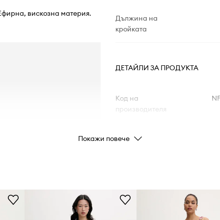
 Ефирна, вискозна материя.
Дължина на
кройката
ДЕТАЙЛИ ЗА ПРОДУКТА
Код на
NF
производителя
Цвят
Покажи повече
Марка
Never
Производител
Код на продукта