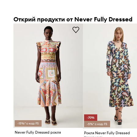
Открий продукти от Never Fully Dressed
-70%
-15%* с код: FS
-5%* с код: FS
Never Fully Dressed рокля
Рокля Never Fully Dressed