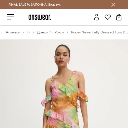
FINAL SALE % ЗАПОЧНА!
Спестявай с Answear Club
Виж тук
Answear
Тя
Дрехи
Рокли
Рокля Never Fully Dressed Faro Dress