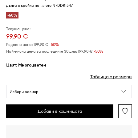
дълга с кройка по тялото NFDDR1547
-50%
Текуща цена:
99,90 €
Редовна цена:
199,90 €
-50%
Най-ниска цена за последните 30 дни:
199,90 €
 -50%
Цвят:
многоцветен
Таблица с размери
Избери размер
Добави в кошницата