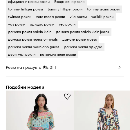
официални макси рокли
Ежедневни рокли
tommy hilfiger рокля
tommy hilfiger рокля
tommy jeans рокля
twinset рокли
vero moda рокли
vila рокли
waikiki рокли
yas рокли
адидас рокли
гес рокли
дамска рокля calvin klein
дамска рокля calvin klein jeans
дамска рокля guess originals
дамски рокли guess
дамски рокли marciano guess
дамски рокли адидас
десигуал рокли
патриция пепе рокли
Ревю на продукта
5.0
1
Подобни модели