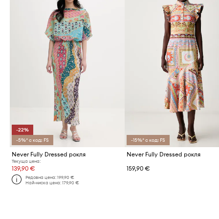
-22%
-5%* с код: FS
-15%* с код: FS
Never Fully Dressed рокля
Never Fully Dressed рокля
Текуща цена:
139,90 €
159,90 €
Редовна цена:
199,90 €
Най-ниска цена:
179,90 €