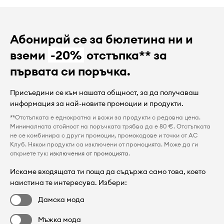
Абонирай се за бюлетина ни и
вземи
-20%
отстъпка** за
първата си поръчка.
Присъедини се към нашата общност, за да получаваш
информация за най-новите промоции и продукти.
**Отстъпката е еднократна и важи за продукти с редовна цена.
Минималната стойност на поръчката трябва да е 80 €. Отстъпката
не се комбинира с други промоции, промокодове и точки от AC
Клуб. Някои продукти са изключени от промоцията. Може да ги
откриете тук:
изключения от промоцията
.
Искаме входящата ти поща да съдържа само това, което
наистина те интересува. Избери:
Дамска мода
Мъжка мода