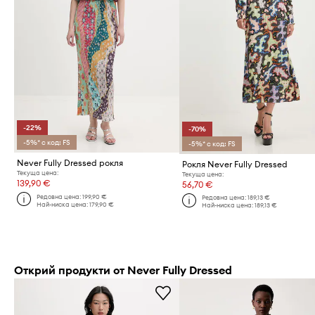
-22%
-70%
-5%* с код: FS
-5%* с код: FS
Never Fully Dressed рокля
Рокля Never Fully Dressed
Текуща цена:
Текуща цена:
139,90 €
56,70 €
Редовна цена:
199,90 €
Редовна цена:
189,13 €
Най-ниска цена:
179,90 €
Най-ниска цена:
189,13 €
Открий продукти от Never Fully Dressed