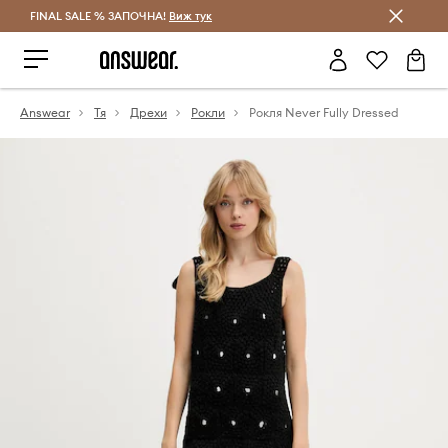
FINAL SALE % ЗАПОЧНА!
Спестявай с Answear Club
Виж тук
Answear
Тя
Дрехи
Рокли
Рокля Never Fully Dressed