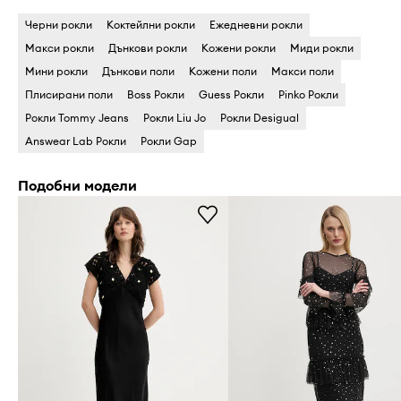
Черни рокли
Коктейлни рокли
Ежедневни рокли
Макси рокли
Дънкови рокли
Кожени рокли
Миди рокли
Мини рокли
Дънкови поли
Кожени поли
Макси поли
Плисирани поли
Boss Рокли
Guess Рокли
Pinko Рокли
Рокли Tommy Jeans
Рокли Liu Jo
Рокли Desigual
Answear Lab Рокли
Рокли Gap
Подобни модели