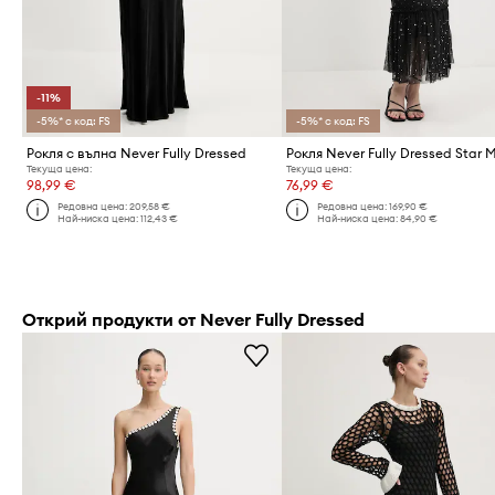
-11%
-5%* с код: FS
-5%* с код: FS
Рокля с вълна Never Fully Dressed
Рокля Never Fully Dressed Star 
Текуща цена:
Текуща цена:
98,99 €
76,99 €
Редовна цена:
209,58 €
Редовна цена:
169,90 €
Най-ниска цена:
112,43 €
Най-ниска цена:
84,90 €
Открий продукти от Never Fully Dressed