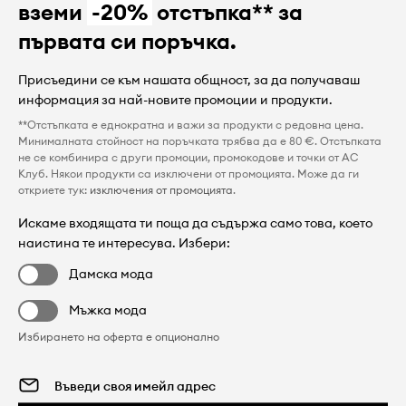
вземи
-20%
отстъпка** за
първата си поръчка.
Присъедини се към нашата общност, за да получаваш
информация за най-новите промоции и продукти.
**Отстъпката е еднократна и важи за продукти с редовна цена.
Минималната стойност на поръчката трябва да е 80 €. Отстъпката
не се комбинира с други промоции, промокодове и точки от AC
Клуб. Някои продукти са изключени от промоцията. Може да ги
откриете тук:
изключения от промоцията
.
Искаме входящата ти поща да съдържа само това, което
наистина те интересува. Избери:
Дамска мода
Мъжка мода
Избирането на оферта е опционално