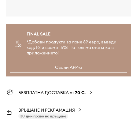
FINAL SALE
*Добави продукти за поне 89 евро, въведи
код: FS и вземи -5%! По-голяма отстъпка в
приложението!
Свали APP-а
БЕЗПЛАТНА ДОСТАВКА от
70 €
.
ВРЪЩАНЕ И РЕКЛАМАЦИЯ
30 дни право на връщане