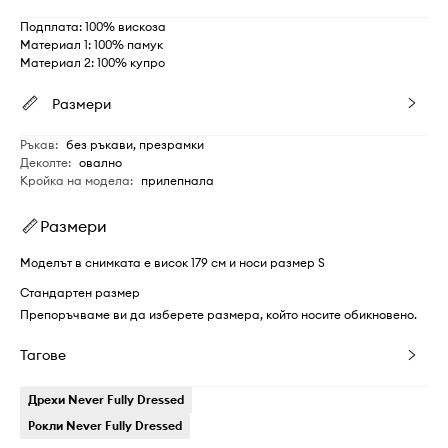
Подплата: 100% вискоза
Материал 1: 100% памук
Материал 2: 100% купро
Размери
Ръкав
:
без ръкави, презрамки
Деколте
:
овално
Кройка на модела
:
прилепнала
Размери
Моделът в снимката е висок 179 см и носи размер S
Стандартен размер
Препоръчваме ви да изберете размера, който носите обикновено.
Тагове
Дрехи Never Fully Dressed
Рокли Never Fully Dressed