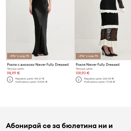
-5%* с код: FS
-5%* с код: FS
Рокля с вискоза Never Fully Dressed
Рокля Never Fully Dressed
Текуща цена:
Текуща цена:
98,99 €
109,90 €
Редовна цена:
184,01 €
Редовна цена:
224,92 €
Най-ниска цена:
109,90 €
Най-ниска цена:
117,55 €
Абонирай се за бюлетина ни и