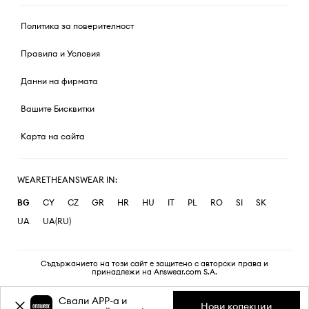
Политика за поверителност
Правила и Условия
Данни на фирмата
Вашите Бисквитки
Карта на сайта
WEARETHEANSWEAR IN:
BG
CY
CZ
GR
HR
HU
IT
PL
RO
SI
SK
UA
UA(RU)
Съдържанието на този сайт е защитено с авторски права и
принадлежи на Answear.com S.A.
Свали APP-a и
Нови колекции