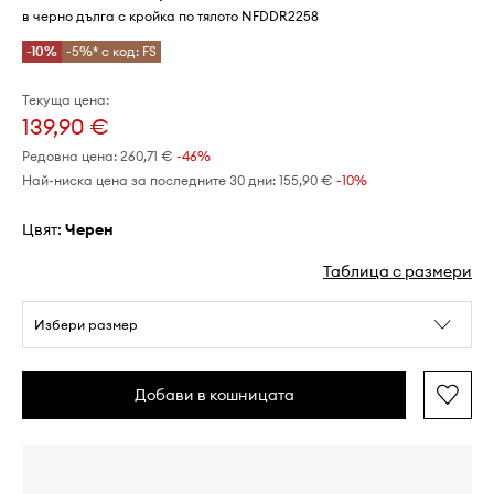
в черно дълга с кройка по тялото NFDDR2258
-10%
-5%* с код: FS
Текуща цена:
139,90 €
Редовна цена:
260,71 €
-46%
Най-ниска цена за последните 30 дни:
155,90 €
 -10%
Цвят:
черен
Таблица с размери
Избери размер
Добави в кошницата