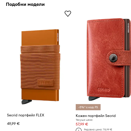
Подобни модели
-5%* с код: FS
Secrid портфейл FLEX
Кожен портфейл Secrid
Текуща цена:
49,99 €
57,99 €
Редовна цена:
78,99 €