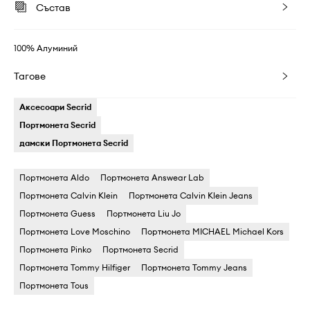
Състав
100% Алуминий
Тагове
Аксесоари Secrid
Портмонета Secrid
дамски Портмонета Secrid
Портмонета Aldo
Портмонета Answear Lab
Портмонета Calvin Klein
Портмонета Calvin Klein Jeans
Портмонета Guess
Портмонета Liu Jo
Портмонета Love Moschino
Портмонета MICHAEL Michael Kors
Портмонета Pinko
Портмонета Secrid
Портмонета Tommy Hilfiger
Портмонета Tommy Jeans
Портмонета Tous