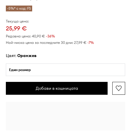
-5%* с код: FS
Текуща цена:
25,99 €
Редовна цена:
40,90 €
-36%
Най-ниска цена за последните 30 дни:
27,99 €
 -7%
Цвят:
оранжев
Един размер
Добави в кошницата