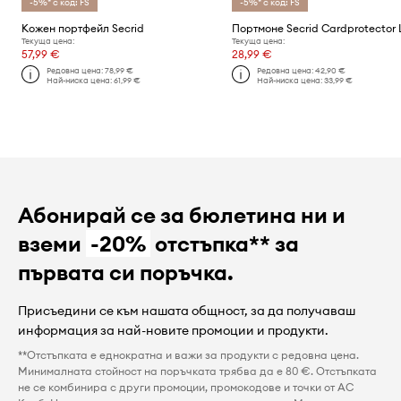
-5%* с код: FS
-5%* с код: FS
Кожен портфейл Secrid
Текуща цена:
Текуща цена:
57,99 €
28,99 €
Редовна цена:
78,99 €
Редовна цена:
42,90 €
Най-ниска цена:
61,99 €
Най-ниска цена:
33,99 €
Абонирай се за бюлетина ни и
вземи
-20%
отстъпка** за
първата си поръчка.
Присъедини се към нашата общност, за да получаваш
информация за най-новите промоции и продукти.
**Отстъпката е еднократна и важи за продукти с редовна цена.
Минималната стойност на поръчката трябва да е 80 €. Отстъпката
не се комбинира с други промоции, промокодове и точки от AC