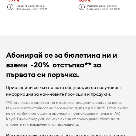
18,99 €
18,99 €
Редовна цена:
30,12 €
Редовна цена:
23,90 €
Най-ниска цена:
19,99 €
Най-ниска цена:
23,90 €
Абонирай се за бюлетина ни и
вземи
-20%
отстъпка** за
първата си поръчка.
Присъедини се към нашата общност, за да получаваш
информация за най-новите промоции и продукти.
**Отстъпката е еднократна и важи за продукти с редовна цена.
Минималната стойност на поръчката трябва да е 80 €. Отстъпката
не се комбинира с други промоции, промокодове и точки от AC
Клуб. Някои продукти са изключени от промоцията. Може да ги
откриете тук:
изключения от промоцията
.
Искаме входящата ти поща да съдържа само това, което