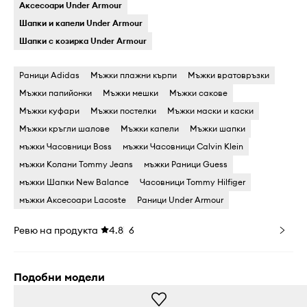
Аксесоари Under Armour
Шапки и капели Under Armour
Шапки с козирка Under Armour
Раници Adidas
Мъжки плажни кърпи
Мъжки вратовръзки
Мъжки папийонки
Мъжки мешки
Мъжки сакове
Мъжки куфари
Мъжки постелки
Мъжки маски и каски
Мъжки кръгли шалове
Мъжки капели
Мъжки шапки
мъжки Часовници Boss
мъжки Часовници Calvin Klein
мъжки Колани Tommy Jeans
мъжки Раници Guess
мъжки Шапки New Balance
Часовници Tommy Hilfiger
мъжки Аксесоари Lacoste
Раници Under Armour
Ревю на продукта
4.8
6
Подобни модели