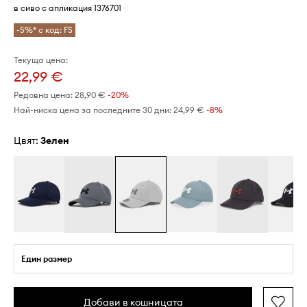
в сиво с апликация 1376701
-5%* с код: FS
Текуща цена:
22,99 €
Редовна цена:
28,90 €
-20%
Най-ниска цена за последните 30 дни:
24,99 €
 -8%
Цвят:
зелен
Един размер
Добави в кошницата