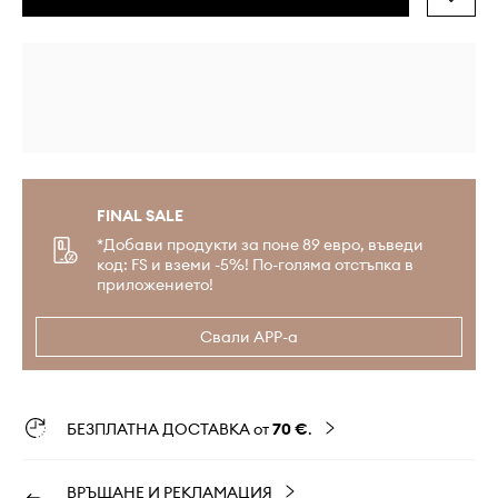
FINAL SALE
*Добави продукти за поне 89 евро, въведи
код: FS и вземи -5%! По-голяма отстъпка в
приложението!
Свали APP-а
БЕЗПЛАТНА ДОСТАВКА от
70 €
.
ВРЪЩАНЕ И РЕКЛАМАЦИЯ