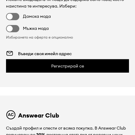
наистина те интересува. Избери:
Дамска мода
Мъжка мода
Избирането на оферта е опционално
Регистрирай се
Answear Club
Създай профил и спести от всяка покупка. В Answear Club
получаваш до
20%
постоянна отстъпка от редовни цени.