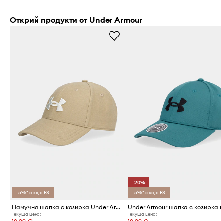
Открий продукти от Under Armour
-20%
-5%* с код: FS
-5%* с код: FS
Памучна шапка с козирка Under Armour
Текуща цена:
Текуща цена: