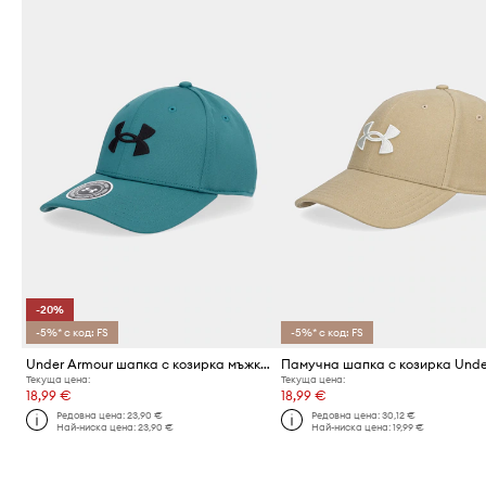
-20%
-5%* с код: FS
-5%* с код: FS
Under Armour шапка с козирка мъжка
Текуща цена:
Текуща цена:
18,99 €
18,99 €
Редовна цена:
23,90 €
Редовна цена:
30,12 €
Най-ниска цена:
23,90 €
Най-ниска цена:
19,99 €